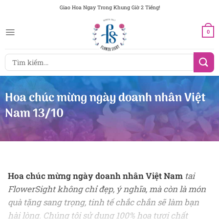
Chuyển
Giao Hoa Ngay Trong Khung Giờ 2 Tiếng!
đến
nội
0
dung
Tìm
kiếm:
Hoa chúc mừng ngày doanh nhân Việt
Nam 13/10
Hoa chúc mừng ngày doanh nhân Việt Nam
tai
FlowerSight không chỉ đẹp, ý nghĩa, mà còn là món
quà tặng sang trọng, tinh tế chắc chắn sẽ làm bạn
hài lòng. Chúng tôi sử dụng 100% hoa tươi chất