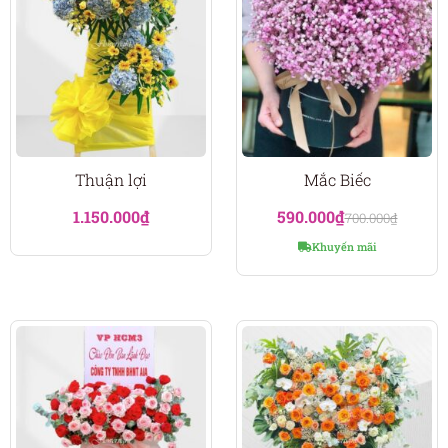
Thuận lợi
Mắc Biếc
1.150.000
₫
590.000
₫
700.000
₫
Khuyến mãi