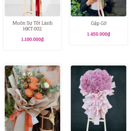
Muôn Sự Tốt Lành
Gặp Gỡ
HKT-002
1.450.000
₫
1.100.000
₫