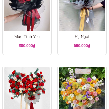
Màu Tình Yêu
Hạ Ngọt
580.000
₫
650.000
₫