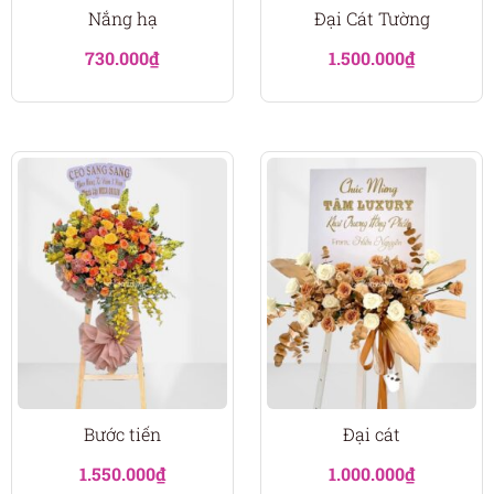
Nắng hạ
Đại Cát Tường
730.000
₫
1.500.000
₫
Bước tiến
Đại cát
1.550.000
₫
1.000.000
₫