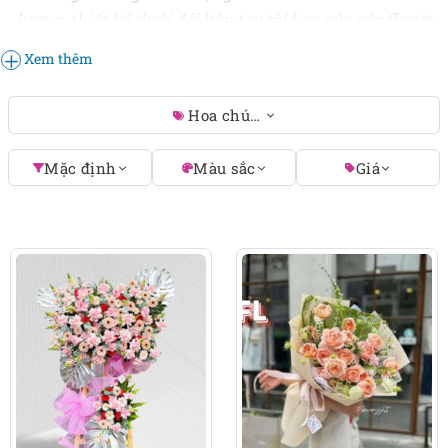
lượng, thiết kế dưới đôi bàn tay tài hoa của các florist
giàu kinh nghiệm, mang lại những thành phẩm ấn
Xem thêm
tượng nhất!
Hoa chúc mừng ngày doanh nhân 
Mặc định
Màu sắc
Giá