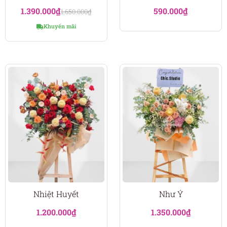
1.390.000
₫
590.000
₫
1.650.000
₫
Khuyến mãi
Nhiệt Huyết
Như Ý
1.200.000
₫
1.350.000
₫