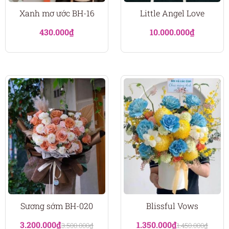
Xanh mơ ước BH-16
Little Angel Love
430.000
₫
10.000.000
₫
Sương sớm BH-020
Blissful Vows
3.200.000
₫
1.350.000
₫
3.500.000
₫
1.450.000
₫