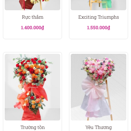
Rực thắm
Exciting Triumphs
1.400.000
₫
1.550.000
₫
Trường tồn
Yêu Thương