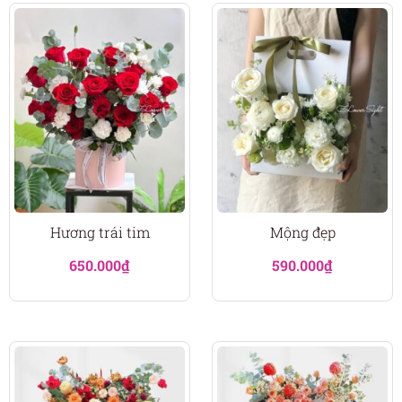
Hương trái tim
Mộng đẹp
650.000
₫
590.000
₫