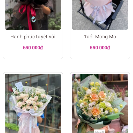
Hạnh phúc tuyệt vời
Tuổi Mộng Mơ
650.000
₫
550.000
₫