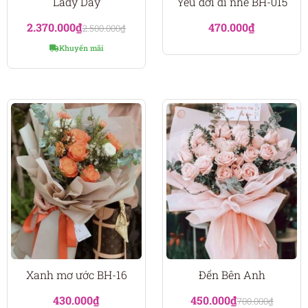
Lady Day
Yêu đời đi nhé BH-015
2.370.000
₫
470.000
₫
2.500.000
₫
Khuyến mãi
Xanh mơ ước BH-16
Đến Bên Anh
430.000
₫
450.000
₫
700.000
₫