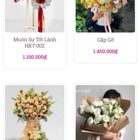
Muôn Sự Tốt Lành
Gặp Gỡ
HKT-002
1.450.000
₫
1.100.000
₫