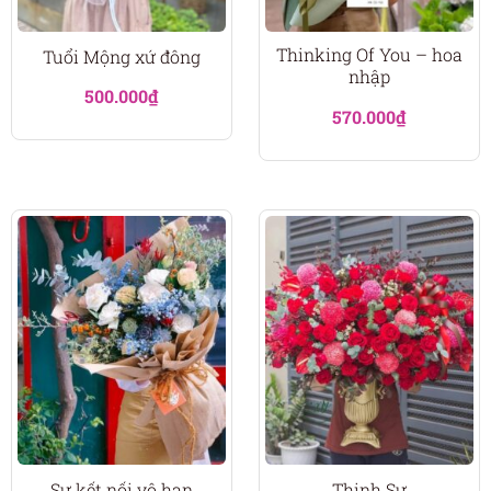
Thinking Of You – hoa
Tuổi Mộng xứ đông
nhập
500.000
₫
570.000
₫
Sự kết nối vô hạn
Thịnh Sự