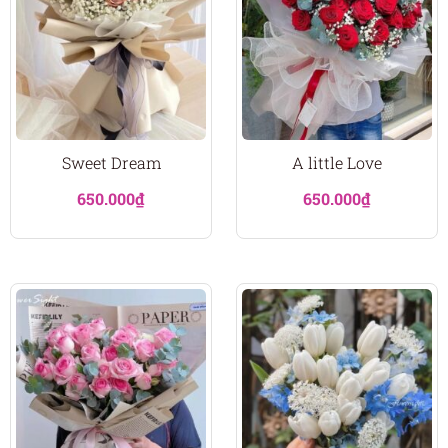
Sweet Dream
A little Love
650.000
₫
650.000
₫