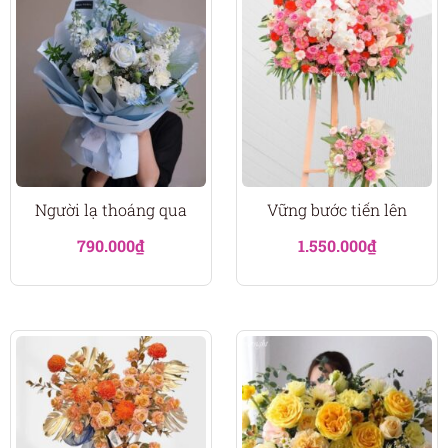
Người lạ thoáng qua
Vững bước tiến lên
790.000
₫
1.550.000
₫