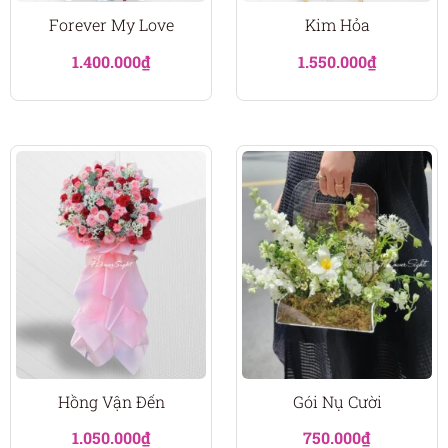
Forever My Love
Kim Hỏa
1.400.000
₫
1.550.000
₫
Hồng Vận Đến
Gói Nụ Cười
1.050.000
₫
750.000
₫