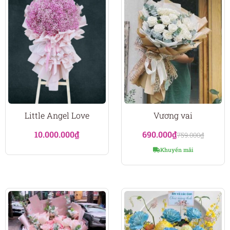
Little Angel Love
Vương vai
10.000.000
₫
690.000
₫
759.000
₫
Khuyến mãi