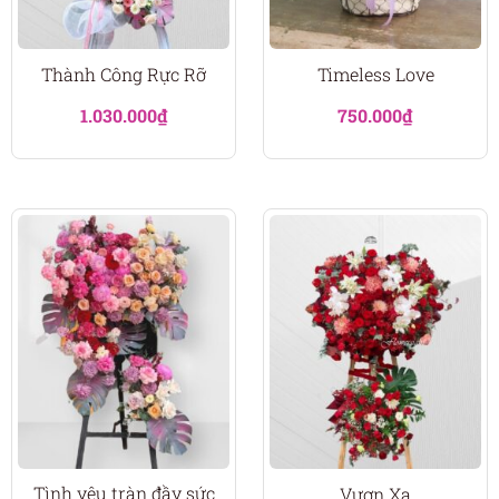
Thành Công Rực Rỡ
Timeless Love
1.030.000
₫
750.000
₫
Tình yêu tràn đầy sức
Vươn Xa