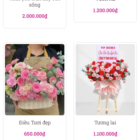
sống
1.200.000
₫
2.000.000
₫
Điều Tươi đẹp
Tương lai
650.000
₫
1.100.000
₫