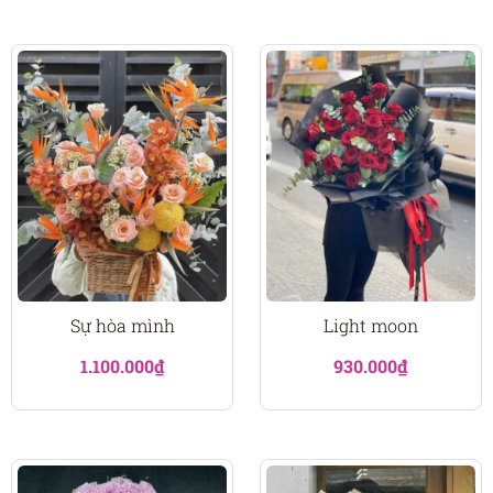
Sự hòa mình
Light moon
1.100.000
₫
930.000
₫