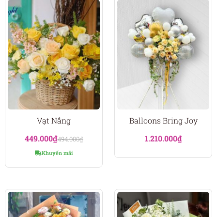
Vạt Nắng
Balloons Bring Joy
449.000
₫
1.210.000
₫
494.000
₫
Khuyến mãi