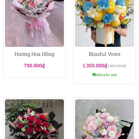
Hương Hoa Hồng
Blissful Vows
790.000
₫
1.350.000
₫
1.450.000
₫
Khuyến mãi