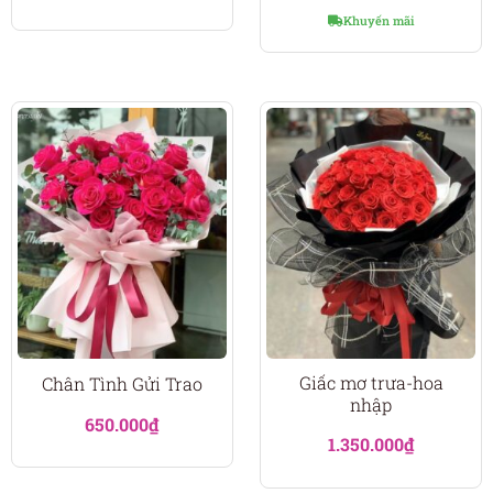
Khuyến mãi
Giấc mơ trưa-hoa
Chân Tình Gửi Trao
nhập
650.000
₫
1.350.000
₫