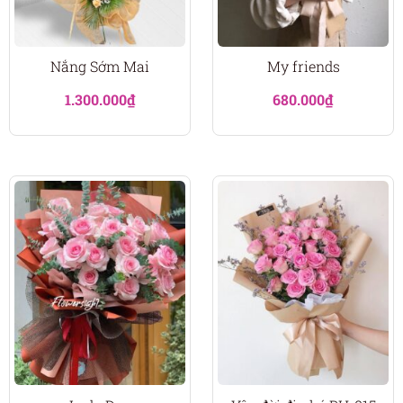
Nắng Sớm Mai
My friends
1.300.000
₫
680.000
₫