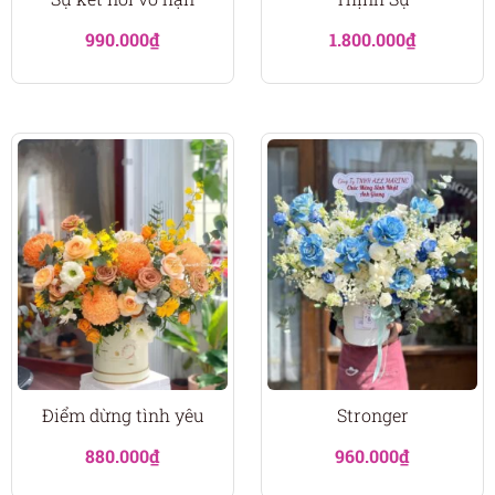
990.000
₫
1.800.000
₫
Điểm dừng tình yêu
Stronger
880.000
₫
960.000
₫