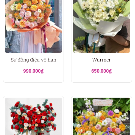
Sự đồng điệu vô hạn
Warmer
990.000
₫
650.000
₫