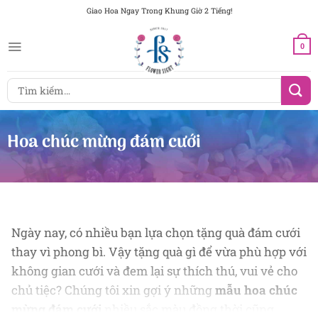
Chuyển
Giao Hoa Ngay Trong Khung Giờ 2 Tiếng!
đến
nội
0
dung
Tìm
kiếm:
Hoa chúc mừng đám cưới
Ngày nay, có nhiều bạn lựa chọn tặng quà đám cưới
thay vì phong bì. Vậy tặng quà gì để vừa phù hợp với
không gian cưới và đem lại sự thích thú, vui vẻ cho
chủ tiệc? Chúng tôi xin gợi ý những
mẫu hoa chúc
mừng đám cưới
nhiều sắc màu đồng thời cũng