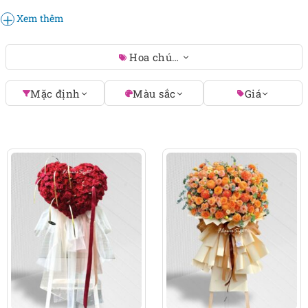
mang những thông điệp tình yêu sâu sắc chắc chắn
Xem thêm
sẽ tô điểm thêm vẻ lịch lãm và thơ mộng cho lễ
cưới.
Hoa chúc mừng đám cưới
Mặc định
Màu sắc
Giá