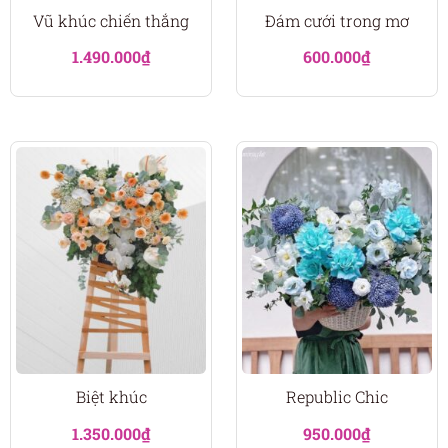
Vũ khúc chiến thắng
Đám cưới trong mơ
1.490.000
₫
600.000
₫
Biệt khúc
Republic Chic
1.350.000
₫
950.000
₫