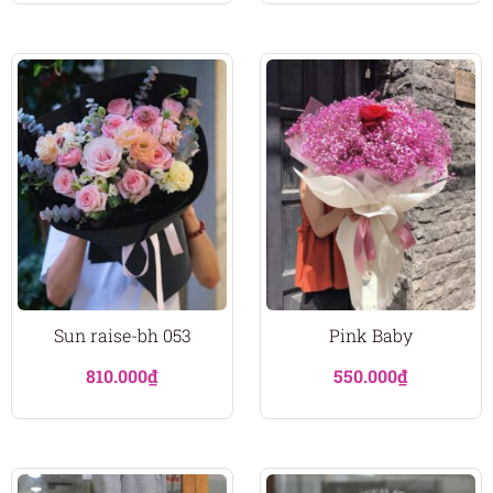
Sun raise-bh 053
Pink Baby
810.000
₫
550.000
₫