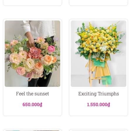
Feel the sunset
Exciting Triumphs
650.000
₫
1.550.000
₫