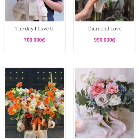
The day I have U
Diamond Love
700.000
₫
990.000
₫