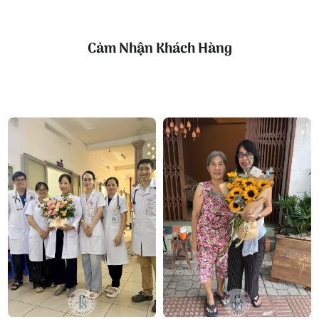
Kệ hoa mừng đại hội
Cảm Nhận Khách Hàng
Công ty TNHH Hoa Tươi FLOWERSIGHT –
Shop
hoa tươi TP.HCM
FlowerSight là
shop hoa
chuyên cung cấp
hoa tươi
HCM
và toàn quốc với dịch vụ giao nhanh, đúng
hẹn. Mỗi sản phẩm là một tác phẩm nghệ thuật
được thiết kế bởi đội ngũ chuyên nghiệp, trong đó có
nhà thiết kế Thanh Thủy Florist.
Chúng tôi mang đến đa dạng mẫu hoa:
hoa chúc
sinh nhật
,
hoa khai trương
,
hoa cưới đẹp
, đặc biệt là
các mẫu
bó hoa cưới
được chăm chút kỹ lưỡng.
Văn Phòng: 235A Hoàng Hoa Thám, P.5, Quận Phú
Nhuận, TP.HCM