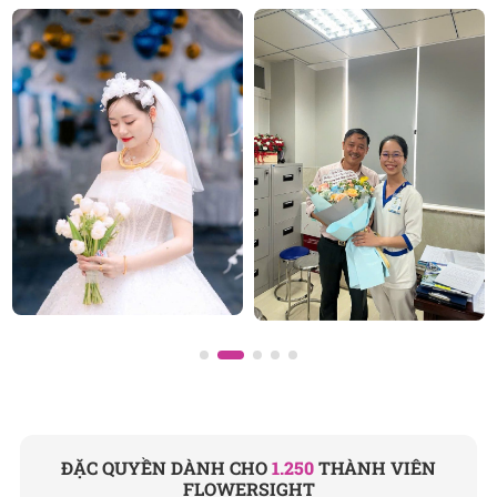
Địa chỉ: 120B Huỳnh Văn Bánh, P.11, Quận Phú Nhuận,
TP.HCM
Hotline: 093 407 2575
E-mail:
info@flowersight.com
Website:
https://flowersight.com/
Đánh giá product này
ĐẶC QUYỀN DÀNH CHO
1.250
THÀNH VIÊN
FLOWERSIGHT