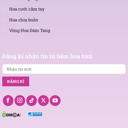
Hoa cưới cầm tay
Hoa chia buồn
Vòng Hoa Đám Tang
Nhận
tin
Đăng kí nhận tin từ tiệm hoa tươi
mới