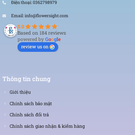
Điện thoại: 0362798979
Email: info@flowersight.com
5.0
Based on 184 reviews
powered by
G
o
o
g
l
e
review us on
Thông tin chung
Giới thiệu
Chính sách bảo mật
Chính sách đổi trả
Chính sách giao nhận & kiểm hàng