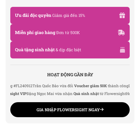
Ưu đãi độc quyền
Giảm giá đến 15%
Miễn phí giao hàng
Đơn từ 500K
Quà tặng sinh nhật
& dịp đặc biệt
HOẠT ĐỘNG GẦN ĐÂY
g #FL240912
Trần Quốc Bảo vừa đổi
Voucher giảm 50K
thành công
Lê Thu Hà v
rsight VIP
Đặng Ngọc Mai vừa nhận
Quà sinh nhật
từ Flowersight
Hoàng Đức 
GIA NHẬP FLOWERSIGHT NGAY