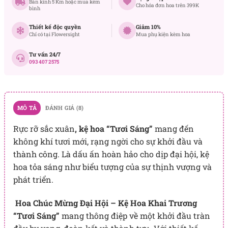
Bán kính 5 Km hoặc mua kèm
Cho hóa đơn hoa trên 399K
bình
Thiết kế độc quyền
Giảm 10%
Chỉ có tại Flowersight
Mua phụ kiện kèm hoa
Tư vấn 24/7
093 407 2575
MÔ TẢ
ĐÁNH GIÁ (8)
Rực rỡ sắc xuân
, kệ hoa “Tươi Sáng”
mang đến
không khí tươi mới, rạng ngời cho sự khởi đầu và
thành công. Là dấu ấn hoàn hảo cho dịp đại hội, kệ
hoa tỏa sáng như biểu tượng của sự thịnh vượng và
phát triển.
Hoa Chúc Mừng Đại Hội – Kệ Hoa Khai Trương
“Tươi Sáng”
mang thông điệp về một khởi đầu tràn