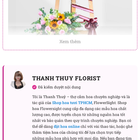
Xem thêm
Kệ hoa khai trương Tươi sáng
Kệ hoa “Tươi Sáng” – Khơi nguồn cảm hứng, thắp
THANH THUY FLORIST
sáng hành trình phát triển
Đã kiểm duyệt nội dung
Từng đóa hoa được tuyển chọn tỉ mỉ mang hàm ý
Tôi là
Thanh Thuỷ
– thợ cắm hoa chuyên nghiệp và là
tốt đẹp về một tương lai rộng mở, phát triển bền
tác giả của
Shop hoa tươi TPHCM
,
FlowerSight
.
Shop
vững, là lời chúc mừng đầy ý nghĩa dành cho tập
hoa
Flowersight cung cấp đa dạng các mẫu hoa chất
lượng cao, được tuyển chọn từ những nguồn hoa tốt
thể, doanh nghiệp hay tổ chức bước vào giai đoạn
nhất và bảo quản theo quy trình chuyên nghiệp. Bạn có
mới nhiều thành công vang dội.
thể dễ dàng
đặt hoa online
chỉ với vài thao tác, hoặc ghé
thăm
tiệm hoa
của chúng tôi để lựa chọn trực tiếp
Món quà mừng đại hội tinh tế – Biểu tượng của sự
những mẫu hoa phù hợp với mọi dịp. Nếu bạn đang tìm