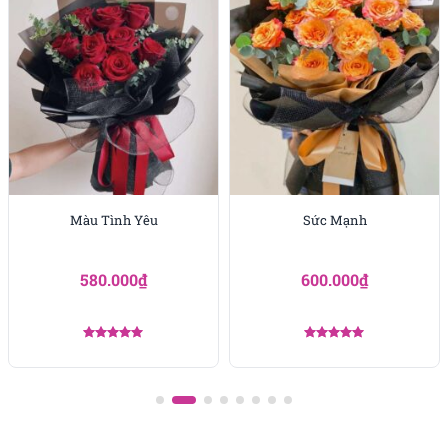
Màu Tình Yêu
Sức Mạnh
580.000
₫
600.000
₫
Được xếp
Được xếp
hạng
5.00
hạng
5.00
5 sao
5 sao