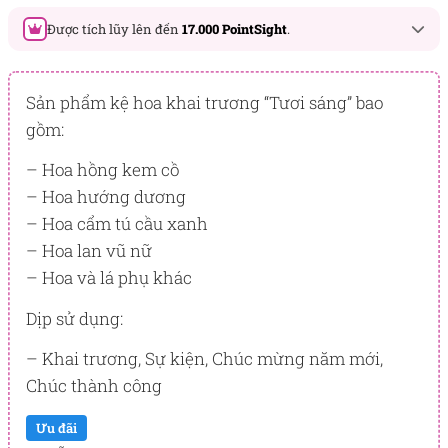
Được tích lũy lên đến
17.000 PointSight
.
Đây là số PointSight ước tính bạn sẽ được tích lũy khi mua
sản phẩm hôm nay, tương ứng với quyền lợi hạng
Sản phẩm kệ hoa khai trương “Tươi sáng” bao
BẠCH KIM
gồm:
PointSight có giá trị dùng để trừ trực tiếp vào đơn hàng hoặc
– Hoa hồng kem cồ
đổi quà tặng ưu đãi tại Flowersight.
– Hoa hướng dương
Đăng nhập
hoặc
Đăng ký
ngay để kiểm tra mức tích lũy
– Hoa cẩm tú cầu xanh
chính xác nhất dành cho bạn.
– Hoa lan vũ nữ
– Hoa và lá phụ khác
Dịp sử dụng:
– Khai trương, Sự kiện, Chúc mừng năm mới,
Chúc thành công
Ưu đãi