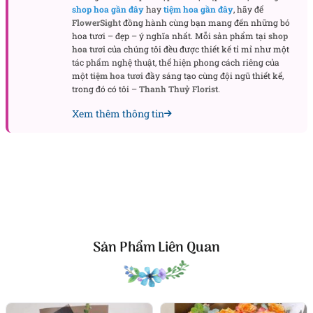
shop hoa gần đây
hay
tiệm hoa gần đây
, hãy để
đoàn kết, bứt phá và thắng lợi
FlowerSight
đồng hành cùng bạn mang đến những bó
hoa tươi – đẹp – ý nghĩa nhất. Mỗi sản phẩm tại
shop
Kệ hoa “Tươi Sáng” không chỉ thể hiện sự trang
hoa tươi
của chúng tôi đều được thiết kế tỉ mỉ như một
tác phẩm nghệ thuật, thể hiện phong cách riêng của
trọng mà còn truyền tải sự kỳ vọng vào những bước
một
tiệm hoa tươi
đầy sáng tạo cùng đội ngũ thiết kế,
tiến đột phá, vững vàng vươn cao, gặt hái nhiều
trong đó có tôi –
Thanh Thuỷ Florist
.
thành tựu đáng tự hào trong tương lai.
Xem thêm thông tin
Xem thêm các mẫu
hoa chúc mừng
,
lẵng hoa chúc
mừng
,
kệ hoa chúc mừng
đẹp cho các dịp lễ quan
trọng:
hoa chúc mừng khai trương
hoa chúc mừng sinh nhật sếp
hoa chúc mừng sinh nhật đẹp nhất
Sản Phẩm Liên Quan
hoa chúc mừng tốt nghiệp