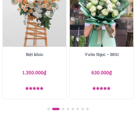
Bình lan hồ điệp vàng trắng, 1 kiểu khác đươc
Khách hàng đặt
Biệt khúc
Vườn Ngọc – BH11
1.350.000
₫
630.000
₫
Được xếp
Được xếp
hạng
5.00
hạng
5.00
5 sao
5 sao