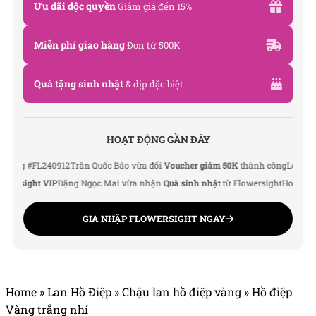
Email: info@flowersight.com
Ưu đãi độc quyền
Giảm giá đến 15%
Website: https://flowersight.com/
Miễn phí giao hàng
Đơn từ 500K
Đánh giá product này
Quà tặng sinh nhật
& dịp đặc biệt
HOẠT ĐỘNG GẦN ĐÂY
 #FL240912
Trần Quốc Bảo vừa đổi
Voucher giảm 50K
thành công
Lê Thu Hà vừ
sight VIP
Đặng Ngọc Mai vừa nhận
Quà sinh nhật
từ Flowersight
Hoàng Đức N
GIA NHẬP FLOWERSIGHT NGAY
Home
»
Lan Hồ Điệp
»
Chậu lan hồ điệp vàng
»
Hồ điệp
Vàng trắng nhí