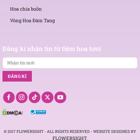
Hoa chia buồn
Vòng Hoa Đám Tang
Nhận
tin
Đăng kí nhận tin từ tiệm hoa tươi
mới
© 2017 FLOWERSIGHT - ALL RIGHTS RESERVED - WEBSITE DESIGNED BY
FLOWERSIGHT
.