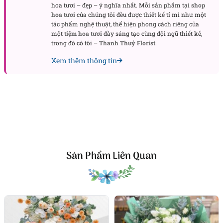
trắng nhí trở thành biểu tượng của sự hoàn hảo và
hoa tươi – đẹp – ý nghĩa nhất. Mỗi sản phẩm tại
shop
hoa tươi
của chúng tôi đều được thiết kế tỉ mỉ như một
thành công, mang đến nguồn năng lượng tích cực,
tác phẩm nghệ thuật, thể hiện phong cách riêng của
giúp người nhận cảm nhận được sự may mắn và
một
tiệm hoa tươi
đầy sáng tạo cùng đội ngũ thiết kế,
thịnh vượng trong cuộc sống.
trong đó có tôi –
Thanh Thuỷ Florist
.
Xem thêm thông tin
Xem thêm:
Hoa chúc mừng sinh nhật
Chậu Lan Hồ Điệp Vàng Trắng Nhi – Món Quà
Đầy Ý Nghĩa
Dành tặng
chậu hoa lan
này trong những dịp đặc
biệt như khai trương, lễ cưới, hay các kỷ niệm quan
trọng không chỉ là một món quà trang trí đẹp mắt,
mà còn là một lời chúc đầy ý nghĩa. Với sự tinh tế và
Sản Phẩm Liên Quan
thanh lịch, chậu lan này sẽ khiến người nhận
không thể quên, như một món quà lưu giữ những kỷ
niệm đẹp và lời chúc thịnh vượng, may mắn trọn
đời.