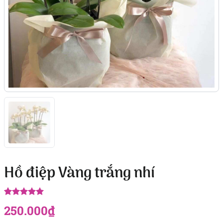
Hồ điệp Vàng trắng nhí
5.00
8
trên 5
250.000
₫
dựa trên
đánh giá