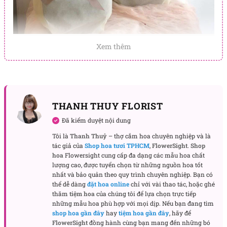
Hồ điệp nhí- Thanh tao – Hồ điệp Vàng Trắng
Xem thêm
Hoa Lan Hồ Điệp Vàng – Tượng Trưng Cho May
Mắn Và Thành Công
Nội dung bài viết
THANH THUY FLORIST
Hoa Lan Hồ Điệp Vàng – Tượng Trưng Cho May Mắn Và
Đã kiểm duyệt nội dung
Thành Công
Tôi là
Thanh Thuỷ
– thợ cắm hoa chuyên nghiệp và là
Chậu Lan Hồ Điệp Vàng Trắng Nhi – Món Quà Đầy Ý Nghĩa
tác giả của
Shop hoa tươi TPHCM
,
FlowerSight
.
Shop
Công ty TNHH Hoa Tươi FLOWERSIGHT – Shop hoa tươi
hoa
Flowersight cung cấp đa dạng các mẫu hoa chất
TP.HCM
lượng cao, được tuyển chọn từ những nguồn hoa tốt
nhất và bảo quản theo quy trình chuyên nghiệp. Bạn có
Màu vàng của lan hồ điệp không chỉ là sắc màu rực
thể dễ dàng
đặt hoa online
chỉ với vài thao tác, hoặc ghé
rỡ làm tôn vinh không gian, mà còn là biểu tượng
thăm
tiệm hoa
của chúng tôi để lựa chọn trực tiếp
những mẫu hoa phù hợp với mọi dịp. Nếu bạn đang tìm
của thịnh vượng và sự nghiệp vững bền. Khi kết hợp
shop hoa gần đây
hay
tiệm hoa gần đây
, hãy để
cùng màu trắng thuần khiết, chậu lan hồ điệp vàng
FlowerSight
đồng hành cùng bạn mang đến những bó