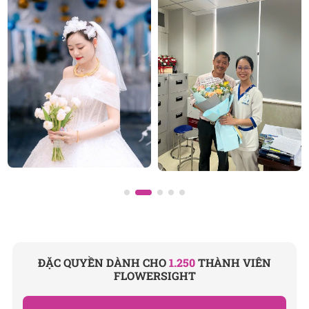
HCM
và toàn quốc với dịch vụ giao nhanh, đúng
hẹn. Mỗi sản phẩm là một tác phẩm nghệ thuật
được thiết kế bởi đội ngũ chuyên nghiệp, trong đó có
nhà thiết kế Thanh Thủy Florist.
Chúng tôi mang đến đa dạng các mẫu hoa:
hoa sinh
nhật
,
hoa khai trương
,
hoa cưới đẹp
, đặc biệt là các
mẫu
bó hoa cưới
được chăm chút kỹ lưỡng.
TIỆM HOA TƯƠI FLOWERSIGHT
Văn phòng: 235A Hoàng Hoa Thám, P. 5, Quận Phú
Nhuận, TP.HCM
Địa chỉ: 120B Huỳnh Văn Bánh, P.11, Quận Phú
Nhuận, TP.HCM
ĐẶC QUYỀN DÀNH CHO
1.250
THÀNH VIÊN
FLOWERSIGHT
Hotline: 093 407 2575