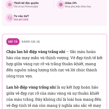
Thiết kế độc quyền
Giảm 10%
Chỉ có tại Flowersight
Mua phụ kiện kèm hoa
Tư vấn 24/7
093 407 2575
MÔ TẢ
ĐÁNH GIÁ (8)
Chậu lan hồ điệp vàng trắng nhí
– Sắc màu hoàn
hảo của may mắn và thịnh vượng. Vẻ đẹp tinh tế kết
hợp giữa vàng rực rỡ và trắng thuần khiết, mang
đến nguồn năng lượng tích cực và lời chúc thành
công trọn vẹn.
Lan hồ điệp vàng trắng nhí
là sự kết hợp hoàn hảo
giữa vẻ đẹp rực rỡ của màu vàng và sự thuần khiết
của màu trắng. Đây không chỉ là loài hoa mang đến
vẻ đẹp tinh tế mà còn mang ý nghĩa sâu sắc về may