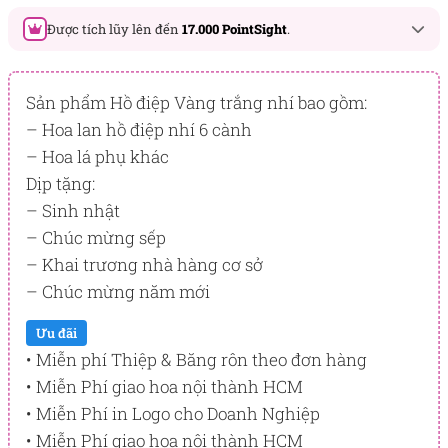
Được tích lũy lên đến
17.000 PointSight
.
Đây là số PointSight ước tính bạn sẽ được tích lũy khi mua
sản phẩm hôm nay, tương ứng với quyền lợi hạng
Sản phẩm Hồ điệp Vàng trắng nhí bao gồm:
BẠCH KIM
– Hoa lan hồ điệp nhí 6 cành
– Hoa lá phụ khác
PointSight có giá trị dùng để trừ trực tiếp vào đơn hàng hoặc
đổi quà tặng ưu đãi tại Flowersight.
Dịp tặng:
– Sinh nhật
Đăng nhập
hoặc
Đăng ký
ngay để kiểm tra mức tích lũy
chính xác nhất dành cho bạn.
– Chúc mừng sếp
– Khai trương nhà hàng cơ sở
– Chúc mừng năm mới
Ưu đãi
• Miễn phí Thiệp & Băng rôn theo đơn hàng
• Miễn Phí giao hoa nội thành HCM
• Miễn Phí in Logo cho Doanh Nghiệp
• Miễn Phí giao hoa nội thành HCM