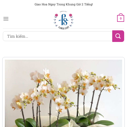
Chuyển
Giao Hoa Ngay Trong Khung Giờ 2 Tiếng!
đến
nội
0
dung
Tìm
kiếm: