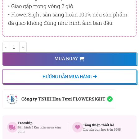
• Giao gấp trong vòng 2 giờ
• FlowerSight sẵn sàng hoàn 100% nếu sản phẩm
đã giao không đúng như hình ảnh ban đầu.
Hồ điệp Vàng trắng nhí số lượng
MUA NGAY
HƯỚNG DẪN MUA HÀNG
Công ty TNHH Hoa Tươi FLOWERSIGHT
Freeship
Tặng thiệp thiết kế
Bán kính 5 Km hoặc mua kèm
Cho hóa đơn hoa trên 399K
bình