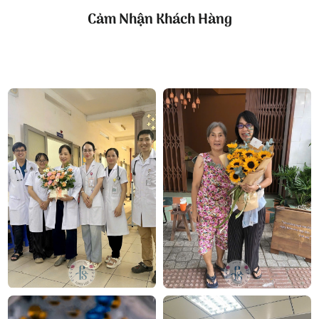
Cảm Nhận Khách Hàng
Lẵng hoa lan hồ điệp vàng trắng
Tại FlowerSight, bạn luôn tìm được mẫu
hoa chúc
mừng
thích hợp cho mọi dịp quan trọng – dù nhỏ
hay lớn như:
Hoa 8 3
Hoa 20 10
Công ty TNHH Hoa Tươi FLOWERSIGHT –
Shop
hoa tươi
TP.HCM
FlowerSight là
shop hoa
chuyên cung cấp
hoa tươi