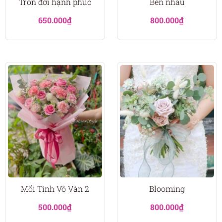
Trọn đời hạnh phúc
Bên nhau
650.000
₫
800.000
₫
Mối Tình Vô Vàn 2
Blooming
500.000
₫
800.000
₫