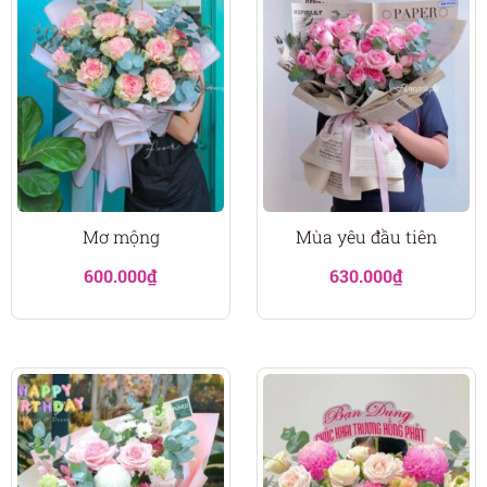
Mơ mộng
Mùa yêu đầu tiên
600.000
₫
630.000
₫