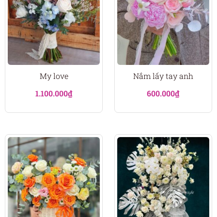
My love
Nắm lấy tay anh
1.100.000
₫
600.000
₫