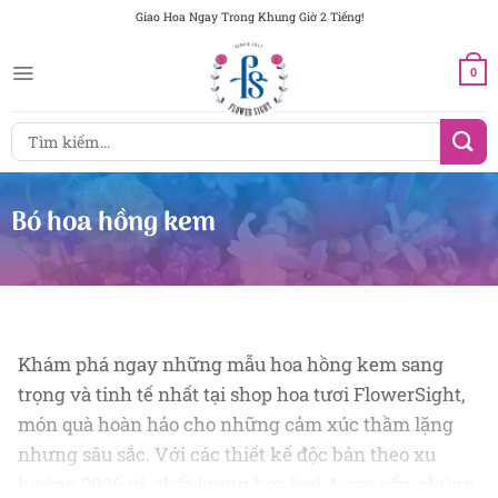
Chuyển
Giao Hoa Ngay Trong Khung Giờ 2 Tiếng!
đến
nội
0
dung
Tìm
kiếm:
Bó hoa hồng kem
Khám phá ngay những mẫu hoa hồng kem sang
trọng và tinh tế nhất tại shop hoa tươi FlowerSight,
món quà hoàn hảo cho những cảm xúc thầm lặng
nhưng sâu sắc. Với các thiết kế độc bản theo xu
hướng 2026 và chất lượng hoa loại A cao cấp, chúng