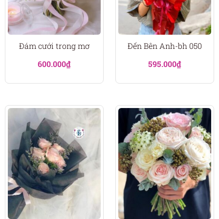
Đám cưới trong mơ
Đến Bên Anh-bh 050
600.000
₫
595.000
₫