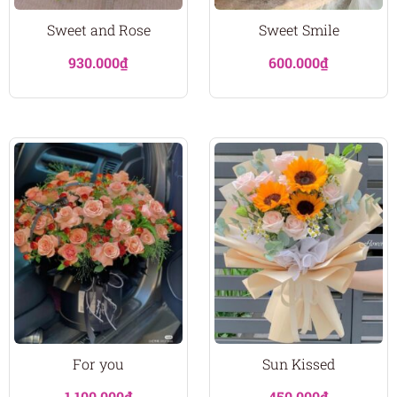
Sweet and Rose
Sweet Smile
930.000
₫
600.000
₫
For you
Sun Kissed
1.100.000
₫
450.000
₫