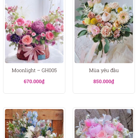
Moonlight – GH005
Mùa yêu đầu
670.000
₫
850.000
₫