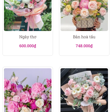
Ngây thơ
Bản hoà tấu
600.000
₫
748.000
₫