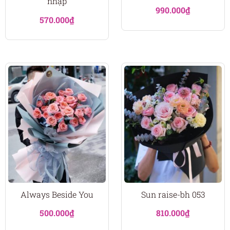
nhập
990.000
₫
570.000
₫
Always Beside You
Sun raise-bh 053
500.000
₫
810.000
₫