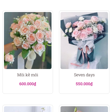
Môi kề môi
Seven days
600.000
₫
550.000
₫