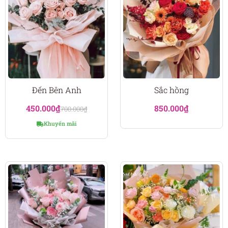
Đến Bên Anh
Sắc hồng
450.000
₫
850.000
₫
700.000
₫
Khuyến mãi