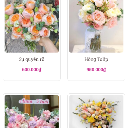
Sự quyến rũ
Hồng Tulip
600.000
₫
950.000
₫