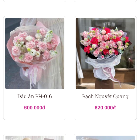
Dấu ấn BH-016
Bạch Nguyệt Quang
500.000
₫
820.000
₫