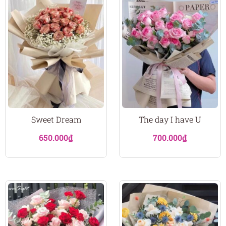
Sweet Dream
The day I have U
650.000
₫
700.000
₫