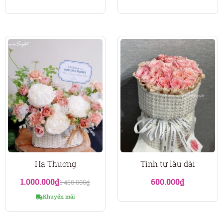
Hạ Thương
Tình tự lâu dài
1.000.000
₫
600.000
₫
1.450.000
₫
Khuyến mãi