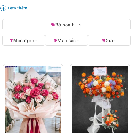
tôi cam kết mang đến những sản phẩm không chỉ
Xem thêm
đẹp mắt mà còn đầy ý nghĩa. Hãy để tiệm hoa tươi
FlowerSight giúp bạn chọn lựa bó hoa hồng kem
Bó hoa hồng kem
ưng ý nhất để trao gửi yêu thương và tạo nên những
khoảnh khắc đáng nhớ ngay hôm nay.
Mặc định
Màu sắc
Giá