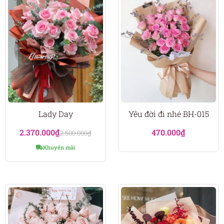
Lady Day
Yêu đời đi nhé BH-015
2.370.000
₫
470.000
₫
2.500.000
₫
Khuyến mãi