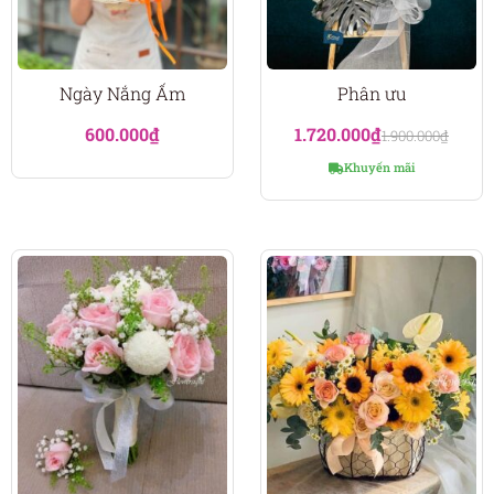
Ngày Nắng Ấm
Phân ưu
600.000
₫
1.720.000
₫
1.900.000
₫
Khuyến mãi