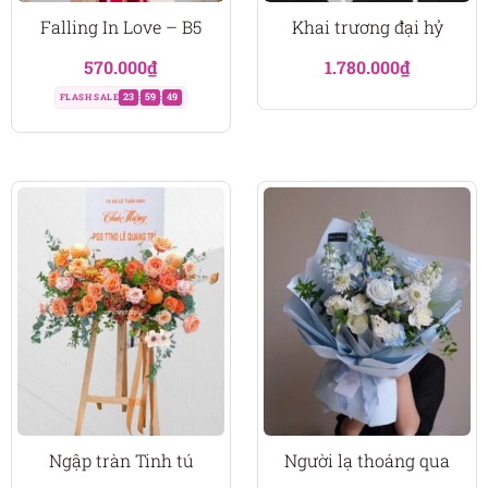
Falling In Love – B5
Khai trương đại hỷ
570.000
₫
1.780.000
₫
23
59
47
FLASH SALE
:
:
Ngập tràn Tinh tú
Người lạ thoáng qua