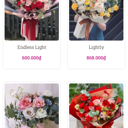
Endless Light
Lightly
600.000
₫
868.000
₫