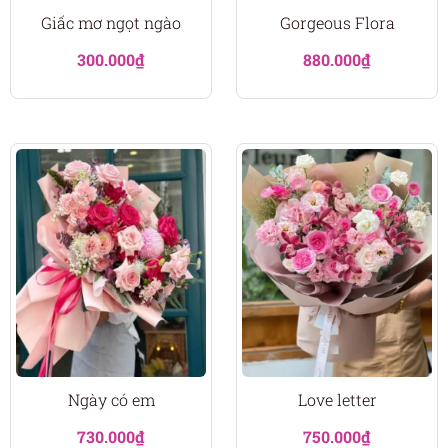
Giấc mơ ngọt ngào
Gorgeous Flora
300.000
₫
880.000
₫
Ngày có em
Love letter
730.000
₫
750.000
₫