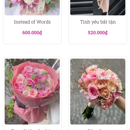
Instead of Words
Tình yêu bất tận
600.000
₫
520.000
₫