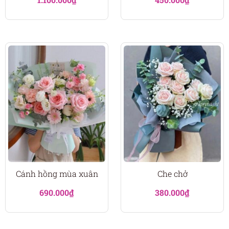
Cánh hồng mùa xuân
Che chở
690.000
₫
380.000
₫