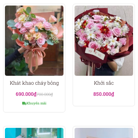
Khát khao cháy bỏng
Khởi sắc
690.000
₫
850.000
₫
700.000
₫
Khuyến mãi