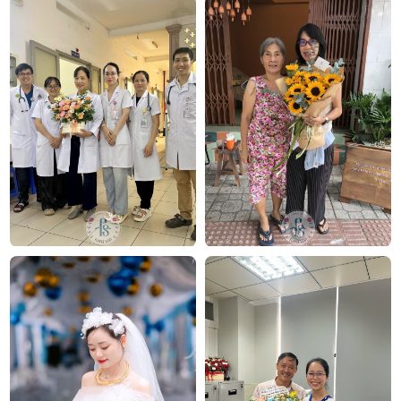
Bó hoa “Just Kiss” tại Flowersight
Ngoài ra, FlowerSight còn cung cấp nhiều mẫu
hoa
chúc mừng
được thiết kế sang trọng, tinh tế phù hợp
với mọi dịp lễ đặc biệt khác như:
Hoa 8 3
Hoa 20 10