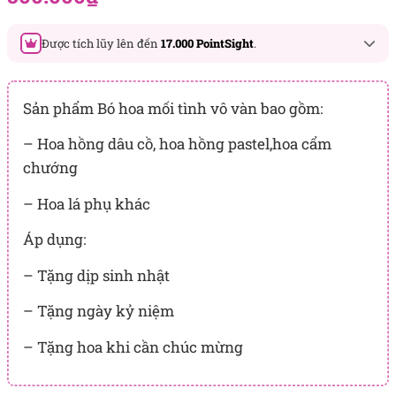
đánh giá
Được tích lũy lên đến
17.000 PointSight
.
Đây là số PointSight ước tính bạn sẽ được tích lũy khi mua
sản phẩm hôm nay, tương ứng với quyền lợi hạng
Sản phẩm
Bó hoa
mối tình vô vàn bao gồm:
BẠCH KIM
– Hoa hồng dâu cồ, hoa hồng pastel,hoa cẩm
PointSight có giá trị dùng để trừ trực tiếp vào đơn hàng hoặc
chướng
đổi quà tặng ưu đãi tại Flowersight.
– Hoa lá phụ khác
Đăng nhập
hoặc
Đăng ký
ngay để kiểm tra mức tích lũy
chính xác nhất dành cho bạn.
Áp dụng:
– Tặng dịp sinh nhật
– Tặng ngày kỷ niệm
– Tặng hoa khi cần chúc mừng