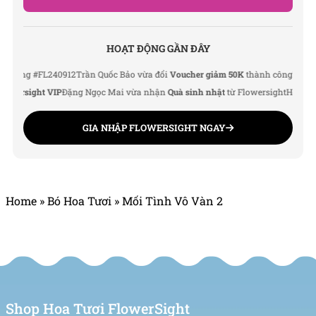
SHOP HOA TƯƠI FLOWERSIGHT
HOẠT ĐỘNG GẦN ĐÂY
Văn phòng: 235A Hoàng Hoa Thám, P. 5, Quận Phú
Nhuận, TP.HCM
g #FL240912
Trần Quốc Bảo vừa đổi
Voucher giảm 50K
thành công
Lê Thu Hà 
rsight VIP
Đặng Ngọc Mai vừa nhận
Quà sinh nhật
từ Flowersight
Hoàng Đức 
Địa chỉ: 120B Huỳnh Văn Bánh, P.11, Quận Phú
Nhuận, TP.HCM
GIA NHẬP FLOWERSIGHT NGAY
Hotline: 093 407 2575
Email: info@flowersight.com
Home
»
Bó Hoa Tươi
»
Mối Tình Vô Vàn 2
Website: https://flowersight.com/
Đánh giá product này
Shop Hoa Tươi FlowerSight