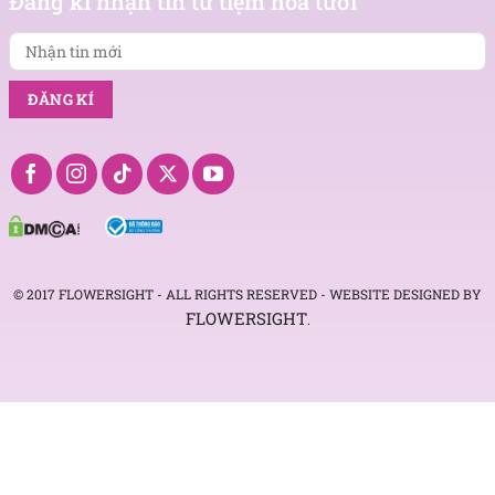
Đăng kí nhận tin từ tiệm hoa tươi
mới
© 2017 FLOWERSIGHT - ALL RIGHTS RESERVED - WEBSITE DESIGNED BY
FLOWERSIGHT
.