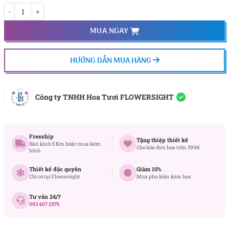
Mối Tình Vô Vàn 2 số lượng
MUA NGAY
HƯỚNG DẪN MUA HÀNG
Công ty TNHH Hoa Tươi FLOWERSIGHT
Freeship
Tặng thiệp thiết kế
Bán kính 5 Km hoặc mua kèm
Cho hóa đơn hoa trên 399K
bình
Thiết kế độc quyền
Giảm 10%
Chỉ có tại Flowersight
Mua phụ kiện kèm hoa
Tư vấn 24/7
093 407 2575