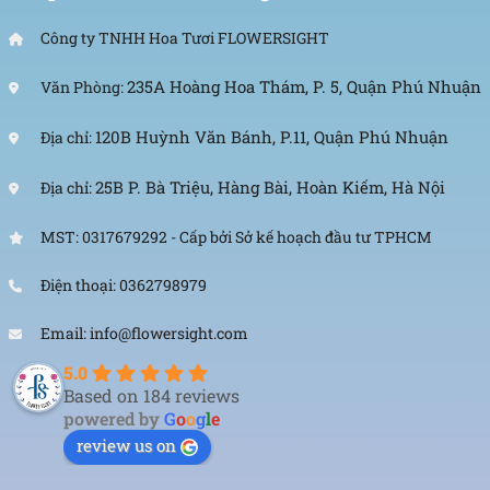
Công ty TNHH Hoa Tươi FLOWERSIGHT
235A Hoàng Hoa Thám, P. 5, Quận Phú Nhuận
Văn Phòng:
120B Huỳnh Văn Bánh, P.11, Quận Phú Nhuận
Địa chỉ:
25B P. Bà Triệu, Hàng Bài, Hoàn Kiếm, Hà Nội
Địa chỉ:
MST: 0317679292 - Cấp bởi Sở kế hoạch đầu tư TPHCM
Điện thoại: 0362798979
Email: info@flowersight.com
5.0
Based on 184 reviews
powered by
G
o
o
g
l
e
review us on