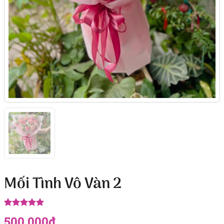
Mối Tình Vô Vàn 2
5.00
4
trên 5
500.000
₫
dựa trên