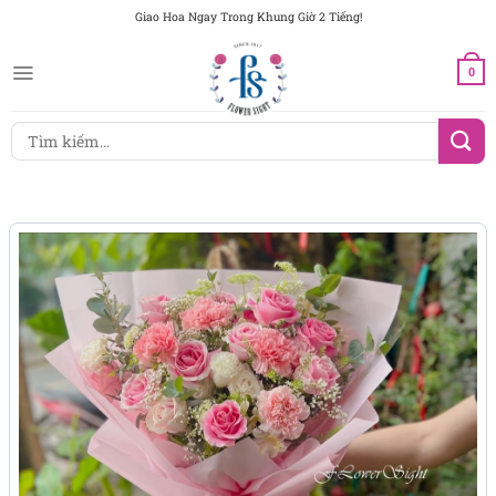
Chuyển
Giao Hoa Ngay Trong Khung Giờ 2 Tiếng!
đến
nội
0
dung
Tìm
kiếm: