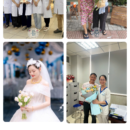
đến vẻ đẹp tươi mới mà còn chứa đựng thông điệp
tình cảm chân thành và sự kính trọng. Đây chắc
chắn sẽ là một món quà ý nghĩa, mang lại niềm vui
và sự ấm áp cho thầy cô trong ngày đặc biệt của họ.
Công ty TNHH Hoa Tươi FLOWERSIGHT –
Shop
hoa tươi
TP.HCM
FlowerSight là shop hoa chuyên cung cấp
hoa tươi
Sài Gòn
và toàn quốc với dịch vụ giao nhanh, đúng
hẹn. Mỗi sản phẩm là một tác phẩm nghệ thuật
được thiết kế bởi đội ngũ chuyên nghiệp, trong đó có
nhà thiết kế Thanh Thủy Florist.
Chúng tôi tự hào mang đến bộ sưu tập hoa tươi
phong phú cho mọi dịp: từ
hoa sinh nhật
,
hoa khai
trương
,
hoa chia buồn
,
vòng hoa đám tang
, đặc biệt
là các mẫu hoa
lan hồ điệp
được chăm chút kỹ
lưỡng.