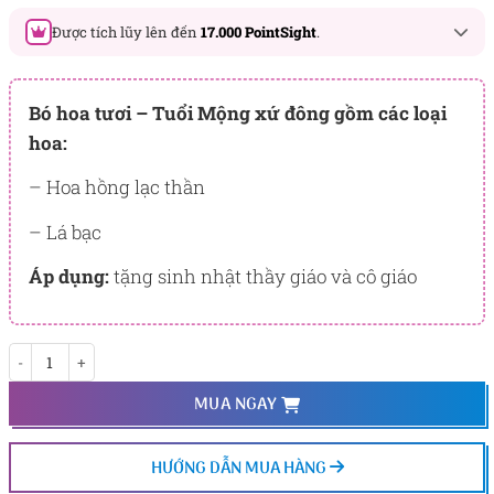
Được tích lũy lên đến
17.000 PointSight
.
Đây là số PointSight ước tính bạn sẽ được tích lũy khi mua
sản phẩm hôm nay, tương ứng với quyền lợi hạng
Bó hoa tươi – Tuổi Mộng xứ đông gồm các loại
BẠCH KIM
hoa:
PointSight có giá trị dùng để trừ trực tiếp vào đơn hàng hoặc
– Hoa hồng lạc thần
đổi quà tặng ưu đãi tại Flowersight.
– Lá bạc
Đăng nhập
hoặc
Đăng ký
ngay để kiểm tra mức tích lũy
chính xác nhất dành cho bạn.
Áp dụng:
tặng sinh nhật thầy giáo và cô giáo
Tuổi Mộng xứ đông số lượng
MUA NGAY
HƯỚNG DẪN MUA HÀNG