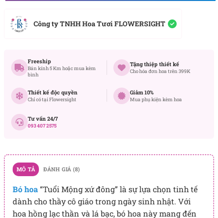
Công ty TNHH Hoa Tươi FLOWERSIGHT
Freeship
Tặng thiệp thiết kế
Bán kính 5 Km hoặc mua kèm
Cho hóa đơn hoa trên 399K
bình
Thiết kế độc quyền
Giảm 10%
Chỉ có tại Flowersight
Mua phụ kiện kèm hoa
Tư vấn 24/7
093 407 2575
MÔ TẢ
ĐÁNH GIÁ (8)
Bó hoa
“Tuổi Mộng xứ đông” là sự lựa chọn tinh tế
dành cho thầy cô giáo trong ngày sinh nhật. Với
hoa hồng lạc thần và lá bạc, bó hoa này mang đến