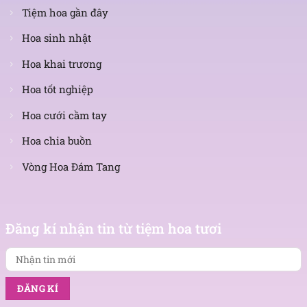
Tiệm hoa gần đây
Hoa sinh nhật
Hoa khai trương
Hoa tốt nghiệp
Hoa cưới cầm tay
Hoa chia buồn
Vòng Hoa Đám Tang
Nhận
tin
Đăng kí nhận tin từ tiệm hoa tươi
mới