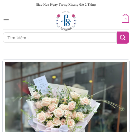
Chuyển
Giao Hoa Ngay Trong Khung Giờ 2 Tiếng!
đến
nội
0
dung
Tìm
kiếm: