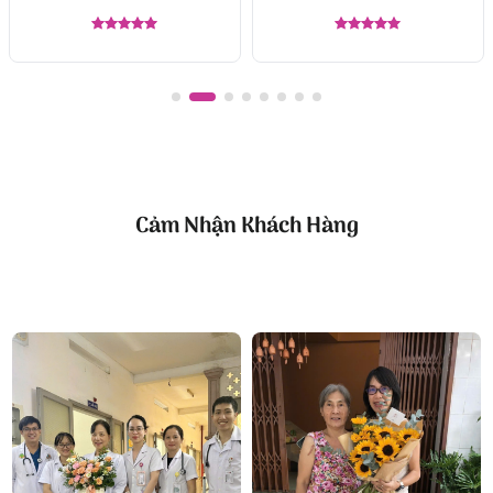
Được xếp
Được xếp
hạng
5.00
hạng
5.00
5 sao
5 sao
Cảm Nhận Khách Hàng
Bó hoa Vương vai
Kết luận
Bó hoa “Tuổi Mộng xứ đông” là món quà hoàn hảo
dành cho thầy cô giáo trong dịp sinh nhật. Với hoa
hồng lạc thần và lá bạc, bó hoa này không chỉ mang