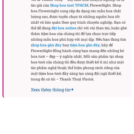
tác giả của
Shop hoa tươi TPHCM
,
FlowerSight
.
Shop
Bó
hoa chúc mừng sinh nhật
không chỉ là một món
hoa
Flowersight cung cấp đa dạng các mẫu hoa chất
quà, mà còn là biểu tượng của sự kính trọng và biết
lượng cao, được tuyển chọn từ những nguồn hoa tốt
ơn dành cho thầy cô. Hoa hồng lạc thần là loài hoa
nhất và bảo quản theo quy trình chuyên nghiệp. Bạn có
thể dễ dàng
đặt hoa online
chỉ với vài thao tác, hoặc ghé
tượng trưng cho tình yêu thương, sự dịu dàng và
thăm
tiệm hoa
của chúng tôi để lựa chọn trực tiếp
chân thành. Tặng
bó hoa tươi
này cho thầy cô giáo
những mẫu hoa phù hợp với mọi dịp. Nếu bạn đang tìm
là cách thể hiện lòng biết ơn sâu sắc đối với những
shop hoa gần đây
hay
tiệm hoa gần đây
, hãy để
cống hiến của họ.
FlowerSight
đồng hành cùng bạn mang đến những bó
hoa tươi – đẹp – ý nghĩa nhất. Mỗi sản phẩm tại
shop
hoa tươi
của chúng tôi đều được thiết kế tỉ mỉ như một
Bên cạnh đó, lá bạc có ý nghĩa như một lời chúc may
tác phẩm nghệ thuật, thể hiện phong cách riêng của
mắn và sự bình an. Sự kết hợp giữa hoa hồng lạc
một
tiệm hoa tươi
đầy sáng tạo cùng đội ngũ thiết kế,
trong đó có tôi –
Thanh Thuỷ Florist
.
thần và lá bạc chính là lời tri ân đầy ý nghĩa, chúc
thầy cô có một cuộc sống tràn đầy hạnh phúc và
Xem thêm thông tin
thành công.
Khi nào nên tặng hoa này?
Bó hoa “Tuổi Mộng xứ đông” là món quà tuyệt vời
dành tặng thầy cô giáo trong những dịp đặc biệt
như sinh nhật. Với vẻ đẹp thanh thoát và ý nghĩa