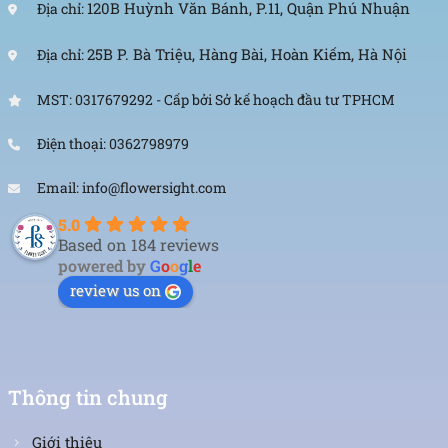
120B Huỳnh Văn Bánh, P.11, Quận Phú Nhuận
Địa chỉ:
25B P. Bà Triệu, Hàng Bài, Hoàn Kiếm, Hà Nội
Địa chỉ:
MST: 0317679292 - Cấp bởi Sở kế hoạch đầu tư TPHCM
Điện thoại: 0362798979
Email: info@flowersight.com
5.0
Based on 184 reviews
powered by
G
o
o
g
l
e
review us on
Thông tin chung
Giới thiệu