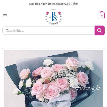
Chuyển
Giao Hoa Ngay Trong Khung Giờ 2 Tiếng!
đến
nội
0
dung
Tìm
kiếm: