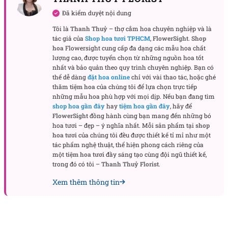
Đã kiểm duyệt nội dung
Tôi là
Thanh Thuỷ
– thợ cắm hoa chuyên nghiệp và là
tác giả của
Shop hoa tươi TPHCM
,
FlowerSight
.
Shop
hoa
Flowersight cung cấp đa dạng các mẫu hoa chất
lượng cao, được tuyển chọn từ những nguồn hoa tốt
nhất và bảo quản theo quy trình chuyên nghiệp. Bạn có
thể dễ dàng
đặt hoa online
chỉ với vài thao tác, hoặc ghé
Bó hoa hồng baby Seven days
thăm
tiệm hoa
của chúng tôi để lựa chọn trực tiếp
những mẫu hoa phù hợp với mọi dịp. Nếu bạn đang tìm
Khi nào nên tặng món quà này?
shop hoa gần đây
hay
tiệm hoa gần đây
, hãy để
FlowerSight
đồng hành cùng bạn mang đến những bó
Đây là món quà lý tưởng trong những dịp kỷ niệm
hoa tươi – đẹp – ý nghĩa nhất. Mỗi sản phẩm tại
shop
như tuần lễ yêu nhau đầu tiên, sinh nhật hoặc mốc
hoa tươi
của chúng tôi đều được thiết kế tỉ mỉ như một
tác phẩm nghệ thuật, thể hiện phong cách riêng của
quan trọng trong mối quan hệ. Mỗi đóa hoa như
một
tiệm hoa tươi
đầy sáng tạo cùng đội ngũ thiết kế,
một ngày yêu thương được gói gọn trong 7 sắc thái
trong đó có tôi –
Thanh Thuỷ Florist
.
dịu dàng, thay cho lời nhắn “mỗi ngày bên em đều
Xem thêm thông tin
là món quà”.
Ngoài ra, bó hoa này cũng thích hợp để gửi đến bạn
bè, người thân như một lời cảm ơn chân thành hoặc