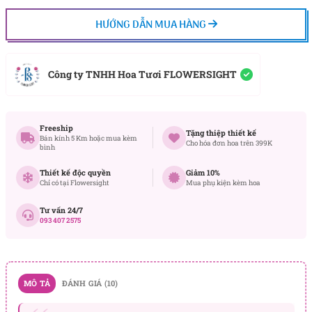
HƯỚNG DẪN MUA HÀNG
Công ty TNHH Hoa Tươi FLOWERSIGHT
Freeship
Tặng thiệp thiết kế
Bán kính 5 Km hoặc mua kèm
Cho hóa đơn hoa trên 399K
bình
Thiết kế độc quyền
Giảm 10%
Chỉ có tại Flowersight
Mua phụ kiện kèm hoa
Tư vấn 24/7
093 407 2575
MÔ TẢ
ĐÁNH GIÁ (10)