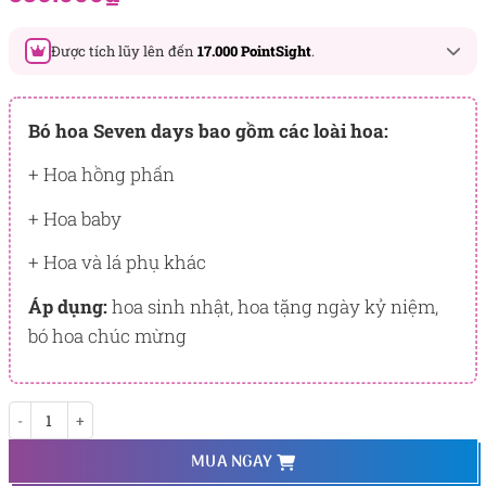
đánh giá
Được tích lũy lên đến
17.000 PointSight
.
Đây là số PointSight ước tính bạn sẽ được tích lũy khi mua
sản phẩm hôm nay, tương ứng với quyền lợi hạng
Bó hoa Seven days bao gồm các loài hoa:
BẠCH KIM
+ Hoa hồng phấn
PointSight có giá trị dùng để trừ trực tiếp vào đơn hàng hoặc
đổi quà tặng ưu đãi tại Flowersight.
+ Hoa baby
Đăng nhập
hoặc
Đăng ký
ngay để kiểm tra mức tích lũy
+ Hoa và lá phụ khác
chính xác nhất dành cho bạn.
Áp dụng:
hoa sinh nhật, hoa tặng ngày kỷ niệm,
bó hoa chúc mừng
Seven days số lượng
MUA NGAY