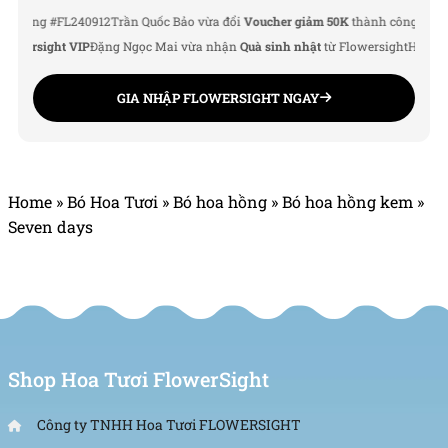
ng #FL240912
Trần Quốc Bảo vừa đổi
Voucher giảm 50K
thành công
Lê Thu Hà 
Địa chỉ: 120B Huỳnh Văn Bánh, P.11, Quận Phú
ersight VIP
Đặng Ngọc Mai vừa nhận
Quà sinh nhật
từ Flowersight
Hoàng Đức
Nhuận, TP.HCM
GIA NHẬP FLOWERSIGHT NGAY
Hotline: 093 407 2575
Email: info@flowersight.com
Website: https://flowersight.com/
Home
»
Bó Hoa Tươi
»
Bó hoa hồng
»
Bó hoa hồng kem
»
Seven days
Đánh giá product này
Shop Hoa Tươi FlowerSight
Công ty TNHH Hoa Tươi FLOWERSIGHT