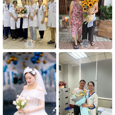
Hoa tốt nghiệp Sắc đỏ
Kết luận
Seven Days không chỉ là bó hoa mà còn là lời thì
thầm yêu thương kéo dài suốt bảy ngày ngọt ngào.
Sắc hồng dịu dàng cùng thiết kế tinh tế khiến món
quà trở nên đặc biệt trong mọi dịp. Hãy để món quà
này thay bạn nói lời yêu thương, và tạo nên những
khoảnh khắc đáng nhớ bên người bạn trân quý.
Xem các mẫu hoa liên quan:
Hoa 8 3
Hoa 20 10