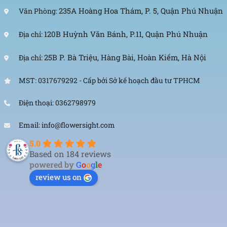
235A Hoàng Hoa Thám, P. 5, Quận Phú Nhuận
Văn Phòng:
120B Huỳnh Văn Bánh, P.11, Quận Phú Nhuận
Địa chỉ:
25B P. Bà Triệu, Hàng Bài, Hoàn Kiếm, Hà Nội
Địa chỉ:
MST: 0317679292 - Cấp bởi Sở kế hoạch đầu tư TPHCM
Điện thoại: 0362798979
Email: info@flowersight.com
5.0
Based on 184 reviews
powered by
G
o
o
g
l
e
review us on