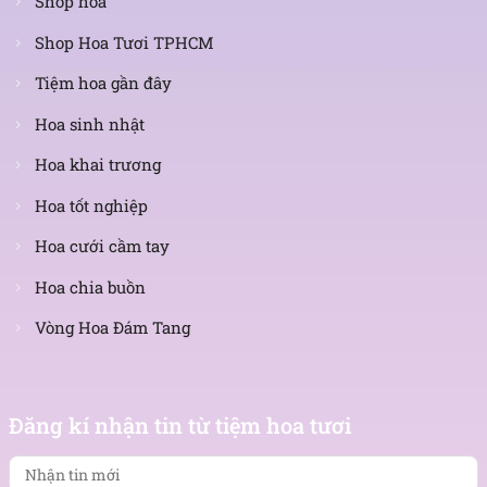
Shop hoa
Shop Hoa Tươi TPHCM
Tiệm hoa gần đây
Hoa sinh nhật
Hoa khai trương
Hoa tốt nghiệp
Hoa cưới cầm tay
Hoa chia buồn
Vòng Hoa Đám Tang
Nhận
tin
Đăng kí nhận tin từ tiệm hoa tươi
mới