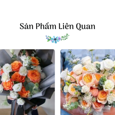
hỉ đẹp mà còn mang ý nghĩa sâu sắc. Mỗi bông hoa, mỗi chi
oàn hảo, vừa sang trọng, vừa gần gũi. Dù là để tặng người 
ách để thể hiện sự quan tâm một cách chân thành nhất.
Sản Phẩm Liên Quan
 được thiết kế để giữ được độ tươi lâu, với cách gói gọn g
 nhận được vẻ đẹp ngay từ cái nhìn đầu tiên, mà còn có t
y.