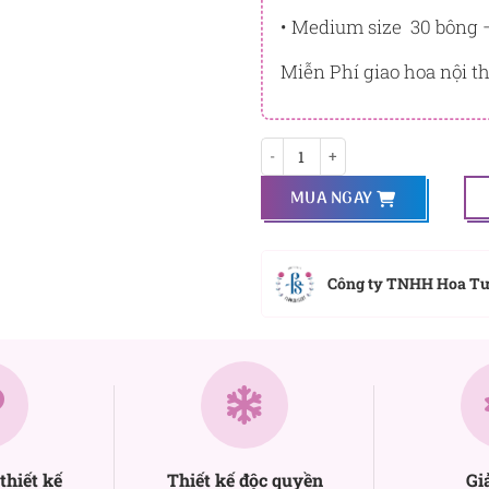
• Medium size 30 bông 
Miễn Phí giao hoa nội 
Dấu ấn BH-016 số lượng
MUA NGAY
Công ty TNHH Hoa T
thiết kế
Thiết kế độc quyền
Gi