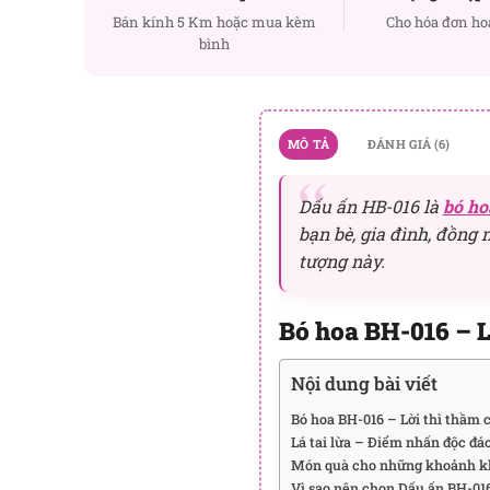
Bán kính 5 Km hoặc mua kèm
Cho hóa đơn ho
bình
MÔ TẢ
ĐÁNH GIÁ (6)
Dấu ấn HB-016 là
bó ho
bạn bè, gia đình, đồng
tượng này.
Bó hoa BH-016 – L
Nội dung bài viết
Bó hoa BH-016 – Lời thì thầm 
Lá tai lừa – Điểm nhấn độc đá
Món quà cho những khoảnh kh
Vì sao nên chọn Dấu ấn BH-01