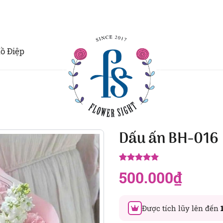
ồ Điệp
Dấu ấn BH-016
5.00
6
trên 5
500.000
₫
dựa trên
đánh giá
Được tích lũy lên đến