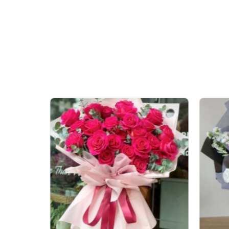
Bó hoa tulip này không c
để tạo nên một tổng thể h
bè, bó hoa này luôn là c
Hơn nữa,
mẫu hoa đẹp
này
Người nhận không chỉ cảm
của hoa trong nhiều ngà