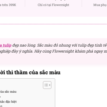
a trên 399K
Chỉ có tại Flowersight
Mua phụ 
a tulip
đẹp nao lòng. Sắc màu đỏ nhung với tulip đẹp tinh t
 nghiệp đầy ý nghĩa. Hãy cùng Flowersight khám phá ngay m
ời thì thầm của sắc màu
của sắc màu
o
ắc đặc biệt
6?