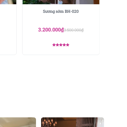
Sương sớm BH-020
N
3.200.000
₫
3.500.000
₫
Được xếp
hạng
5.00
5 sao