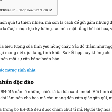
ERSIGHT – Shop hoa tươi TP.HCM
món quà từ thiên nhiên, mà còn là cách để gửi gắm những đi
 lá được chọn lựa kỹ lưỡng, tạo nên một tổng thể hài hòa, 
là biểu tượng của tình yêu nồng cháy. Sắc đỏ thắm như ngọ
 lại mang nét dịu dàng, tinh khôi. Sự kết hợp này không chỉ
o nên một sự cân bằng hoàn hảo.
úc mừng sinh nhật
 nhấn độc đáo
 BH-016 nằm ở những chiếc lá tai lừa xanh mướt. Với hình
ng chỉ làm nền cho hoa mà còn mang đến cảm giác gần gũi, 
a trong bó BH-016 đều được chăm chút tỉ mỉ. Người thợ hoa