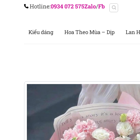
Chuyển
Hotline:
0934 072 575
Zalo
/
Fb
đến
nội
dung
Kiểu dáng
Hoa Theo Mùa – Dịp
Lan H