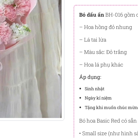
Đây là số PointSight ước tín
tương ứng với quyền lợi hạn
Bó dấu ấn
BH-016 gồm cá
PointSight có giá trị dùng để 
– Hoa hồng đỏ nhung
Flowersight.
– Lá tai lừa
Đăng nhập
hoặc
Đăng ký
nga
bạn.
– Màu sắc: Đỏ trắng
– Hoa lá phụ khác
Áp dụng:
Sinh nhật
Ngày kỉ niệm
Tặng khi muốn chúc mừn
Bó hoa Basic Red có sẵn 
• Small size (như hình 