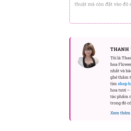
thuật mà còn đặt vào đó 
được kết từ hoa tulip khô
Món quà cho nhữn
Dấu ấn BH-016 là lựa chọ
bày tỏ lòng yêu thương. Sắ
THANH 
trọng đến người thân, bạn
Tôi là
Tha
Hãy tưởng tượng một buổi
hoa
Flower
nhất và bả
bàn, tỏa hương thơm nhẹ 
ghé thăm
cảm giác bình yên.
tìm
shop h
hoa tươi –
Khám phá ngay:
tác phẩm n
trong đó có
Hoa mừng sinh nhật
Xem thêm 
Hoa tốt nghiệp
Vì sao nên chọn 