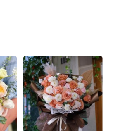
ếc lá đều được lựa chọn
yêu, người thân hay bạn
àng, dễ dàng vận chuyển.
hể tận hưởng sự tươi mới