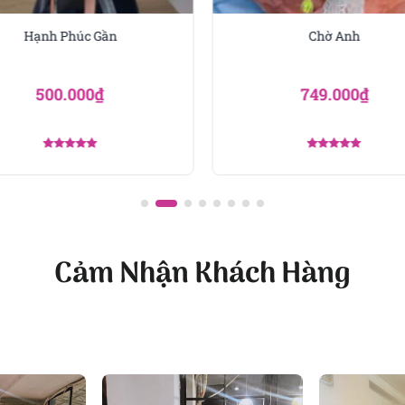
Hạnh Phúc Gần
Chờ Anh
500.000
₫
749.000
₫
Được xếp
Được xếp
hạng
5.00
hạng
5.00
5 sao
5 sao
Cảm Nhận Khách Hàng
oa