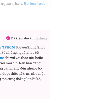
o người nhận.
Bó hoa tươi
im.
ệm, đến những ngày muốn
i lời chúc tốt đẹp, sự trân
Đã kiểm duyệt nội dung
ơi TPHCM
,
FlowerSight
.
Shop
 Bó hoa được đặt trên
n từ những nguồn hoa tốt
ine
chỉ với vài thao tác, hoặc
lip và lá xanh, mang đến
với mọi dịp. Nếu bạn đang
ng bạn mang đến những bó
u được thiết kế tỉ mỉ như một
 tạo cùng đội ngũ thiết kế,