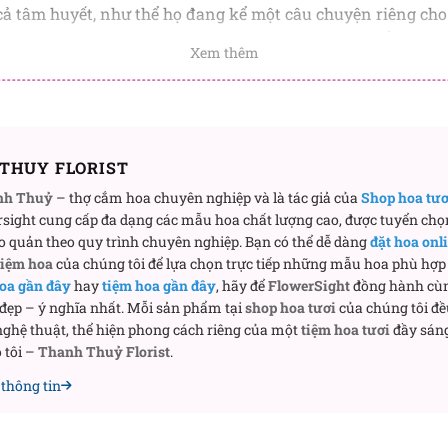
cả tâm huyết, như thể họ đang kể một câu chuyện riêng ch
ng chỉ đẹp ở vẻ ngoài mà còn đẹp ở cách nó chạm đến trái t
Xem thêm
g khoảnh khắc đặc biệt
n lý tưởng cho những dịp quan trọng, từ sinh nhật, kỷ ni
c đỏ phù hợp để nói lời yêu, trong khi tulip lại là cách để gử
THUY FLORIST
 bè.
nh Thuỷ
– thợ cắm hoa chuyên nghiệp và là tác giả của
Shop hoa tư
 chiều dịu dàng, khi ánh nắng vàng nhạt chiếu qua cửa sổ.
sight cung cấp đa dạng các mẫu hoa chất lượng cao, được tuyển chọ
o quản theo quy trình chuyên nghiệp. Bạn có thể dễ dàng
đặt hoa onl
nhàng. Hương hoa hồng hòa quyện cùng sự tươi mát của tu
tiệm hoa
của chúng tôi để lựa chọn trực tiếp những mẫu hoa phù hợp 
oa gần đây
hay
tiệm hoa gần đây
, hãy để
FlowerSight
đồng hành cù
 đẹp – ý nghĩa nhất. Mỗi sản phẩm tại
shop hoa tươi
của chúng tôi đề
ghệ thuật, thể hiện phong cách riêng của một
tiệm hoa tươi
đầy sáng
 tôi –
Thanh Thuỷ Florist
.
thông tin
Dấu ấn BH-016?