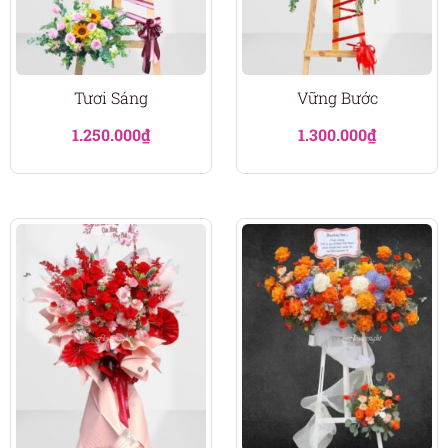
Tươi Sáng
Vững Bước
1.250.000
₫
1.300.000
₫