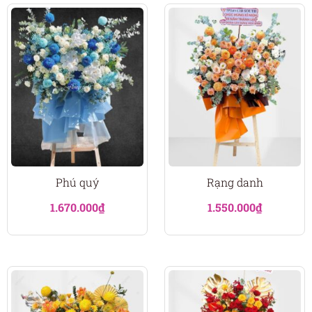
Phú quý
Rạng danh
1.670.000
₫
1.550.000
₫