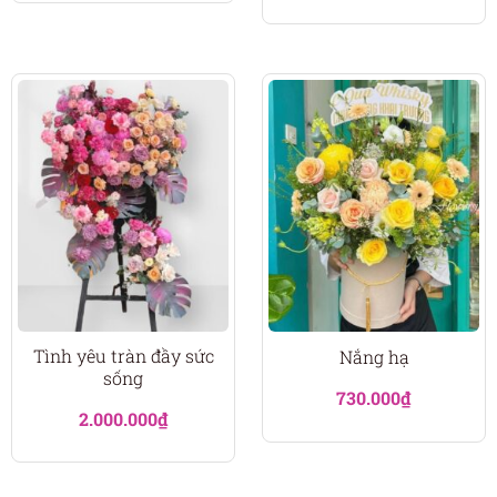
Tình yêu tràn đầy sức
Nắng hạ
sống
730.000
₫
2.000.000
₫