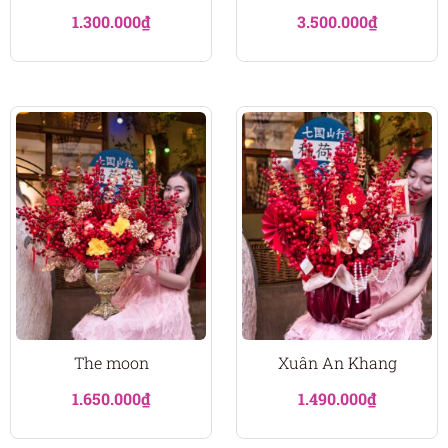
1.300.000
₫
3.500.000
₫
The moon
Xuân An Khang
1.650.000
₫
1.490.000
₫