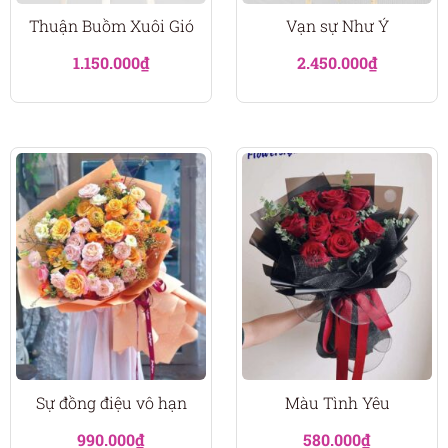
Thuận Buồm Xuôi Gió
Vạn sự Như Ý
1.150.000
₫
2.450.000
₫
Sự đồng điệu vô hạn
Màu Tình Yêu
990.000
₫
580.000
₫