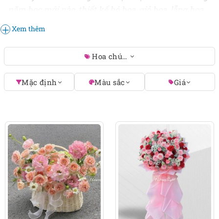
năm học mới nào, thiết kế bó hoa, giỏ hoa, lẵng hoa
hay kệ hoa khai giảng thế nào cho phù hợp?
Xem thêm
FlowerSight sẽ giúp bạn giải đáp chi tiết ở ngay dưới
đây nhé!
Hoa chúc mừng khai giảng năm h
Mặc định
Màu sắc
Giá