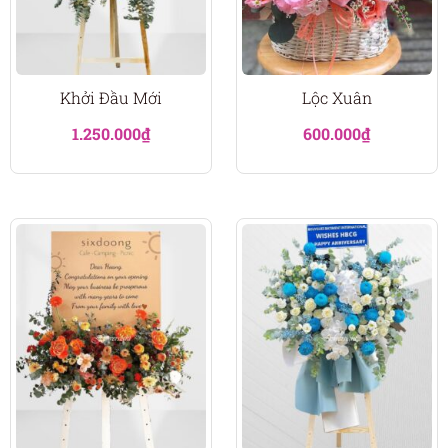
Khởi Đầu Mới
Lộc Xuân
1.250.000
₫
600.000
₫