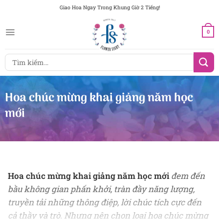
Chuyển
Giao Hoa Ngay Trong Khung Giờ 2 Tiếng!
đến
nội
0
dung
Tìm
kiếm:
Hoa chúc mừng khai giảng năm học
mới
Hoa chúc mừng khai giảng năm học mới
đem đến
bầu không gian phấn khởi, tràn đầy năng lượng,
truyền tải những thông điệp, lời chúc tích cực đến
cả thầy và trò. Nhưng nên chọn loại hoa chúc mừng