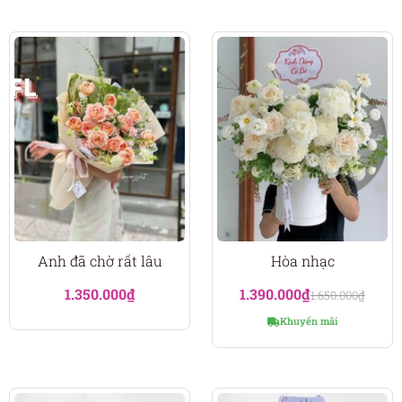
Anh đã chờ rất lâu
Hòa nhạc
1.350.000
₫
1.390.000
₫
1.650.000
₫
Khuyến mãi