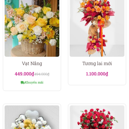
Vạt Nắng
Tương lai mới
449.000
₫
1.100.000
₫
494.000
₫
Khuyến mãi