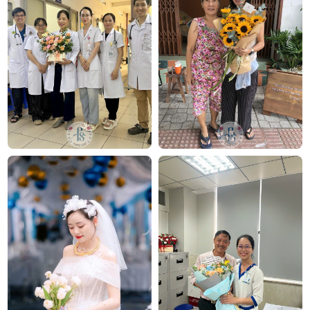
Kết luận
Bó hoa “Xanh mơ ước BH-16” là lựa chọn tuyệt vời để
tặng trong dịp tốt nghiệp. Sự kết hợp của hoa hồng
cam, thanh liễu trắng và cẩm chướng cam mang lại
một thông điệp về sự hy vọng, thành công.
FlowerSight tự hào mang đến những sản phẩm hoa
chất lượng và ý nghĩa, giúp bạn gửi gắm những lời
chúc tốt đẹp nhất đến người nhận.
Xem thêm
hoa lễ tốt nghiệp
hay
hoa tốt
nghiệp
nhiều mẫu mã tại FlowerSight
hoa tốt nghiệp cho nam
bó hoa hướng dương
Công ty TNHH Hoa Tươi FLOWERSIGHT –
Shop
hoa tươi TP.HCM
FlowerSight là
shop hoa
chuyên cung cấp
hoa tươi