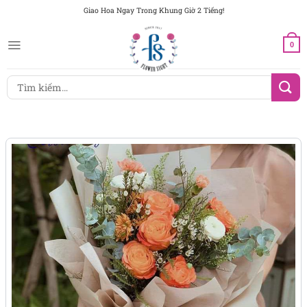
Chuyển
Giao Hoa Ngay Trong Khung Giờ 2 Tiếng!
đến
nội
0
dung
Tìm
kiếm: