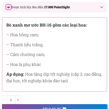
Được tích lũy lên đến
17.000 PointSight
.
Đây là số PointSight ước tính bạn sẽ được tích lũy khi mua
sản phẩm hôm nay, tương ứng với quyền lợi hạng
Bó xanh mơ ước BH-16 gồm các loại hoa:
BẠCH KIM
– Hoa hồng cam,
PointSight có giá trị dùng để trừ trực tiếp vào đơn hàng hoặc
đổi quà tặng ưu đãi tại Flowersight.
– Thanh liễu trắng,
Đăng nhập
hoặc
Đăng ký
ngay để kiểm tra mức tích lũy
– Cẩm chướng cam,
chính xác nhất dành cho bạn.
– Hoa lá phụ khác
Áp dụng:
Hoa tặng dịp tốt nghiệp (cấp 3, cao đẳng,
đại học, tốt nghiệp khóa đào tạo)
Xanh mơ ước BH-16 số lượng