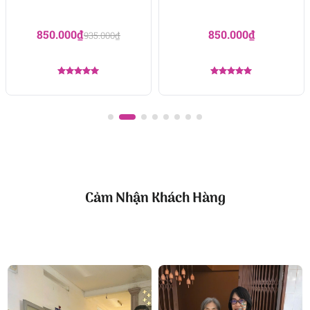
850.000
₫
850.000
₫
935.000
₫
Được xếp
Được xếp
hạng
5.00
hạng
5.00
5 sao
5 sao
Cảm Nhận Khách Hàng
Bó hoa Yêu đời đi nhé