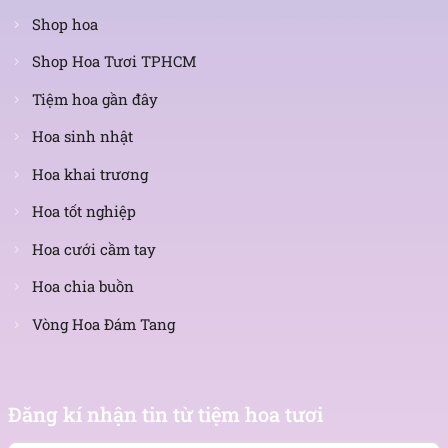
Shop hoa
Shop Hoa Tươi TPHCM
Tiệm hoa gần đây
Hoa sinh nhật
Hoa khai trương
Hoa tốt nghiệp
Hoa cưới cầm tay
Hoa chia buồn
Vòng Hoa Đám Tang
Nhận
tin
Đăng kí nhận tin từ tiệm hoa tươi
mới