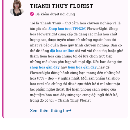
THANH THUY FLORIST
Bó hoa Xanh mơ ước BH-16
Đã kiểm duyệt nội dung
Ý nghĩa khi tặng bó hoa tốt nghiệp
Tôi là
Thanh Thuỷ
– thợ cắm hoa chuyên nghiệp và là
tác giả của
Shop hoa tươi TPHCM
,
FlowerSight
.
Shop
Bó hoa tươi
không chỉ là món quà tặng trong dịp tốt
hoa
Flowersight cung cấp đa dạng các mẫu hoa chất
nghiệp, mà còn là biểu tượng của sự khởi đầu mới.
lượng cao, được tuyển chọn từ những nguồn hoa tốt
Hoa hồng cam mang lại cảm giác vui tươi, lạc quan,
nhất và bảo quản theo quy trình chuyên nghiệp. Bạn có
thể dễ dàng
đặt hoa online
chỉ với vài thao tác, hoặc ghé
thể hiện tình cảm yêu thương. Cẩm chướng cam
thăm
tiệm hoa
của chúng tôi để lựa chọn trực tiếp
tượng trưng cho sự thành công và ngưỡng mộ đối
những mẫu hoa phù hợp với mọi dịp. Nếu bạn đang tìm
với những nỗ lực không ngừng nghỉ.
shop hoa gần đây
hay
tiệm hoa gần đây
, hãy để
FlowerSight
đồng hành cùng bạn mang đến những bó
hoa tươi – đẹp – ý nghĩa nhất. Mỗi sản phẩm tại
shop
Với
mẫu hoa đẹp
thanh liễu trắng, bó hoa này như
hoa tươi
của chúng tôi đều được thiết kế tỉ mỉ như một
một lời chúc về một tương lai rực rỡ và những cơ hội
tác phẩm nghệ thuật, thể hiện phong cách riêng của
mới đang chờ đón. Bó hoa này cũng là món quà thể
một
tiệm hoa tươi
đầy sáng tạo cùng đội ngũ thiết kế,
trong đó có tôi –
Thanh Thuỷ Florist
.
hiện sự trân trọng và kính trọng đối với thành quả
mà người nhận đã đạt được. Nên
đặt hoa tốt nghiệp
Xem thêm thông tin
với bó hoa “Xanh mơ ước BH-16” tại FlowerSight
Khi nào nên tặng bó hoa “Xanh mơ ước BH-16”?