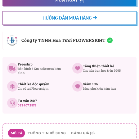
MUA NGAY
HƯỚNG DẪN MUA HÀNG
Công ty TNHH Hoa Tươi FLOWERSIGHT
Freeship
Tặng thiệp thiết kế
Bán kính 5 Km hoặc mua kèm
Cho hóa đơn hoa trên 399K
bình
Thiết kế độc quyền
Giảm 10%
Chỉ có tại Flowersight
Mua phụ kiện kèm hoa
Tư vấn 24/7
093 407 2575
MÔ TẢ
THÔNG TIN BỔ SUNG
ĐÁNH GIÁ (8)