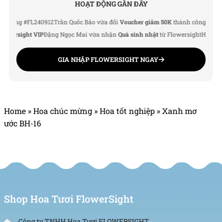
5/5 - (1 bình chọn)
HOẠT ĐỘNG GẦN ĐÂY
g #FL240912
Trần Quốc Bảo vừa đổi
Voucher giảm 50K
thành công
Lê Thu Hà v
rsight VIP
Đặng Ngọc Mai vừa nhận
Quà sinh nhật
từ Flowersight
Hoàng Đức 
GIA NHẬP FLOWERSIGHT NGAY
Home
»
Hoa chúc mừng
»
Hoa tốt nghiệp
»
Xanh mơ
ước BH-16
Shop Hoa Tươi FlowerSight
Công ty TNHH Hoa Tươi FLOWERSIGHT