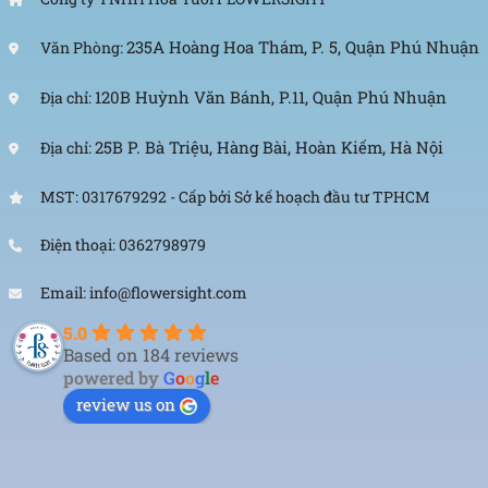
235A Hoàng Hoa Thám, P. 5, Quận Phú Nhuận
Văn Phòng:
120B Huỳnh Văn Bánh, P.11, Quận Phú Nhuận
Địa chỉ:
25B P. Bà Triệu, Hàng Bài, Hoàn Kiếm, Hà Nội
Địa chỉ:
MST: 0317679292 - Cấp bởi Sở kế hoạch đầu tư TPHCM
Điện thoại: 0362798979
Email: info@flowersight.com
5.0
Based on 184 reviews
powered by
G
o
o
g
l
e
review us on