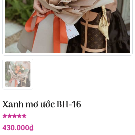
Xanh mơ ước BH-16
5.00
8
trên 5
430.000
₫
dựa trên
đánh giá