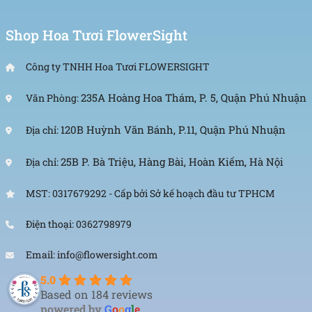
Shop Hoa Tươi FlowerSight
Công ty TNHH Hoa Tươi FLOWERSIGHT
235A Hoàng Hoa Thám, P. 5, Quận Phú Nhuận
Văn Phòng:
120B Huỳnh Văn Bánh, P.11, Quận Phú Nhuận
Địa chỉ:
25B P. Bà Triệu, Hàng Bài, Hoàn Kiếm, Hà Nội
Địa chỉ:
MST: 0317679292 - Cấp bởi Sở kế hoạch đầu tư TPHCM
Điện thoại: 0362798979
Email: info@flowersight.com
5.0
Based on 184 reviews
powered by
G
o
o
g
l
e