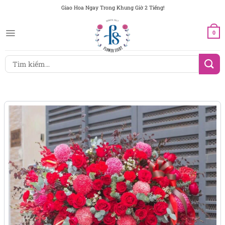
Chuyển
Giao Hoa Ngay Trong Khung Giờ 2 Tiếng!
đến
nội
0
dung
Tìm
kiếm: