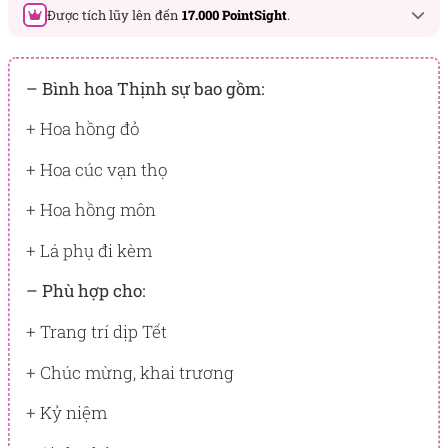
Được tích lũy lên đến
17.000 PointSight
.
Đây là số PointSight ước tính bạn sẽ được tích lũy khi mua
sản phẩm hôm nay, tương ứng với quyền lợi hạng
– Bình hoa Thịnh sự bao gồm:
BẠCH KIM
+ Hoa hồng đỏ
PointSight có giá trị dùng để trừ trực tiếp vào đơn hàng hoặc
đổi quà tặng ưu đãi tại Flowersight.
+ Hoa cúc vạn thọ
Đăng nhập
hoặc
Đăng ký
ngay để kiểm tra mức tích lũy
+ Hoa hồng môn
chính xác nhất dành cho bạn.
+ Lá phụ đi kèm
– Phù hợp cho:
+ Trang trí dịp Tết
+ Chúc mừng, khai trương
+ Kỷ niệm