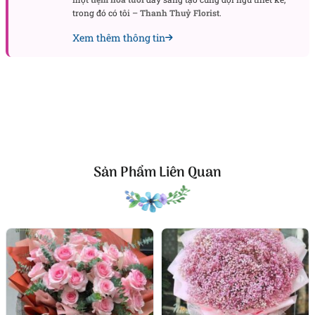
trong đó có tôi –
Thanh Thuỷ Florist
.
Xem thêm thông tin
Sản Phẩm Liên Quan
Bình hoa Thịnh sự với vẻ đẹp kiêu sa của hoa hồng luôn là lựa
chọn hoàn hảo mang đến sự sang trọng và lãng mạn.
Giỏ hoa Thịnh Sự với sự kết hợp sâu sắc của những
loài hoa ý nghĩa:
Hoa cúc vạn thọ (pingpong):
Tượng trưng cho sự may
mắn, hạnh phúc và tài lộc. Đồng thời cũng Vạn Thọ cũng