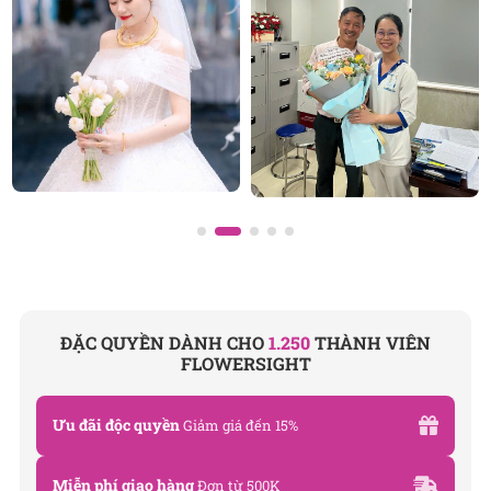
Lẵng hoa hồng để bàn với giá từ 1.xxx.xxx
Công ty TNHH Hoa Tươi FLOWERSIGHT – Shop
ĐẶC QUYỀN DÀNH CHO
1.250
THÀNH VIÊN
hoa tươi TP.HCM
FLOWERSIGHT
FlowerSight là
shop hoa
chuyên cung cấp
hoa tươi
HCM
và toàn quốc với dịch vụ giao nhanh, đúng
Ưu đãi độc quyền
Giảm giá đến 15%
hẹn. Mỗi sản phẩm là một tác phẩm nghệ thuật
được thiết kế bởi đội ngũ chuyên nghiệp, trong đó có
Miễn phí giao hàng
Đơn từ 500K