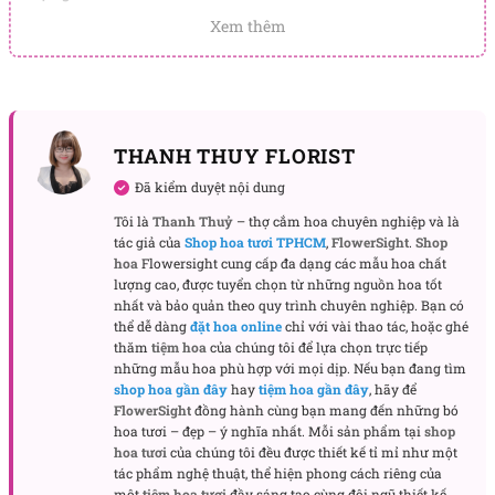
Xem thêm
Thịnh sự không chỉ được trưng tết tại nhà mà còn là
món quà hoàn hảo để tặng bạn bè với lời chúc thành
công và tài lộc, phát đạt.
Xem thêm các mẫu
hoa chúc mừng
,
lẵng hoa chúc
THANH THUY FLORIST
mừng
,
cho các dịp lễ quan trọng ở cửa hàng
Đã kiểm duyệt nội dung
FlowerSight:
Tôi là
Thanh Thuỷ
– thợ cắm hoa chuyên nghiệp và là
tác giả của
Shop hoa tươi TPHCM
,
FlowerSight
.
Shop
hoa chúc mừng sinh nhật sếp
hoa
Flowersight cung cấp đa dạng các mẫu hoa chất
hoa chúc mừng sinh nhật đẹp nhất
lượng cao, được tuyển chọn từ những nguồn hoa tốt
nhất và bảo quản theo quy trình chuyên nghiệp. Bạn có
hoa chúc mừng tốt nghiệp
thể dễ dàng
đặt hoa online
chỉ với vài thao tác, hoặc ghé
thăm
tiệm hoa
của chúng tôi để lựa chọn trực tiếp
những mẫu hoa phù hợp với mọi dịp. Nếu bạn đang tìm
shop hoa gần đây
hay
tiệm hoa gần đây
, hãy để
FlowerSight
đồng hành cùng bạn mang đến những bó
hoa tươi – đẹp – ý nghĩa nhất. Mỗi sản phẩm tại
shop
hoa tươi
của chúng tôi đều được thiết kế tỉ mỉ như một
tác phẩm nghệ thuật, thể hiện phong cách riêng của
một
tiệm hoa tươi
đầy sáng tạo cùng đội ngũ thiết kế,