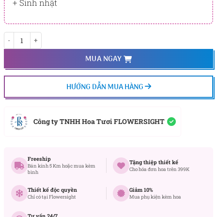
+ Sinh nhật
Thịnh Sự số lượng
MUA NGAY
HƯỚNG DẪN MUA HÀNG
Công ty TNHH Hoa Tươi FLOWERSIGHT
Freeship
Tặng thiệp thiết kế
Bán kính 5 Km hoặc mua kèm
Cho hóa đơn hoa trên 399K
bình
Thiết kế độc quyền
Giảm 10%
Chỉ có tại Flowersight
Mua phụ kiện kèm hoa
Tư vấn 24/7