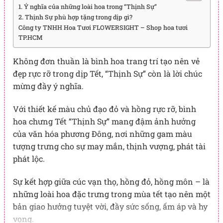
1. Ý nghĩa của những loài hoa trong “Thịnh Sự”
2. Thịnh Sự phù hợp tặng trong dịp gì?
Công ty TNHH Hoa Tươi FLOWERSIGHT – Shop hoa tươi
TP.HCM
Không đơn thuần là bình hoa trang trí tạo nên vẻ
đẹp rực rỡ trong dịp Tết, “Thịnh Sự” còn là lời chúc
mừng đầy ý nghĩa.
Với thiết kế màu chủ đạo đỏ và hồng rực rỡ, bình
hoa chưng Tết “Thịnh Sự” mang đậm ảnh hưởng
của văn hóa phương Đông, nơi những gam màu
tượng trưng cho sự may mắn, thịnh vượng, phát tài
phát lộc.
Sự kết hợp giữa cúc vạn thọ, hồng đỏ, hồng môn – là
những loài hoa đặc trưng trong mùa tết tạo nên một
bản giao hưởng tuyệt vời, đầy sức sống, ấm áp và hy
vọng.