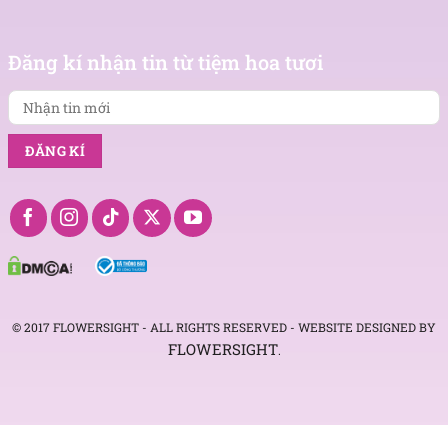
Nhận
tin
Đăng kí nhận tin từ tiệm hoa tươi
mới
© 2017 FLOWERSIGHT - ALL RIGHTS RESERVED - WEBSITE DESIGNED BY
FLOWERSIGHT
.