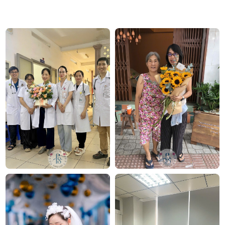
Tết Nguyên Đán
Chúc mừng khai trương
Chúc mừng thành công
Mừng thọ
Đặt ngay bình hoa chưng Tết “Thịnh sự” tại
Flowersight để nhận ưu đãi độc quyền!
Tham khảo thêm mẫu
hoa chúc mừng khai trương
dưới đây: