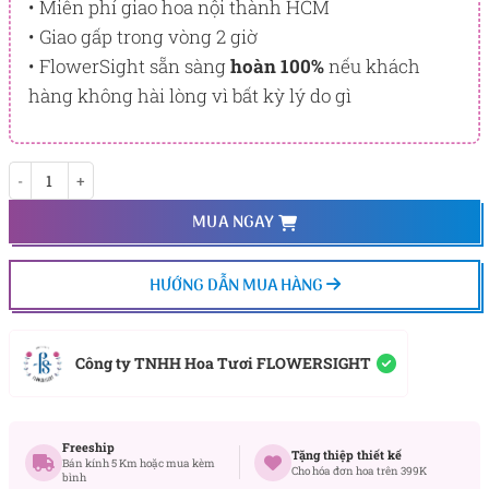
• Miễn phí giao hoa nội thành HCM
• Giao gấp trong vòng 2 giờ
• FlowerSight sẵn sàng
hoàn 100%
nếu khách
hàng không hài lòng vì bất kỳ lý do gì
Sang Trọng số lượng
MUA NGAY
HƯỚNG DẪN MUA HÀNG
Công ty TNHH Hoa Tươi FLOWERSIGHT
Freeship
Tặng thiệp thiết kế
Bán kính 5 Km hoặc mua kèm
Cho hóa đơn hoa trên 399K
bình