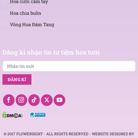
Hoa cưới cầm tay
Hoa chia buồn
Vòng Hoa Đám Tang
Nhận
tin
Đăng kí nhận tin từ tiệm hoa tươi
mới
© 2017 FLOWERSIGHT - ALL RIGHTS RESERVED - WEBSITE DESIGNED BY