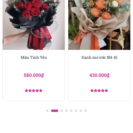
Màu Tình Yêu
Xanh mơ ước BH-16
580.000
₫
430.000
₫
Được xếp
Được xếp
hạng
5.00
hạng
5.00
5 sao
5 sao