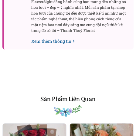
FlowerSight
đồng hành cùng bạn mang đến những bó
phúc lộc và phát triển thịnh vượng gửi đến gia chủ
hoa tươi – đẹp – ý nghĩa nhất. Mỗi sản phẩm tại
shop
trong ngày khai trương.
hoa tươi
của chúng tôi đều được thiết kế tỉ mỉ như một
tác phẩm nghệ thuật, thể hiện phong cách riêng của
một
tiệm hoa tươi
đầy sáng tạo cùng đội ngũ thiết kế,
Xem thêm các mẫu
hoa chúc mừng
,
kệ hoa chúc
trong đó có tôi –
Thanh Thuỷ Florist
.
mừng
cho các dịp lễ quan trọng ở cửa hàng
Xem thêm thông tin
FlowerSight:
hoa chúc mừng sinh nhật sếp
hoa chúc mừng sinh nhật đẹp nhất
hoa chúc mừng tốt nghiệp
Món quà sang trọng thể hiện đẳng cấp và thiện chí
Không chỉ là món quà mang tính hình thức, kệ hoa
Sản Phẩm Liên Quan
còn thể hiện sự tinh tế và thiện chí đầu tư lâu dài
trong mối quan hệ hợp tác. Với chất lượng hoa nhập
khẩu tươi lâu và phong cách sắp xếp chuẩn mực,
đây là món quà khiến người nhận cảm nhận được
sự trân trọng và uy tín từ người tặng.