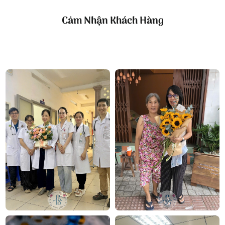
Cảm Nhận Khách Hàng
Mẫu kệ hoa khai trương hoa hồng
Công ty TNHH Hoa Tươi FLOWERSIGHT –
Shop
hoa tươi TP.HCM
FlowerSight là
shop hoa
chuyên cung cấp
hoa tươi
HCM
và toàn quốc với dịch vụ giao nhanh, đúng
hẹn. Mỗi sản phẩm là một tác phẩm nghệ thuật
được thiết kế bởi đội ngũ chuyên nghiệp, trong đó có
nhà thiết kế Thanh Thủy Florist.
Chúng tôi mang đến đa dạng mẫu hoa:
hoa chúc
mừng sinh nhật
,
hoa chúc mừng khai trương
,
hoa