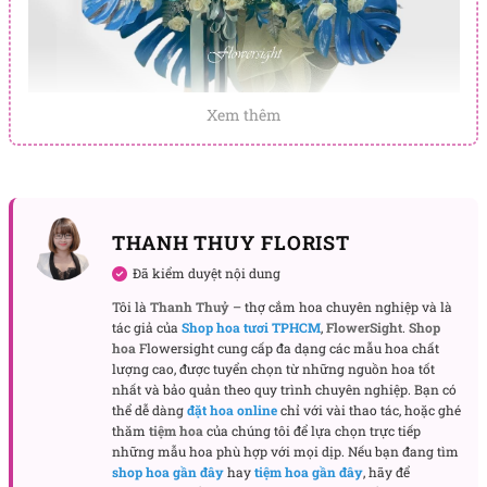
Xem thêm
THANH THUY FLORIST
Đã kiểm duyệt nội dung
Kệ hoa khai trương Sang trọng
Tôi là
Thanh Thuỷ
– thợ cắm hoa chuyên nghiệp và là
tác giả của
Shop hoa tươi TPHCM
,
FlowerSight
.
Shop
Thông điệp chúc phúc mạnh mẽ – gửi trọn kỳ vọng
hoa
Flowersight cung cấp đa dạng các mẫu hoa chất
lượng cao, được tuyển chọn từ những nguồn hoa tốt
thành công khai trương
nhất và bảo quản theo quy trình chuyên nghiệp. Bạn có
Mỗi loài hoa trong kệ mang một thông điệp riêng:
thể dễ dàng
đặt hoa online
chỉ với vài thao tác, hoặc ghé
lan hồ điệp tượng trưng cho vượng khí, hoa đồng
thăm
tiệm hoa
của chúng tôi để lựa chọn trực tiếp
tiền đại diện tài lộc, hồng Ecuador thể hiện tình cảm
những mẫu hoa phù hợp với mọi dịp. Nếu bạn đang tìm
shop hoa gần đây
hay
tiệm hoa gần đây
, hãy để
bền lâu. Tất cả cùng tạo nên lời chúc đầy may mắn,