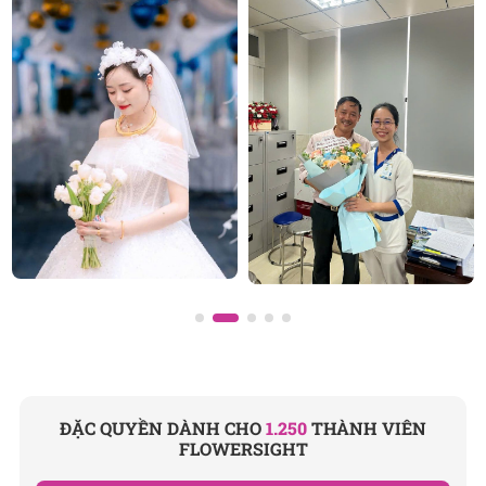
cưới đẹp
, đặc biệt là các mẫu
bó hoa cưới
được chăm
chút kỹ lưỡng.
Văn Phòng: 235A Hoàng Hoa Thám, P.5, Quận Phú
Nhuận, TP.HCM
Địa chỉ: 120B Huỳnh Văn Bánh, P.11, Quận Phú Nhuận,
TP.HCM
Hotline: 093 407 2575
E-mail:
info@flowersight.com
Website:
https://flowersight.com/
Đánh giá product này
ĐẶC QUYỀN DÀNH CHO
1.250
THÀNH VIÊN
FLOWERSIGHT