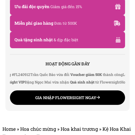
Ưu đãi độc quyền
Giảm giá đến 15%
Miễn phí giao hàng
Đơn từ 500K
Quà tặng sinh nhật
& dịp đặc biệt
HOẠT ĐỘNG GẦN ĐÂY
g #FL240912
Trần Quốc Bảo vừa đổi
Voucher giảm 50K
thành công
Lê Thu Hà v
rsight VIP
Đặng Ngọc Mai vừa nhận
Quà sinh nhật
từ Flowersight
Hoàng Đức 
GIA NHẬP FLOWERSIGHT NGAY
Home
»
Hoa chúc mừng
»
Hoa khai trương
»
Kệ Hoa Khai