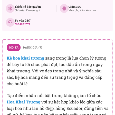
Thiết kế độc quyền
Giảm 10%
Chỉ có tại Flowersight
Mua phụ kiện kèm hoa
Tư vấn 24/7
093 407 2575
MÔ TẢ
ĐÁNH GIÁ (7)
Kệ hoa khai trương
sang trọng là lựa chọn lý tưởng
để bày tỏ lời chúc phát đạt, tạo dấu ấn trong ngày
khai trương. Với vẻ đẹp trang nhã và ý nghĩa sâu
sắc, kệ hoa mang đến sự trang trọng và đẳng cấp
cho buổi lễ.
Tạo điểm nhấn nổi bật trong không gian tổ chức
Hoa Khai Trương
với sự kết hợp khéo léo giữa các
loại hoa như lan hồ điệp, hồng Ecuador, đồng tiền và
vũ nữ, kệ hoa tạo nên bố cục bắt mắt, sang trọng và