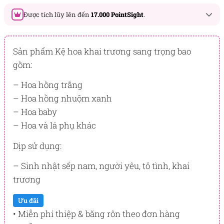
Được tích lũy lên đến
17.000 PointSight
.
Đây là số PointSight ước tính bạn sẽ được tích lũy khi mua
sản phẩm hôm nay, tương ứng với quyền lợi hạng
Sản phẩm Kệ hoa khai trương sang trọng bao
BẠCH KIM
gồm:
PointSight có giá trị dùng để trừ trực tiếp vào đơn hàng hoặc
– Hoa hồng trắng
đổi quà tặng ưu đãi tại Flowersight.
– Hoa hồng nhuộm xanh
Đăng nhập
hoặc
Đăng ký
ngay để kiểm tra mức tích lũy
– Hoa baby
chính xác nhất dành cho bạn.
– Hoa và lá phụ khác
Dịp sử dụng:
– Sinh nhật sếp nam, người yêu, tỏ tình, khai
trương
Ưu đãi
• Miễn phí thiệp & băng rôn theo đơn hàng