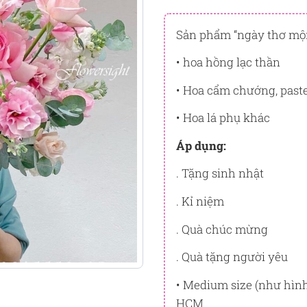
Đây là số PointSight ước tín
tương ứng với quyền lợi hạn
Sản phẩm “ngày thơ mộ
PointSight có giá trị dùng để 
• hoa hồng lạc thần
Flowersight.
• Hoa cẩm chướng, paste
Đăng nhập
hoặc
Đăng ký
nga
bạn.
• Hoa lá phụ khác
Áp dụng:
. Tặng sinh nhật
. Kỉ niệm
. Quà chúc mừng
. Quà tặng người yêu
• Medium size (như hìn
HCM