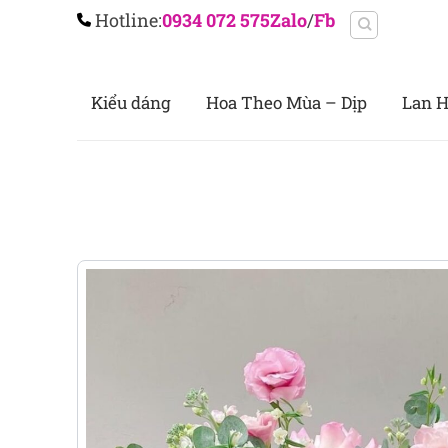
Chuyển
Hotline:
0934 072 575
Zalo
/
Fb
đến
nội
dung
Kiểu dáng
Hoa Theo Mùa – Dịp
Lan H