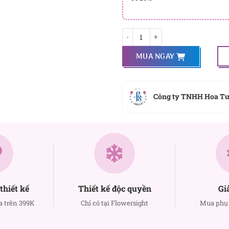
Ngày thơ mộng số lượng
MUA NGAY
Công ty TNHH Hoa T
thiết kế
Thiết kế độc quyền
Gi
a trên 399K
Chỉ có tại Flowersight
Mua phụ 