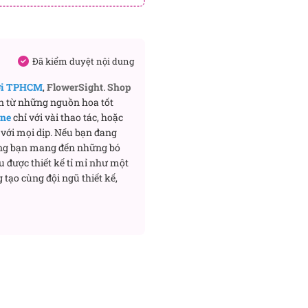
Đã kiểm duyệt nội dung
ơi TPHCM
,
FlowerSight
.
Shop
n từ những nguồn hoa tốt
ine
chỉ với vài thao tác, hoặc
với mọi dịp. Nếu bạn đang
ng bạn mang đến những bó
u được thiết kế tỉ mỉ như một
 tạo cùng đội ngũ thiết kế,
hi được kết hợp cùng