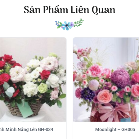
Sản Phẩm Liên Quan
 nên hài hòa, gợi cảm giác an yên và thư thái cho người ngắ
nhưng lại có chiều sâu, dễ dàng chạm đến trái tim của bất 
 thích phong cách nhẹ nhàng, tinh tế và không phô trương.
uà lý tưởng cho nhiều dịp ý nghĩa
 rất ý nghĩa, không chỉ dành cho các dịp lễ tình nhân hay s
là ngày kỷ niệm, lễ tốt nghiệp hay đơn giản chỉ là một lời 
thành.
và màu sắc trang nhã, Ngày thơ mộng dễ dàng hòa hợp tron
o người thân, bạn bè hay đồng nghiệp như một cách sẻ chia
 nhật người yêu
i qua từng cánh hoa
 thủ công với sự chăm chút trong từng chi tiết nhỏ. Hoa đư
nh Minh Nắng Lên GH-034
Moonlight – GH005
tay người nhận, mang đến cảm giác được trân trọng.