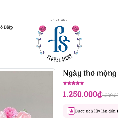
ồ Điệp
Ngày thơ mộng
5.00
9
trên 5
1.250.000
₫
dựa trên
1.300.0
đánh giá
Được tích lũy lên đến