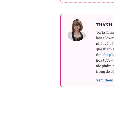
THANH 
Tôi là
Tha
hoa
Flower
nhất và bả
ghé thăm
tìm
shop h
hoa tươi –
tác phẩm n
trong đó có
Xem thêm 
Sự phối hợp màu sắc t
Cẩm chướng tượng trưng 