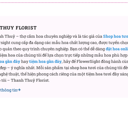
THUY FLORIST
nh Thuỷ
– thợ cắm hoa chuyên nghiệp và là tác giả của
Shop hoa tư
sight cung cấp đa dạng các mẫu hoa chất lượng cao, được tuyển chọ
o quản theo quy trình chuyên nghiệp. Bạn có thể dễ dàng
đặt hoa onl
tiệm hoa
của chúng tôi để lựa chọn trực tiếp những mẫu hoa phù hợp 
oa gần đây
hay
tiệm hoa gần đây
, hãy để
FlowerSight
đồng hành cù
 đẹp – ý nghĩa nhất. Mỗi sản phẩm tại
shop hoa tươi
của chúng tôi đề
ghệ thuật, thể hiện phong cách riêng của một
tiệm hoa tươi
đầy sáng
 tôi –
Thanh Thuỷ Florist
.
thông tin
Giỏ hoa hồng Ngày thơ mộng
ạo nên cảm xúc dịu êm
cho tình yêu trong sáng và lòng ngưỡng mộ chân thành. K