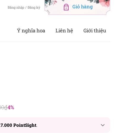
Đăng nhập / Đăng ký
0
Ý nghĩa hoa
Liên hệ
Giới thiệu
00
₫
4%
17.000 PointSight
.