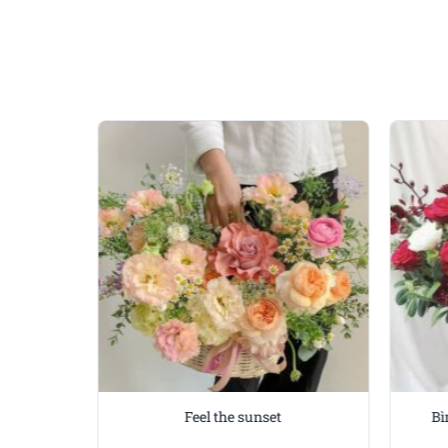
hồng pastel, tổng thể trở
Màu sắc không quá rực rỡ 
phù hợp cho những ai yêu
Ngày thơ mộng – món q
Tặng giỏ hoa tươi là việc
kiện quan trọng khác. Dù 
truyền tải cảm xúc chân 
Với thiết kế thanh lịch 
nhau. Bạn có thể tặng ch
Xem thêm:
Hoa tặng sinh
Thông điệp dịu dàng gử
Mỗi giỏ hoa đều được cắm
Feel the sunset
Bì
bảo sự hoàn hảo khi đến 