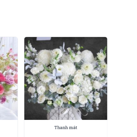
m nhìn.
kỳ ai. Đây là lựa chọn
inh nhật mà trong các sự
chúc, giỏ hoa này vẫn
g nhiều không gian khác
 yêu thương.
ợc chọn lọc tươi mới, đảm
Thanh mát