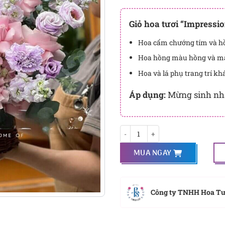
Đây là số PointSight ước tín
tương ứng với quyền lợi hạn
Giỏ hoa tươi “Impressio
PointSight có giá trị dùng để 
Hoa cẩm chướng tím và h
Flowersight.
Hoa hồng màu hồng và m
Đăng nhập
hoặc
Đăng ký
nga
Hoa và lá phụ trang trí kh
bạn.
Áp dụng:
Mừng sinh nhậ
Impression số lượng
MUA NGAY
Công ty TNHH Hoa T