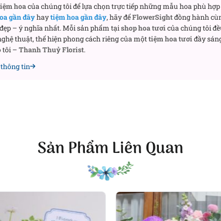
tiệm hoa
của chúng tôi để lựa chọn trực tiếp những mẫu hoa phù hợp 
oa gần đây
hay
tiệm hoa gần đây
, hãy để
FlowerSight
đồng hành cù
 đẹp – ý nghĩa nhất. Mỗi sản phẩm tại
shop hoa tươi
của chúng tôi đề
ghệ thuật, thể hiện phong cách riêng của một
tiệm hoa tươi
đầy sáng
 tôi –
Thanh Thuỷ Florist
.
thông tin
Sản Phẩm Liên Quan
Giỏ hoa tươi Impression giá rẻ
 nhật người yêu
a chúc mừng sinh nhật sếp