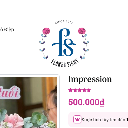
ồ Điệp
Impression
5.00
10
trên 5
500.000
₫
dựa trên
đánh giá
Được tích lũy lên đến