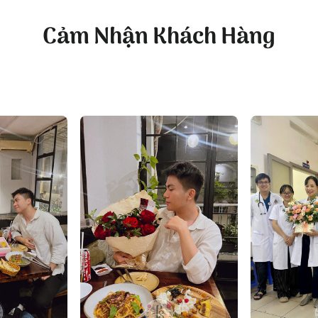
 FlowerSight được lựa chọn kỹ lưỡng từ các loài hoa tươi 
sử dụng. Bạn có thể đặt mua giỏ hoa tươi tại FlowerSight vớ
Cảm Nhận Khách Hàng
lợi.
FlowerSight còn cung cấp nhiều mẫu hoa tươi chúc mừng si
n dễ dàng chọn lựa món quà ý nghĩa và phù hợp.
 Flowersight!