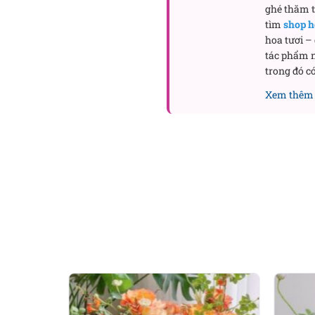
ghé thăm
tìm
shop h
hoa tươi –
tác phẩm n
trong đó có
Xem thêm 
Gợi ý thêm:
Hoa tặng sinh
Lý do nên chọn ho