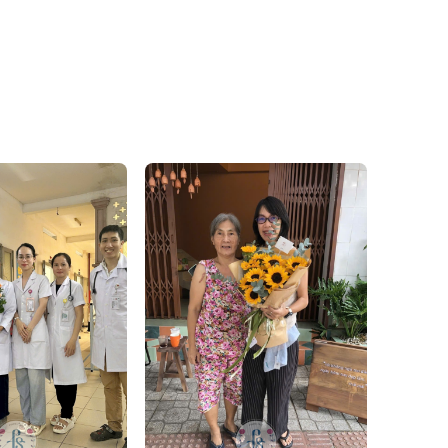
mới, đảm bảo độ tươi và
i các dịch vụ giao hoa tận
nh nhật sếp và những dịp