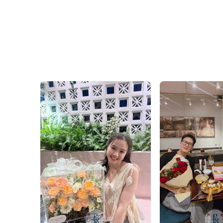
Các sản phẩm hoa tươi của
đẹp trong suốt quá trình 
nơi, nhanh chóng và tiện 
Ngoài giỏ hoa tặng sếp, 
quan trọng khác, giúp bạ
Xem thêm các
giỏ hoa
tại