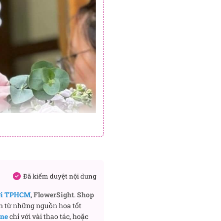
Đã kiểm duyệt nội dung
ơi TPHCM
,
FlowerSight
.
Shop
n từ những nguồn hoa tốt
ine
chỉ với vài thao tác, hoặc