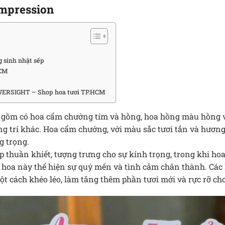
mpression
 sinh nhật sếp
HCM
ERSIGHT – Shop hoa tươi TP.HCM
” gồm có hoa cẩm chướng tím và hồng, hoa hồng màu hồng 
rang trí khác. Hoa cẩm chướng, với màu sắc tươi tắn và hư
g trọng.
ẹp thuần khiết, tượng trưng cho sự kính trọng, trong khi 
i hoa này thể hiện sự quý mến và tình cảm chân thành. Các 
t cách khéo léo, làm tăng thêm phần tươi mới và rực rỡ cho