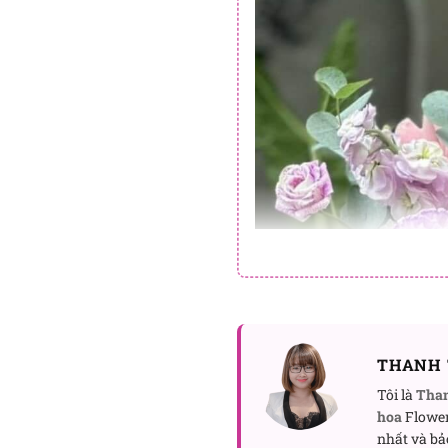
THANH 
Tôi là
Tha
hoa
Flower
nhất và bả