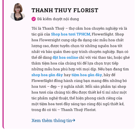
THANH THUY FLORIST
Đã kiểm duyệt nội dung
Tôi là
Thanh Thuỷ
– thợ cắm hoa chuyên nghiệp và là
Tình Yêu Bất Tử
tác giả của
Shop hoa tươi TPHCM
,
FlowerSight
.
Shop
hoa
Flowersight cung cấp đa dạng các mẫu hoa chất
lượng cao, được tuyển chọn từ những nguồn hoa tốt
Hoa được sắp xếp tỉ mỉ, phối hợp cùng một ít lá phụ
nhất và bảo quản theo quy trình chuyên nghiệp. Bạn có
màu xanh lục nhạt, giúp làm nổi bật màu hoa chính
thể dễ dàng
đặt hoa online
chỉ với vài thao tác, hoặc ghé
thăm
tiệm hoa
của chúng tôi để lựa chọn trực tiếp
mà không gây rối mắt. Tổng thể bó hoa mang lại
những mẫu hoa phù hợp với mọi dịp. Nếu bạn đang tìm
cảm giác vừa sang trọng vừa nhẹ nhàng, đủ để thể
shop hoa gần đây
hay
tiệm hoa gần đây
, hãy để
hiện một tình cảm sâu sắc mà không cần lời giải
FlowerSight
đồng hành cùng bạn mang đến những bó
hoa tươi – đẹp – ý nghĩa nhất. Mỗi sản phẩm tại
shop
thích dài dòng.
hoa tươi
của chúng tôi đều được thiết kế tỉ mỉ như một
tác phẩm nghệ thuật, thể hiện phong cách riêng của
Từng chi tiết trong bó hoa đều được chăm chút cẩn
một
tiệm hoa tươi
đầy sáng tạo cùng đội ngũ thiết kế,
thận, từ chất liệu giấy gói cao cấp đến kiểu thắt nơ
trong đó có tôi –
Thanh Thuỷ Florist
.
đơn giản nhưng tinh tế. Đây là bó hoa dành cho
Xem thêm thông tin
những ai tin vào một tình yêu vượt thời gian.