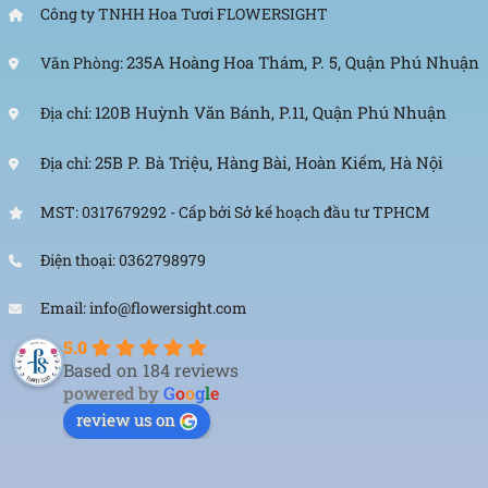
Công ty TNHH Hoa Tươi FLOWERSIGHT
Email: info@flowersight.com
235A Hoàng Hoa Thám, P. 5, Quận Phú Nhuận
Văn Phòng:
Website: https://flowersight.com/
120B Huỳnh Văn Bánh, P.11, Quận Phú Nhuận
Địa chỉ:
Đánh giá product này
25B P. Bà Triệu, Hàng Bài, Hoàn Kiếm, Hà Nội
Địa chỉ:
MST: 0317679292 - Cấp bởi Sở kế hoạch đầu tư TPHCM
Điện thoại: 0362798979
Email: info@flowersight.com
5.0
Based on 184 reviews
powered by
G
o
o
g
l
e
review us on