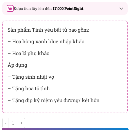
Được tích lũy lên đến
17.000 PointSight
.
Đây là số PointSight ước tính bạn sẽ được tích lũy khi mua
sản phẩm hôm nay, tương ứng với quyền lợi hạng
Sản phẩm Tình yêu bất tử bao gồm:
BẠCH KIM
– Hoa hồng xanh blue nhập khẩu
PointSight có giá trị dùng để trừ trực tiếp vào đơn hàng hoặc
đổi quà tặng ưu đãi tại Flowersight.
– Hoa lá phụ khác
Đăng nhập
hoặc
Đăng ký
ngay để kiểm tra mức tích lũy
Áp dụng
chính xác nhất dành cho bạn.
– Tặng sinh nhật vợ
– Tặng hoa tỏ tình
– Tặng dịp kỷ niệm yêu đương/ kết hôn
Tình Yêu Bất Tử số lượng