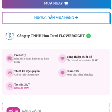
MUA NGAY
HƯỚNG DẪN MUA HÀNG
Công ty TNHH Hoa Tươi FLOWERSIGHT
Freeship
Tặng thiệp thiết kế
Bán kính 5 Km hoặc mua kèm
Cho hóa đơn hoa trên 399K
bình
Thiết kế độc quyền
Giảm 10%
Chỉ có tại Flowersight
Mua phụ kiện kèm hoa
Tư vấn 24/7
093 407 2575
MÔ TẢ
ĐÁNH GIÁ (6)