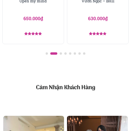
Open my mind
Vườn Ngọc – BH11
Đây là lựa chọn hoàn hảo để thể hiện tình cảm
trong các dịp quan trọng như kỷ niệm yêu nhau,
650.000
₫
630.000
₫
cầu hôn hay đơn giản chỉ là một ngày bạn muốn
nhắc người ấy rằng trái tim mình vẫn chưa bao giờ
thay đổi.
Được xếp
Được xếp
hạng
5.00
hạng
5.00
5 sao
5 sao
Xem các mẫu hoa liên quan:
Hoa 8 3
Hoa 20 10
Hoa Valentine
Cảm Nhận Khách Hàng