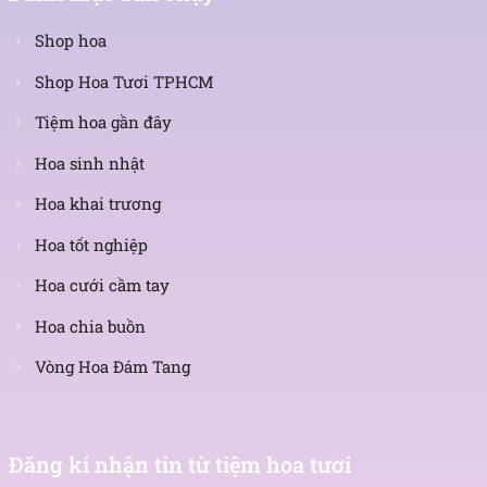
Shop hoa
Shop Hoa Tươi TPHCM
Tiệm hoa gần đây
Hoa sinh nhật
Hoa khai trương
Hoa tốt nghiệp
Hoa cưới cầm tay
Hoa chia buồn
Vòng Hoa Đám Tang
Nhận
tin
Đăng kí nhận tin từ tiệm hoa tươi
mới