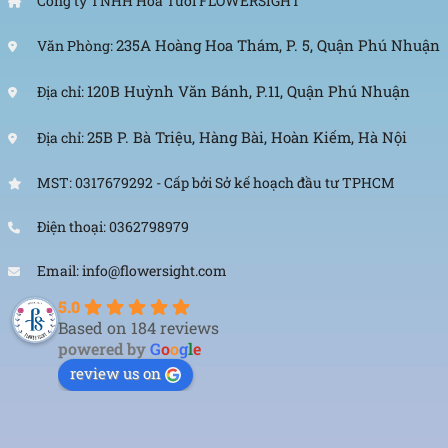
Công ty TNHH Hoa Tươi FLOWERSIGHT
235A Hoàng Hoa Thám, P. 5, Quận Phú Nhuận
Văn Phòng:
120B Huỳnh Văn Bánh, P.11, Quận Phú Nhuận
Địa chỉ:
25B P. Bà Triệu, Hàng Bài, Hoàn Kiếm, Hà Nội
Địa chỉ:
MST: 0317679292 - Cấp bởi Sở kế hoạch đầu tư TPHCM
Điện thoại: 0362798979
Email: info@flowersight.com
5.0
Based on 184 reviews
powered by
G
o
o
g
l
e
review us on