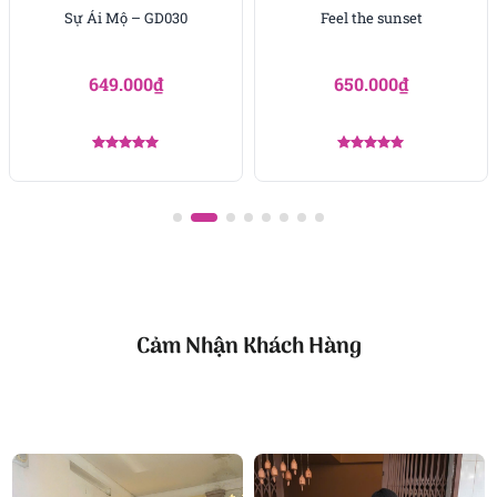
Sự Ái Mộ – GD030
Feel the sunset
649.000
₫
650.000
₫
Được xếp
Được xếp
hạng
5.00
hạng
5.00
5 sao
5 sao
Cảm Nhận Khách Hàng