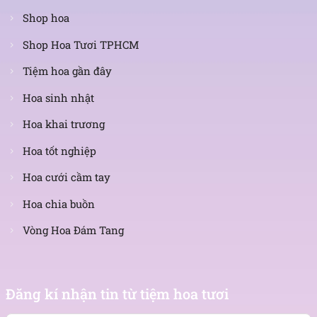
Shop hoa
Shop Hoa Tươi TPHCM
Tiệm hoa gần đây
Hoa sinh nhật
Hoa khai trương
Hoa tốt nghiệp
Hoa cưới cầm tay
Hoa chia buồn
Vòng Hoa Đám Tang
Nhận
tin
Đăng kí nhận tin từ tiệm hoa tươi
mới