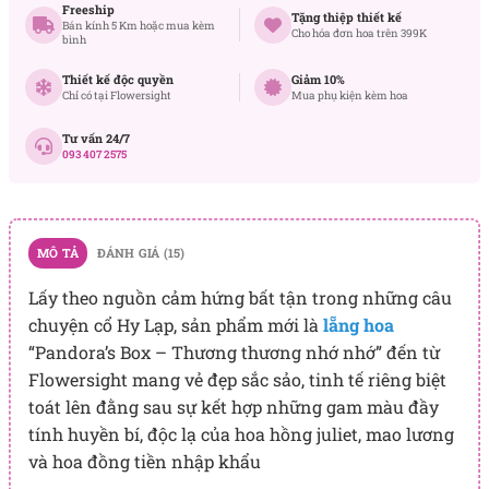
Freeship
Tặng thiệp thiết kế
Bán kính 5 Km hoặc mua kèm
Cho hóa đơn hoa trên 399K
bình
Thiết kế độc quyền
Giảm 10%
Chỉ có tại Flowersight
Mua phụ kiện kèm hoa
Tư vấn 24/7
093 407 2575
MÔ TẢ
ĐÁNH GIÁ (15)
Lấy theo nguồn cảm hứng bất tận trong những câu
chuyện cổ Hy Lạp, sản phẩm mới là
lẵng hoa
“Pandora’s Box – Thương thương nhớ nhớ” đến từ
Flowersight mang vẻ đẹp sắc sảo, tinh tế riêng biệt
toát lên đằng sau sự kết hợp những gam màu đầy
tính huyền bí, độc lạ của hoa hồng juliet, mao lương
và hoa đồng tiền nhập khẩu