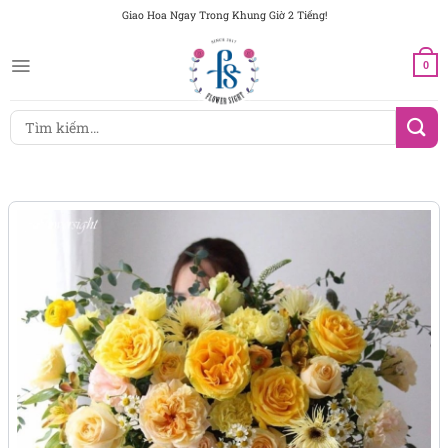
Chuyển
Giao Hoa Ngay Trong Khung Giờ 2 Tiếng!
đến
nội
0
dung
Tìm
kiếm: