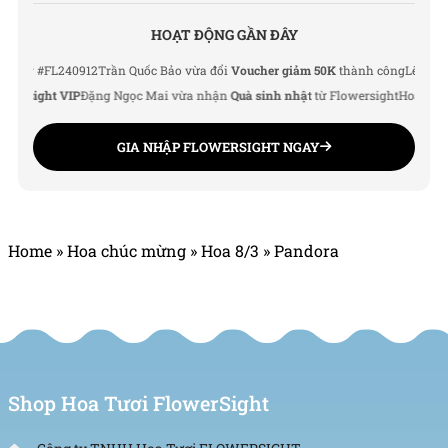
HOẠT ĐỘNG GẦN ĐÂY
 #FL240912
Trần Quốc Bảo vừa đổi
Voucher giảm 50K
thành công
Lê Thu Hà v
sight VIP
Đặng Ngọc Mai vừa nhận
Quà sinh nhật
từ Flowersight
Hoàng Đức 
GIA NHẬP FLOWERSIGHT NGAY
Home
»
Hoa chúc mừng
»
Hoa 8/3
»
Pandora
Shop Hoa Tươi FlowerSight