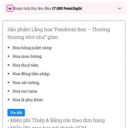
Được tích lũy lên đến
17.000 PointSight
.
Đây là số PointSight ước tính bạn sẽ được tích lũy khi mua
sản phẩm hôm nay, tương ứng với quyền lợi hạng
Sản phẩm Lẵng hoa “Pandora’s Box – Thương
BẠCH KIM
thương nhớ nhớ” gồm:
PointSight có giá trị dùng để trừ trực tiếp vào đơn hàng hoặc
Hoa hồng juliet vàng
đổi quà tặng ưu đãi tại Flowersight.
Hoa mao lương,
Đăng nhập
hoặc
Đăng ký
ngay để kiểm tra mức tích lũy
Hoa thuỷ tiên,
chính xác nhất dành cho bạn.
Hoa đồng tiền nhập,
Hoa cát tường,
Hoa cúc tana
Hoa lá phụ khác
Ưu đãi
• Miễn phí Thiệp & Băng rôn theo đơn hàng
• Miễn Phí giao hoa nội thành HCM