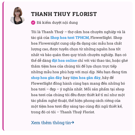
THANH THUY FLORIST
Đã kiểm duyệt nội dung
Tôi là
Thanh Thuỷ
– thợ cắm hoa chuyên nghiệp và là
tác giả của
Shop hoa tươi TPHCM
,
FlowerSight
.
Shop
hoa
Flowersight cung cấp đa dạng các mẫu hoa chất
lượng cao, được tuyển chọn từ những nguồn hoa tốt
nhất và bảo quản theo quy trình chuyên nghiệp. Bạn có
thể dễ dàng
đặt hoa online
chỉ với vài thao tác, hoặc ghé
thăm
tiệm hoa
của chúng tôi để lựa chọn trực tiếp
những mẫu hoa phù hợp với mọi dịp. Nếu bạn đang tìm
shop hoa gần đây
hay
tiệm hoa gần đây
, hãy để
FlowerSight
đồng hành cùng bạn mang đến những bó
hoa tươi – đẹp – ý nghĩa nhất. Mỗi sản phẩm tại
shop
hoa tươi
của chúng tôi đều được thiết kế tỉ mỉ như một
tác phẩm nghệ thuật, thể hiện phong cách riêng của
một
tiệm hoa tươi
đầy sáng tạo cùng đội ngũ thiết kế,
trong đó có tôi –
Thanh Thuỷ Florist
.
Xem thêm thông tin