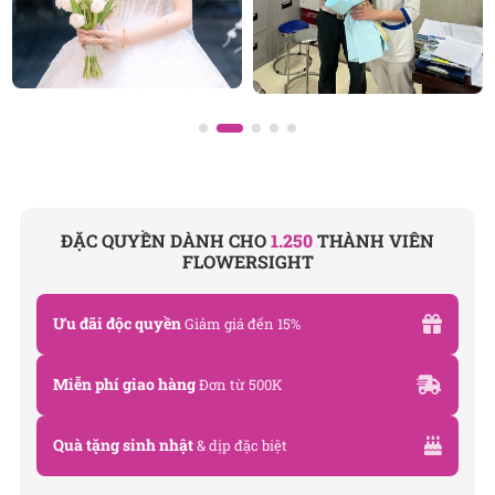
ĐẶC QUYỀN DÀNH CHO
1.250
THÀNH VIÊN
FLOWERSIGHT
Ưu đãi độc quyền
Giảm giá đến 15%
Miễn phí giao hàng
Đơn từ 500K
Quà tặng sinh nhật
& dịp đặc biệt