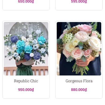
650.000
₫
595.000
₫
Republic Chic
Gorgeous Flora
950.000
₫
880.000
₫