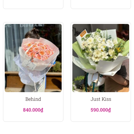
Behind
Just Kiss
840.000
₫
590.000
₫