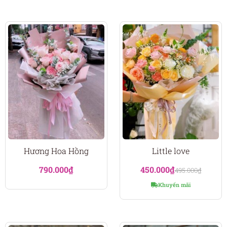
Hương Hoa Hồng
Little love
790.000
₫
450.000
₫
495.000
₫
Khuyến mãi