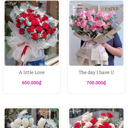
A little Love
The day I have U
650.000
₫
700.000
₫