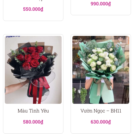
990.000
₫
550.000
₫
Màu Tình Yêu
Vườn Ngọc – BH11
580.000
₫
630.000
₫