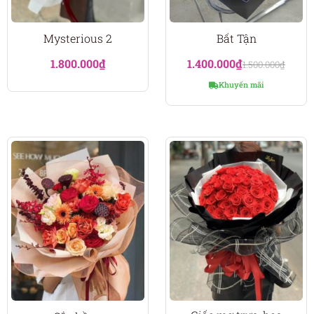
Mysterious 2
Bất Tận
1.800.000
₫
1.400.000
₫
1.500.000
₫
Khuyến mãi