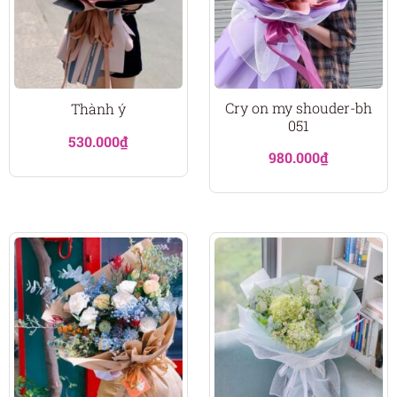
Cry on my shouder-bh
Thành ý
051
530.000
₫
980.000
₫