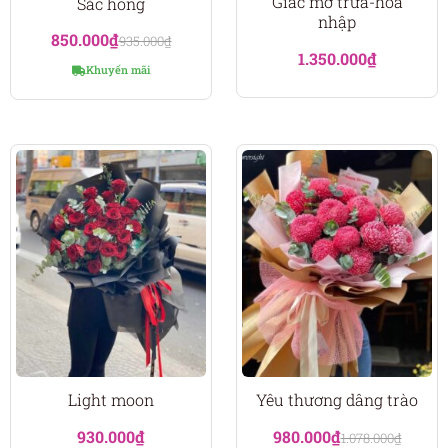
Giấc mơ trưa-hoa
Sắc hồng
nhập
850.000
₫
935.000
₫
1.350.000
₫
Khuyến mãi
Light moon
Yêu thương dâng trào
930.000
₫
980.000
₫
1.078.000
₫