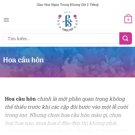
Chuyển
Giao Hoa Ngay Trong Khung Giờ 2 Tiếng!
đến
nội
0
dung
Tìm
kiếm:
Hoa cầu hôn
Hoa cầu hôn
chính
là một phần quan trọng không
thể thiếu trước khi các cặp đôi bước vào một lễ cưới
trong mơ. Nhưng chọn hoa cầu hôn màu gì, chọn
loại hoa nào, mua hoa ở đâu đẹp thì không phải
chàng trai nào cũng biết. Vậy thì hãy để FlowerSight