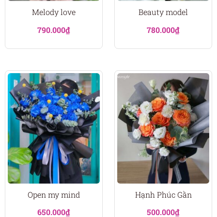
Melody love
Beauty model
790.000
₫
780.000
₫
Open my mind
Hạnh Phúc Gần
650.000
₫
500.000
₫