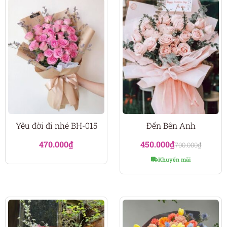
Yêu đời đi nhé BH-015
Đến Bên Anh
470.000
₫
450.000
₫
700.000
₫
Khuyến mãi