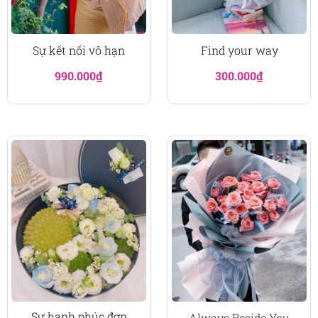
Sự kết nối vô hạn
Find your way
990.000
₫
300.000
₫
Sự hạnh phúc đơn
Always Beside You