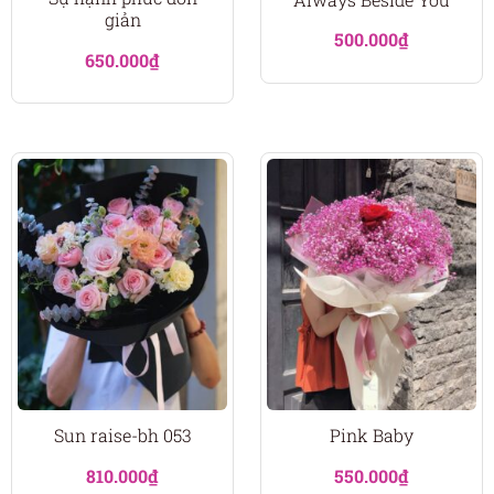
giản
500.000
₫
650.000
₫
Sun raise-bh 053
Pink Baby
810.000
₫
550.000
₫