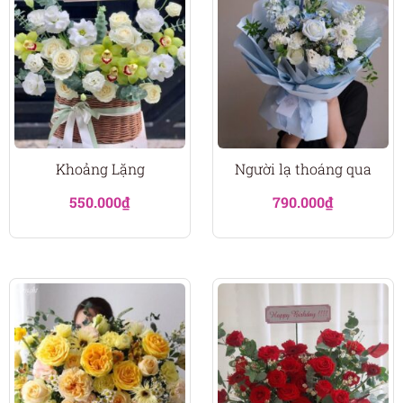
Khoảng Lặng
Người lạ thoáng qua
550.000
₫
790.000
₫