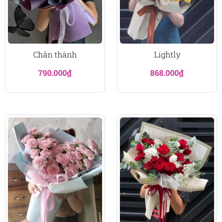
Chân thành
Lightly
790.000
₫
868.000
₫