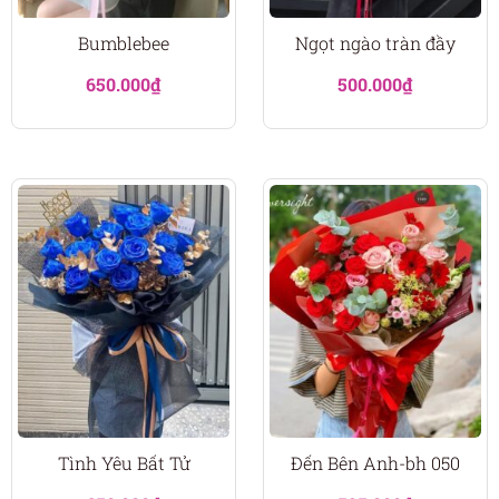
Bumblebee
Ngọt ngào tràn đầy
650.000
₫
500.000
₫
Tình Yêu Bất Tử
Đến Bên Anh-bh 050