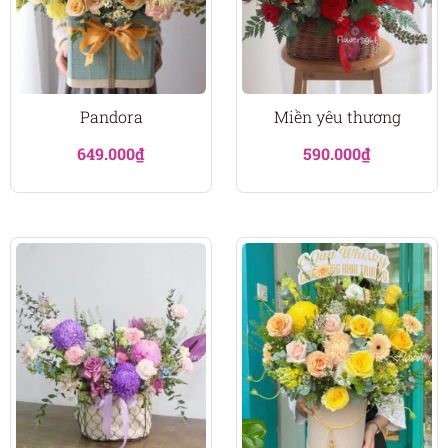
Pandora
Miền yêu thương
649.000
₫
590.000
₫