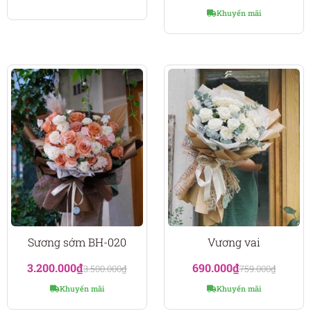
Khuyến mãi
Sương sớm BH-020
Vương vai
3.200.000
₫
690.000
₫
3.500.000
₫
759.000
₫
Khuyến mãi
Khuyến mãi