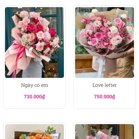
Ngày có em
Love letter
730.000
₫
750.000
₫