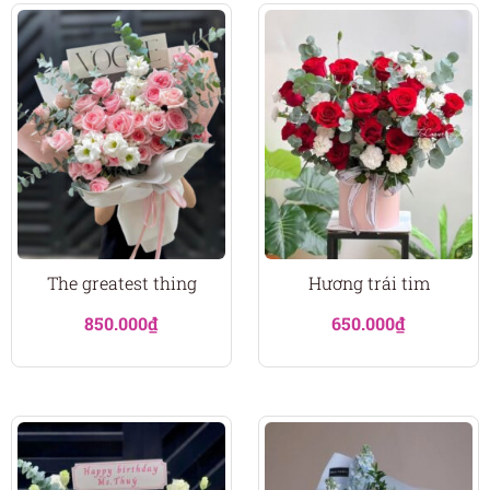
The greatest thing
Hương trái tim
850.000
₫
650.000
₫