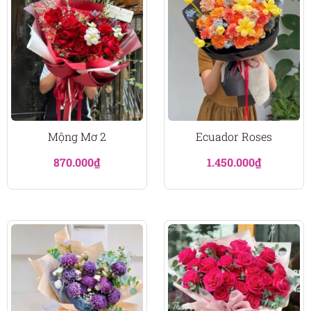
Mộng Mơ 2
Ecuador Roses
870.000
₫
1.450.000
₫