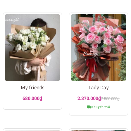
My friends
Lady Day
680.000
₫
2.370.000
₫
2.500.000
₫
Khuyến mãi