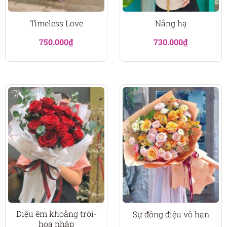
Timeless Love
Nắng hạ
750.000
₫
730.000
₫
Diệu êm khoảng trời-
Sự đồng điệu vô hạn
hoa nhập