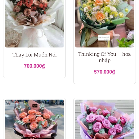
Thinking Of You – hoa
Thay Lời Muốn Nói
nhập
700.000
₫
570.000
₫