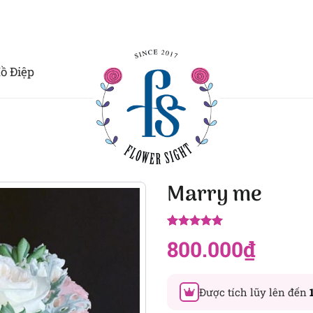
ồ Điệp
Marry me
5.00
14
trên 5
800.000
₫
dựa trên
đánh giá
Được tích lũy lên đến