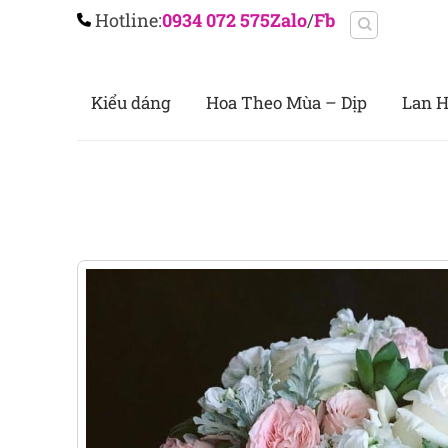
Chuyển
Hotline:
0934 072 575
Zalo
/
Fb
đến
nội
dung
Kiểu dáng
Hoa Theo Mùa – Dịp
Lan H