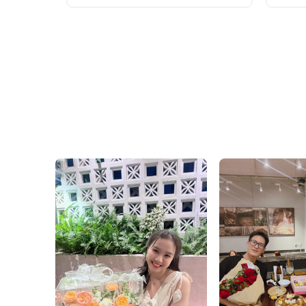
hoặc dáng A-line.
hạng
5.00
5 sao
Phong cách cưới hiện đại:
hiện đường nét mạnh mẽ.
Phong cách cưới lãng mạn:
cưới xòe, vải voan mỏng n
Phong cách mang xu hướng 
bật hoàn hảo với váy cưới h
Lựa chọn “Marry me” cho n
nhé. Đặt ngay hoa cưới c
Tham khảo thêm mẫu
ho