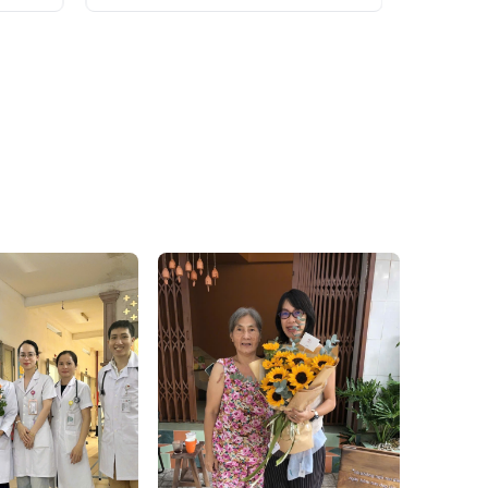
hạng
5.00
5 sao
ưới ngắn hoặc dáng ôm thể
 ngọt ngào, kết hợp với váy
à gần gũi với thiên nhiên nổi
 vinh tình yêu đôi lứa