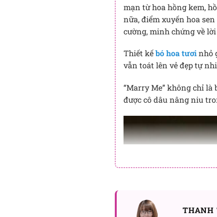
mạn từ hoa hồng kem, hồ
nữa, điểm xuyến hoa sen đ
cường, minh chứng về lời
Thiết kế
bó hoa tươi
nhỏ g
vẫn toát lên vẻ đẹp tự nhi
“Marry Me” không chỉ là 
được cô dâu nâng niu tr
THANH 