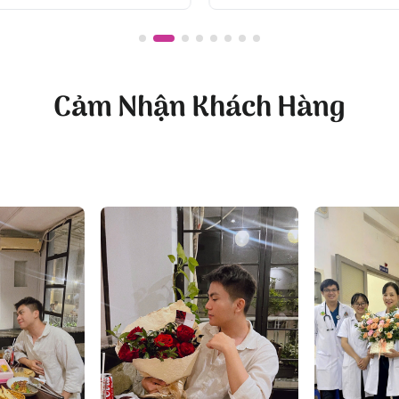
hạng
5.00
hạng
5.00
5 sao
5 sao
Sự đối lập đầy hài hòa giữa bó hoa cưới mảnh mai kết hợp với váy c
 Hoa cưới đơn giản đẹp
“Marry me” thể hiện nét đẹp dịu dàng, e ấp và
Cảm Nhận Khách Hàng
hẹ, nổi bật vẻ đẹp mơ mộng.
thiên nhiên, cây cối:
Bó hoa “Marry Me” với các loại hoa mềm mại v
ai dây, boho.
gày trọng đại của cô dâu và chú rể là cách tuyệt vời để tôn
ầm tay Marry me tại Flowersight để nhận ưu đãi độc quyền!
a cưới cầm tay
tại đây: