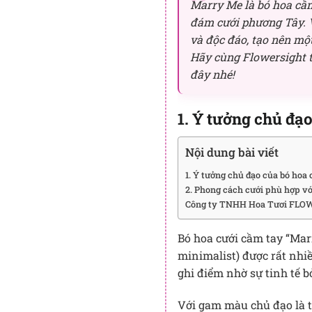
Marry Me là bó hoa cầ
đám cưới phương Tây. Vớ
và độc đáo, tạo nên mộ
Hãy cùng Flowersight t
đây nhé!
1. Ý tưởng chủ đạ
Nội dung bài viết
1. Ý tưởng chủ đạo của bó hoa
2. Phong cách cưới phù hợp v
Công ty TNHH Hoa Tươi FLOW
Bó hoa cưới cầm tay “Marr
minimalist) được rất nhiề
ghi điểm nhờ sự tinh tế b
Với gam màu chủ đạo là t