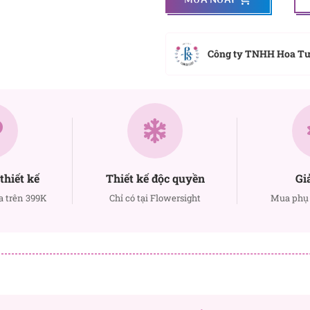
Công ty TNHH Hoa T
thiết kế
Thiết kế độc quyền
Gi
a trên 399K
Chỉ có tại Flowersight
Mua phụ 