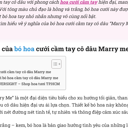
m tay cô dâu với phong cách
hoa cưới cầm tay
hiện đại, man
i tông màu chủ đạo là hồng và trắng, bó hoa cưới này được 
t bó hoa tay nhỏ nhắn nhưng vô cùng nổi bật.
ìm hiểu về ý nghĩa của bó hoa cưới cầm tay cô dâu “Marry Me
o của
bó hoa
cưới cầm tay cô dâu Marry m
 cưới cầm tay cô dâu Marry me
ới bó hoa cầm tay cô dâu Marry me
ERSIGHT – Shop hoa tươi TP.HCM
y Me” là một đại diện tiêu biểu cho xu hướng tối giản, thanh
u cô dâu hiện đại ưu ái lựa chọn. Thiết kế bó hoa này khôn
ởi nét đường nét tinh tế, tự nhiên và thông điệp cảm xúc sâu
rắng – kem, bó hoa là bản giao hưởng tình yêu của những l