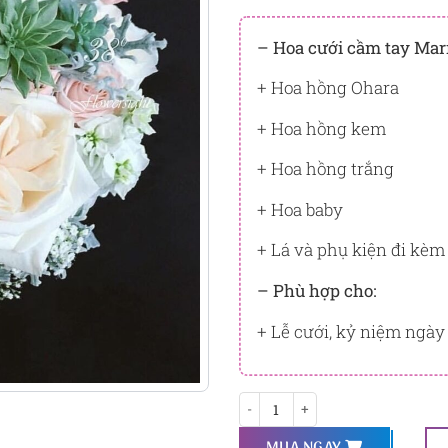
Đây là số PointSight ước tín
tương ứng với quyền lợi hạn
– Hoa cưới cầm tay Mar
PointSight có giá trị dùng để 
+ Hoa hồng Ohara
Flowersight.
+ Hoa hồng kem
Đăng nhập
hoặc
Đăng ký
nga
bạn.
+ Hoa hồng trắng
+ Hoa baby
+ Lá và phụ kiện đi kèm
– Phù hợp cho:
+ Lễ cưới, kỷ niệm ngày
Marry me số lượng
MUA NGAY