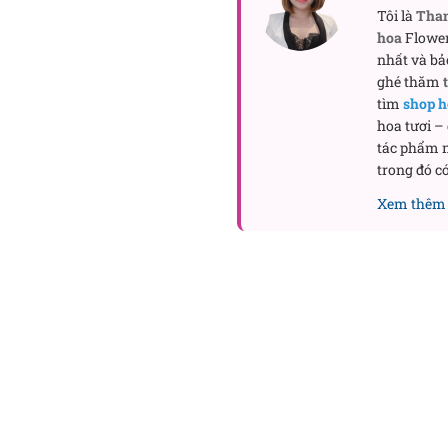
Tôi là
Tha
hoa
Flower
nhất và bả
ghé thăm
tìm
shop h
hoa tươi –
tác phẩm n
trong đó có
Xem thêm 