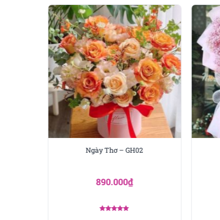
Xem thêm các mẫu hoa đẹp
Bó hoa hướng dương
Ngày Thơ – GH02
Bó hoa tulip
Bó hoa hồng
890.000
₫
2. Phong cách cướ
Phong cách Elegant Minim
Được xếp