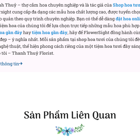
nh Thuỷ
– thợ cắm hoa chuyên nghiệp và là tác giả của
Shop hoa tư
sight cung cấp đa dạng các mẫu hoa chất lượng cao, được tuyển chọ
o quản theo quy trình chuyên nghiệp. Bạn có thể dễ dàng
đặt hoa onl
tiệm hoa
của chúng tôi để lựa chọn trực tiếp những mẫu hoa phù hợp 
oa gần đây
hay
tiệm hoa gần đây
, hãy để
FlowerSight
đồng hành cù
 đẹp – ý nghĩa nhất. Mỗi sản phẩm tại
shop hoa tươi
của chúng tôi đề
ghệ thuật, thể hiện phong cách riêng của một
tiệm hoa tươi
đầy sáng
 tôi –
Thanh Thuỷ Florist
.
thông tin
Sản Phẩm Liên Quan