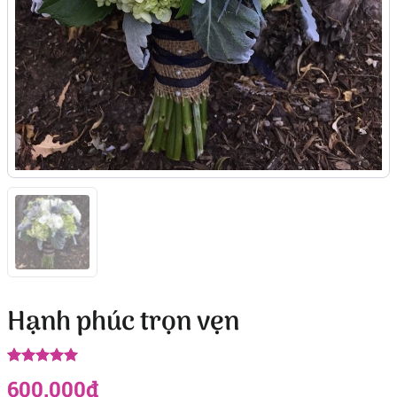
Hạnh phúc trọn vẹn
5.00
9
trên 5
600.000
₫
dựa trên