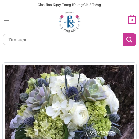
Chuyển
Giao Hoa Ngay Trong Khung Giờ 2 Tiếng!
đến
nội
0
dung
Tìm
kiếm: