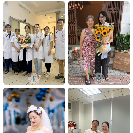
Tham khảo thêm các bó
hoa cưới đẹp
cầm tay thanh
lịch tại đây: