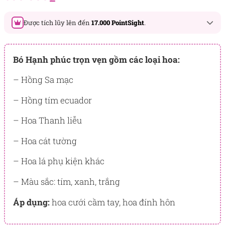
đánh giá
Được tích lũy lên đến
17.000 PointSight
.
Đây là số PointSight ước tính bạn sẽ được tích lũy khi mua
sản phẩm hôm nay, tương ứng với quyền lợi hạng
Bó Hạnh phúc trọn vẹn gồm các loại hoa:
BẠCH KIM
– Hồng Sa mạc
PointSight có giá trị dùng để trừ trực tiếp vào đơn hàng hoặc
đổi quà tặng ưu đãi tại Flowersight.
– Hồng tím ecuador
Đăng nhập
hoặc
Đăng ký
ngay để kiểm tra mức tích lũy
– Hoa Thanh liễu
chính xác nhất dành cho bạn.
– Hoa cát tường
– Hoa lá phụ kiện khác
– Màu sắc: tím, xanh, trắng
Áp dụng:
hoa cưới cầm tay, hoa đính hôn