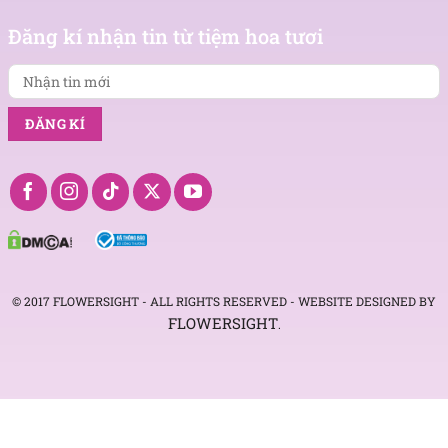
Nhận
tin
Đăng kí nhận tin từ tiệm hoa tươi
mới
© 2017 FLOWERSIGHT - ALL RIGHTS RESERVED - WEBSITE DESIGNED BY
FLOWERSIGHT
.