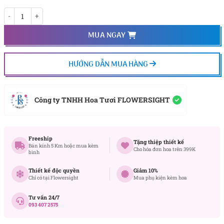
Hạnh phúc trọn vẹn số lượng
MUA NGAY
HƯỚNG DẪN MUA HÀNG
Công ty TNHH Hoa Tươi FLOWERSIGHT
Freeship
Tặng thiệp thiết kế
Bán kính 5 Km hoặc mua kèm
Cho hóa đơn hoa trên 399K
bình
Thiết kế độc quyền
Giảm 10%
Chỉ có tại Flowersight
Mua phụ kiện kèm hoa
Tư vấn 24/7
093 407 2575