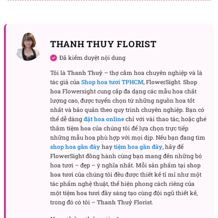
THANH THUY FLORIST
Đã kiểm duyệt nội dung
Tôi là
Thanh Thuỷ
– thợ cắm hoa chuyên nghiệp và là
tác giả của
Shop hoa tươi TPHCM
,
FlowerSight
.
Shop
hoa
Flowersight cung cấp đa dạng các mẫu hoa chất
lượng cao, được tuyển chọn từ những nguồn hoa tốt
nhất và bảo quản theo quy trình chuyên nghiệp. Bạn có
thể dễ dàng
đặt hoa online
chỉ với vài thao tác, hoặc ghé
thăm
tiệm hoa
của chúng tôi để lựa chọn trực tiếp
những mẫu hoa phù hợp với mọi dịp. Nếu bạn đang tìm
shop hoa gần đây
hay
tiệm hoa gần đây
, hãy để
FlowerSight
đồng hành cùng bạn mang đến những bó
hoa tươi – đẹp – ý nghĩa nhất. Mỗi sản phẩm tại
shop
hoa tươi
của chúng tôi đều được thiết kế tỉ mỉ như một
tác phẩm nghệ thuật, thể hiện phong cách riêng của
một
tiệm hoa tươi
đầy sáng tạo cùng đội ngũ thiết kế,
trong đó có tôi –
Thanh Thuỷ Florist
.
Hoa cưới cầm tay Hạnh phúc trọn vẹn