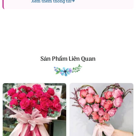
Xem thêm thông tin
Xem thêm các mẫu hoa đẹp, sang trọng trong ngày
cưới được yêu thích nhất:
Bó hoa hướng dương
Bó hoa tulip
Bó hoa hồng
Sản Phẩm Liên Quan
Ý nghĩa khi tặng món quà này
Hạnh phúc trọn vẹn là biểu tượng cho một tình yêu
trưởng thành, sâu sắc và bền vững. Mỗi bông hoa
trong bó đều mang theo một lớp nghĩa, từ lời chúc
cho một khởi đầu bình yên đến mong ước về một
tương lai hạnh phúc.
Sắc tím thể hiện sự thủy chung, tình yêu lâu dài và
lòng tin vững bền giữa hai người. Sắc trắng tượng
trưng cho sự thuần khiết và sự chân thành trong