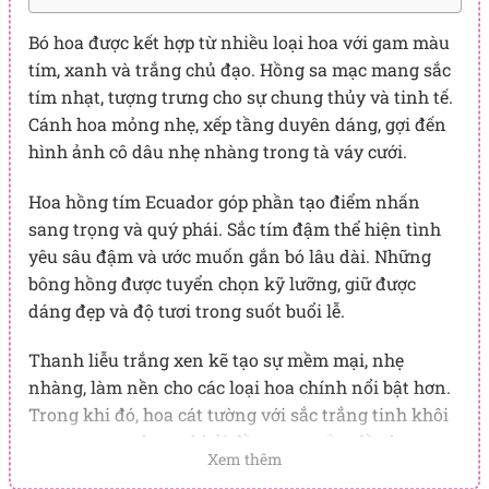
Bó hoa được kết hợp từ nhiều loại hoa với gam màu
tím, xanh và trắng chủ đạo. Hồng sa mạc mang sắc
tím nhạt, tượng trưng cho sự chung thủy và tinh tế.
Cánh hoa mỏng nhẹ, xếp tầng duyên dáng, gợi đến
hình ảnh cô dâu nhẹ nhàng trong tà váy cưới.
Hoa hồng tím Ecuador góp phần tạo điểm nhấn
sang trọng và quý phái. Sắc tím đậm thể hiện tình
yêu sâu đậm và ước muốn gắn bó lâu dài. Những
bông hồng được tuyển chọn kỹ lưỡng, giữ được
dáng đẹp và độ tươi trong suốt buổi lễ.
Thanh liễu trắng xen kẽ tạo sự mềm mại, nhẹ
nhàng, làm nền cho các loại hoa chính nổi bật hơn.
Trong khi đó, hoa cát tường với sắc trắng tinh khôi
tượng trưng cho sự khởi đầu may mắn, đầy hy vọng
Xem thêm
trong cuộc sống lứa đôi.