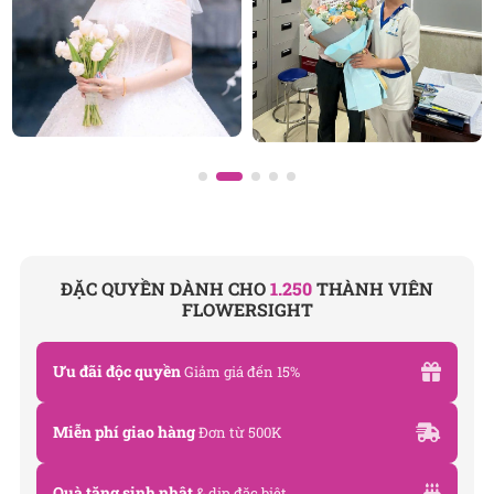
Hoa cưới cầm tay tiểu thư
Kết luận
Hạnh phúc trọn vẹn là bó hoa cưới cẩm tú cầu mang
thông điệp yêu thương sâu sắc và vẻ đẹp hài hòa,
góp phần hoàn thiện ngày vui lứa đôi. Hãy để
FlowerSight đồng hành cùng bạn trong hành trình
yêu thương ấy với những sắc hoa đầy ý nghĩa.
ĐẶC QUYỀN DÀNH CHO
1.250
THÀNH VIÊN
FLOWERSIGHT
Công ty TNHH Hoa Tươi FLOWERSIGHT –
Shop
hoa tươi TP.HCM
Ưu đãi độc quyền
Giảm giá đến 15%
FlowerSight là
shop hoa
chuyên cung cấp
hoa tươi
HCM
và toàn quốc với dịch vụ giao nhanh, đúng
Miễn phí giao hàng
Đơn từ 500K
hẹn. Mỗi sản phẩm là một tác phẩm nghệ thuật
được thiết kế bởi đội ngũ chuyên nghiệp, trong đó có
nhà thiết kế Thanh Thủy Florist.
Quà tặng sinh nhật
& dịp đặc biệt