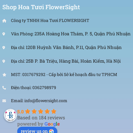
Shop Hoa Tươi FlowerSight
Công ty TNHH Hoa Tươi FLOWERSIGHT
235A Hoàng Hoa Thám, P. 5, Quận Phú Nhuận
Văn Phòng:
120B Huỳnh Văn Bánh, P.11, Quận Phú Nhuận
Địa chỉ:
25B P. Bà Triệu, Hàng Bài, Hoàn Kiếm, Hà Nội
Địa chỉ:
MST: 0317679292 - Cấp bởi Sở kế hoạch đầu tư TPHCM
Điện thoại: 0362798979
Email: info@flowersight.com
5.0
Based on 184 reviews
powered by
G
o
o
g
l
e
review us on