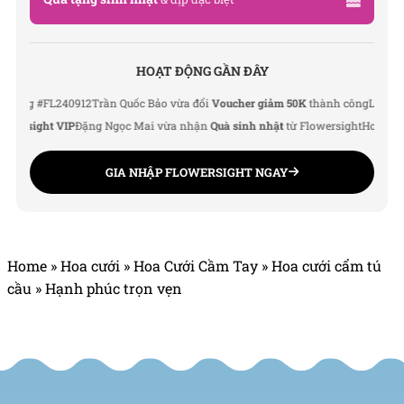
Chúng tôi mang đến đa dạng
mẫu hoa đẹp
:
hoa sinh
nhật
,
hoa khai trương
, hoa cưới đẹp, đặc biệt là các
HOẠT ĐỘNG GẦN ĐÂY
mẫu
bó hoa cưới
được chăm chút kỹ lưỡng.
g #FL240912
Trần Quốc Bảo vừa đổi
Voucher giảm 50K
thành công
Lê Thu Hà v
Văn Phòng: 235A Hoàng Hoa Thám, P.5, Quận Phú
rsight VIP
Đặng Ngọc Mai vừa nhận
Quà sinh nhật
từ Flowersight
Hoàng Đức 
Nhuận, TP.HCM
Địa chỉ: 120B Huỳnh Văn Bánh, P.11, Quận Phú Nhuận,
GIA NHẬP FLOWERSIGHT NGAY
TP.HCM
Hotline: 093 407 2575
E-mail: info@flowersight.com
Home
»
Hoa cưới
»
Hoa Cưới Cầm Tay
»
Hoa cưới cẩm tú
Website:
https://flowersight.com/
cầu
»
Hạnh phúc trọn vẹn
Đánh giá product này