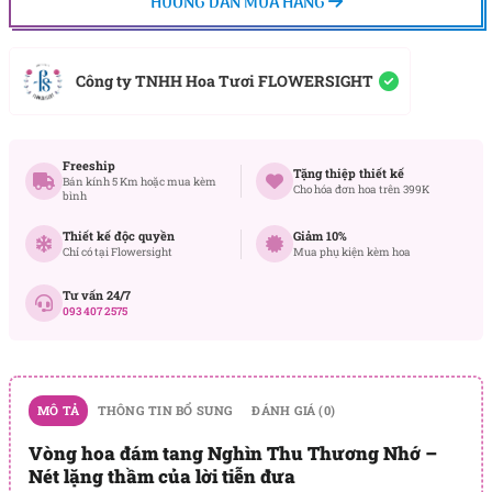
HƯỚNG DẪN MUA HÀNG
Công ty TNHH Hoa Tươi FLOWERSIGHT
Freeship
Tặng thiệp thiết kế
Bán kính 5 Km hoặc mua kèm
Cho hóa đơn hoa trên 399K
bình
Thiết kế độc quyền
Giảm 10%
Chỉ có tại Flowersight
Mua phụ kiện kèm hoa
Tư vấn 24/7
093 407 2575
MÔ TẢ
THÔNG TIN BỔ SUNG
ĐÁNH GIÁ (0)
Vòng hoa đám tang Nghìn Thu Thương Nhớ –
Nét lặng thầm của lời tiễn đưa