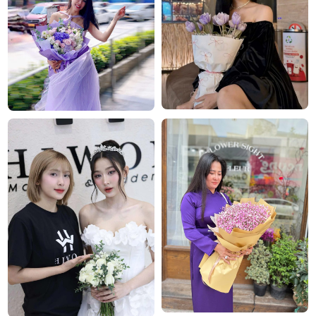
nhắn gửi dịu dàng: có những thương nhớ sẽ còn ở
lại, rất lâu, trong lòng người thân yêu.
Công ty TNHH Hoa Tươi FLOWERSIGHT –
Shop
hoa tươi
TP.HCM
FlowerSight là shop hoa chuyên cung cấp
hoa tươi
Sài Gòn
và toàn quốc với dịch vụ giao nhanh, đúng
hẹn. Mỗi sản phẩm là một tác phẩm nghệ thuật
được thiết kế bởi đội ngũ chuyên nghiệp, trong đó có
nhà thiết kế Thanh Thủy Florist.
Chúng tôi tự hào mang đến bộ sưu tập hoa tươi
phong phú cho mọi dịp: từ
hoa sinh nhật
,
hoa khai
trương
,
hoa chia buồn
,
vòng hoa đám tang
, đặc biệt
là các mẫu hoa
lan hồ điệp
được chăm chút kỹ
lưỡng.
SHOP HOA
TƯƠI FLOWERSIGHT