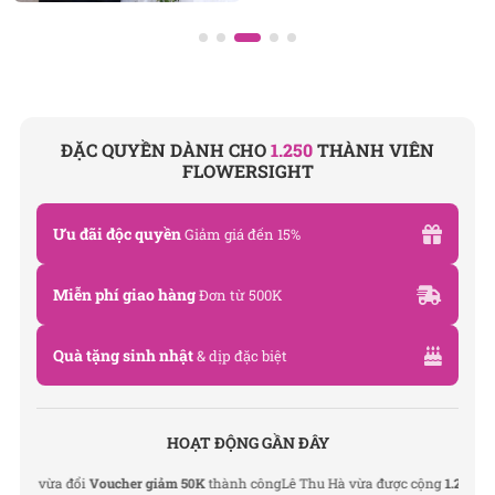
Văn phòng: 235A Hoàng Hoa Thám, P. 5, Quận Phú
Nhuận, TP.HCM
Địa chỉ: 120B Huỳnh Văn Bánh, P.11, Quận Phú
Nhuận, TP.HCM
ĐẶC QUYỀN DÀNH CHO
1.250
THÀNH VIÊN
FLOWERSIGHT
Hotline: 093 407 2575
Email: info@flowersight.com
Ưu đãi độc quyền
Giảm giá đến 15%
Website: https://flowersight.com/
Miễn phí giao hàng
Đơn từ 500K
Đánh giá product này
Quà tặng sinh nhật
& dịp đặc biệt
HOẠT ĐỘNG GẦN ĐÂY
 vừa đổi
Voucher giảm 50K
thành công
Lê Thu Hà vừa được cộng
1.200 điểm
từ 