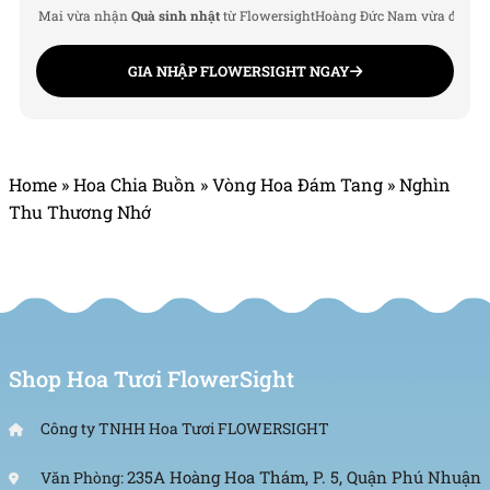
c Mai vừa nhận
Quà sinh nhật
từ Flowersight
Hoàng Đức Nam vừa được cộng
GIA NHẬP FLOWERSIGHT NGAY
Home
»
Hoa Chia Buồn
»
Vòng Hoa Đám Tang
»
Nghìn
Thu Thương Nhớ
Shop Hoa Tươi FlowerSight
Công ty TNHH Hoa Tươi FLOWERSIGHT
235A Hoàng Hoa Thám, P. 5, Quận Phú Nhuận
Văn Phòng: