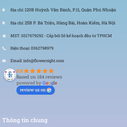
120B Huỳnh Văn Bánh, P.11, Quận Phú Nhuận
Địa chỉ:
25B P. Bà Triệu, Hàng Bài, Hoàn Kiếm, Hà Nội
Địa chỉ:
MST: 0317679292 - Cấp bởi Sở kế hoạch đầu tư TPHCM
Điện thoại: 0362798979
Email: info@flowersight.com
5.0
Based on 184 reviews
powered by
G
o
o
g
l
e
review us on
Thông tin chung