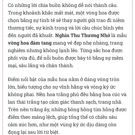
Có những lời chia buồn không dễ nói thành câu.
Trong khoảnh khắc mất mát, một vòng hoa được
chọn bằng sự tinh tế sẽ thay người gửi trao đi niềm
thương tiếc, sự kính trọng và lời cầu chúc bình yên
đến người đã khuất.
Nghìn Thu Thương Nhớ
là mẫu
vòng hoa đám tang
mang vẻ đẹp nhẹ nhàng, trang
nghiêm nhưng không lạnh lẽo. Từng sắc hoa được
phối vừa đủ, để nỗi buồn được bày tỏ bằng sự mềm
mại, sâu lắng và chân thành.
Điểm nổi bật của mẫu hoa nằm ở dáng vòng tròn
lớn, biểu tượng cho sự vĩnh hằng và vòng ký ức
không phai. Nền hoa trắng phủ đều bằng hoa cúc và
lan thái trắng tạo cảm giác thanh sạch, trang nhã.
Trên nền trắng ấy, những bông hồng tím hồng được
điểm theo mảng lệch, giúp tổng thể có chiều sâu
cảm xúc hơn, như một vùng ký ức dịu dàng còn
đọng lại sau lời từ biệt.