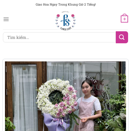
Chuyển
Giao Hoa Ngay Trong Khung Giờ 2 Tiếng!
đến
nội
0
dung
Tìm
kiếm: