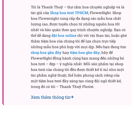
Thiết kế vòng hoa mang sắc trắng thanh khiết và điểm
nhấn tím thương nhớ
Tôi là
Thanh Thuỷ
– thợ cắm hoa chuyên nghiệp và là
tác giả của
Shop hoa tươi TPHCM
,
FlowerSight
.
Shop
Nghìn Thu Thương Nhớ
được thiết kế theo phong
hoa
Flowersight cung cấp đa dạng các mẫu hoa chất
cách trang trọng, cân bằng giữa sự đầy đặn và
lượng cao, được tuyển chọn từ những nguồn hoa tốt
khoảng thở tự nhiên. Hoa cúc trắng là lớp nền
nhất và bảo quản theo quy trình chuyên nghiệp. Bạn có
thể dễ dàng
đặt hoa online
chỉ với vài thao tác, hoặc ghé
chính, tạo nên bề mặt bông xốp, mềm và sáng. Loài
thăm
tiệm hoa
của chúng tôi để lựa chọn trực tiếp
hoa này thường gợi cảm giác bình an, phù hợp với
những mẫu hoa phù hợp với mọi dịp. Nếu bạn đang tìm
không gian tiễn biệt cần sự chỉn chu, tôn nghiêm.
shop hoa gần đây
hay
tiệm hoa gần đây
, hãy để
FlowerSight
đồng hành cùng bạn mang đến những bó
hoa tươi – đẹp – ý nghĩa nhất. Mỗi sản phẩm tại
shop
Lan thái trắng được cài xen trong vòng hoa, giúp
hoa tươi
của chúng tôi đều được thiết kế tỉ mỉ như một
mẫu hoa có độ rủ nhẹ và nét sang hơn. Những chùm
tác phẩm nghệ thuật, thể hiện phong cách riêng của
lan trắng nhỏ không quá nổi bật riêng lẻ, nhưng khi
một
tiệm hoa tươi
đầy sáng tạo cùng đội ngũ thiết kế,
trong đó có tôi –
Thanh Thuỷ Florist
.
kết hợp cùng hoa cúc lại tạo nên vẻ thanh thoát,
như một lời cầu nguyện lặng lẽ. Phần hoa hồng tím
Xem thêm thông tin
hồng là điểm nhấn cảm xúc của thiết kế. Sắc tím
không quá đậm, sắc hồng không quá rực, vì vậy
tổng thể vẫn giữ được tinh thần chia buồn trang
nhã mà không gây cảm giác nặng nề.