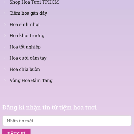
Shop Hoa Tươi TPHCM
Tiệm hoa gần đây
Hoa sinh nhật
Hoa khai trương
Hoa tốt nghiệp
Hoa cưới cầm tay
Hoa chia buồn
Vòng Hoa Đám Tang
Nhận
tin
Đăng kí nhận tin từ tiệm hoa tươi
mới