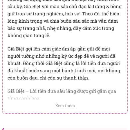
cầu kỳ, Giã Biệt với màu sắc chủ đạo là trắng & hồng
giữ trọn sự trang nghiêm, lịch sự. Theo đó, thể hiện
lòng kính trọng và chia buồn sâu sắc mà vẫn đảm
bảo sự trang nhã, nhẹ nhàng, đầy cảm xúc trong
không gian tang lễ.
Giã Biệt gợi lên cảm giác ấm áp, gần gũi để mọi
người tưởng nhớ những ký ức đẹp đẽ về người đã
khuất. Đồng thời Giã Biệt cũng là lời tiễn đưa người
đã khuất bước sang một hành trình mới, nơi không
còn buồn đau, chỉ còn sự thanh thản.
Giã Biệt – Lời tiễn đưa sâu lắng được gửi gắm qua
từng cánh hoa:
Xem thêm
Hoa hồng kem:
Thể hiện sự tưởng nhớ và biết ơn, kính
mến dành cho người đã khuất. Hy vọng họ ra đi trong
thanh thản và bình yên.