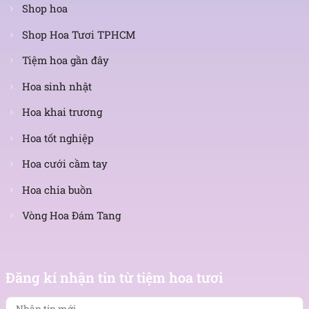
Shop hoa
Shop Hoa Tươi TPHCM
Tiệm hoa gần đây
Hoa sinh nhật
Hoa khai trương
Hoa tốt nghiệp
Hoa cưới cầm tay
Hoa chia buồn
Vòng Hoa Đám Tang
Nhận
tin
Đăng kí nhận tin từ tiệm hoa tươi
mới