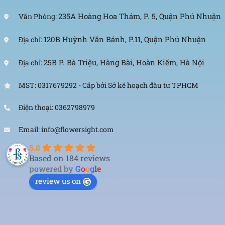
235A Hoàng Hoa Thám, P. 5, Quận Phú Nhuận
Văn Phòng:
120B Huỳnh Văn Bánh, P.11, Quận Phú Nhuận
Địa chỉ:
25B P. Bà Triệu, Hàng Bài, Hoàn Kiếm, Hà Nội
Địa chỉ:
MST: 0317679292 - Cấp bởi Sở kế hoạch đầu tư TPHCM
Điện thoại: 0362798979
Email: info@flowersight.com
5.0
Based on 184 reviews
powered by
G
o
o
g
l
e
review us on