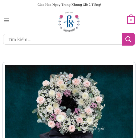
Chuyển
Giao Hoa Ngay Trong Khung Giờ 2 Tiếng!
đến
nội
0
dung
Tìm
kiếm: