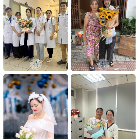
Hoa chia buồn Miền ký ức
Công ty TNHH Hoa Tươi FLOWERSIGHT –
Shop
hoa tươi
TP.HCM