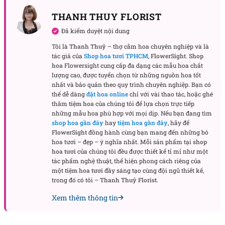
Hoa cúc lưới trắng:
Tôn vinh một cuộc đời thanh cao,
được người đời kính trọng.
THANH THUY FLORIST
Hoa baby trắng:
Gợi nhắc sự mong manh của đời người, là
Đã kiểm duyệt nội dung
lời động viên vơi bớt nỗi đau mất mát trong đám tang.
Tôi là
Thanh Thuỷ
– thợ cắm hoa chuyên nghiệp và là
tác giả của
Shop hoa tươi TPHCM
,
FlowerSight
.
Shop
Hoa calimero:
Tượng trưng cho nỗi nhớ âm thầm, gợi
hoa
Flowersight cung cấp đa dạng các mẫu hoa chất
nhắc đến những ký ức về người đã khuất sẽ luôn hiện
lượng cao, được tuyển chọn từ những nguồn hoa tốt
hữu trong tim người ở lại.
nhất và bảo quản theo quy trình chuyên nghiệp. Bạn có
thể dễ dàng
đặt hoa online
chỉ với vài thao tác, hoặc ghé
thăm
tiệm hoa
của chúng tôi để lựa chọn trực tiếp
những mẫu hoa phù hợp với mọi dịp. Nếu bạn đang tìm
shop hoa gần đây
hay
tiệm hoa gần đây
, hãy để
FlowerSight
đồng hành cùng bạn mang đến những bó
hoa tươi – đẹp – ý nghĩa nhất. Mỗi sản phẩm tại
shop
hoa tươi
của chúng tôi đều được thiết kế tỉ mỉ như một
tác phẩm nghệ thuật, thể hiện phong cách riêng của
một
tiệm hoa tươi
đầy sáng tạo cùng đội ngũ thiết kế,
trong đó có tôi –
Thanh Thuỷ Florist
.
Xem thêm thông tin