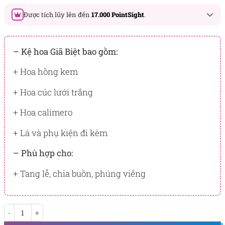
Được tích lũy lên đến
17.000 PointSight
.
Đây là số PointSight ước tính bạn sẽ được tích lũy khi mua
sản phẩm hôm nay, tương ứng với quyền lợi hạng
– Kệ hoa Giã Biệt bao gồm:
BẠCH KIM
+ Hoa hồng kem
PointSight có giá trị dùng để trừ trực tiếp vào đơn hàng hoặc
đổi quà tặng ưu đãi tại Flowersight.
+ Hoa cúc lưới trắng
Đăng nhập
hoặc
Đăng ký
ngay để kiểm tra mức tích lũy
+ Hoa calimero
chính xác nhất dành cho bạn.
+ Lá và phụ kiện đi kèm
– Phù hợp cho:
+ Tang lễ, chia buồn, phúng viếng
Giã Biệt số lượng