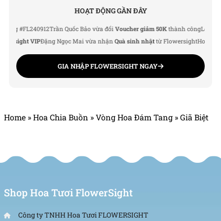
Nhuận, TP.HCM
HOẠT ĐỘNG GẦN ĐÂY
Hotline: 093 407 2575
 #FL240912
Trần Quốc Bảo vừa đổi
Voucher giảm 50K
thành công
Lê Thu Hà v
sight VIP
Đặng Ngọc Mai vừa nhận
Quà sinh nhật
từ Flowersight
Hoàng Đức 
Email: info@flowersight.com
GIA NHẬP FLOWERSIGHT NGAY
Website: https://flowersight.com/
Đánh giá product này
Home
»
Hoa Chia Buồn
»
Vòng Hoa Đám Tang
»
Giã Biệt
Shop Hoa Tươi FlowerSight
Công ty TNHH Hoa Tươi FLOWERSIGHT