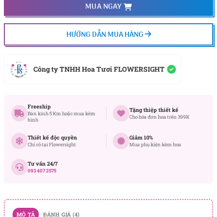
MUA NGAY
HƯỚNG DẪN MUA HÀNG
Công ty TNHH Hoa Tươi FLOWERSIGHT
Freeship
Tặng thiệp thiết kế
Bán kính 5 Km hoặc mua kèm
Cho hóa đơn hoa trên 399K
bình
Thiết kế độc quyền
Giảm 10%
Chỉ có tại Flowersight
Mua phụ kiện kèm hoa
Tư vấn 24/7
093 407 2575
MÔ TẢ
ĐÁNH GIÁ (4)