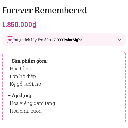
Forever Remembered
1.850.000
₫
Được tích lũy lên đến
17.000 PointSight
.
Đây là số PointSight ước tính bạn sẽ được tích lũy khi mua
sản phẩm hôm nay, tương ứng với quyền lợi hạng
– Sản phẩm gồm:
BẠCH KIM
. Hoa hồng
. Lan hồ điệp
PointSight có giá trị dùng để trừ trực tiếp vào đơn hàng hoặc
đổi quà tặng ưu đãi tại Flowersight.
. Kệ gỗ, lưới, nơ
Đăng nhập
hoặc
Đăng ký
ngay để kiểm tra mức tích lũy
– Áp dụng:
chính xác nhất dành cho bạn.
. Hoa viếng đám tang
. Hoa chia buồn