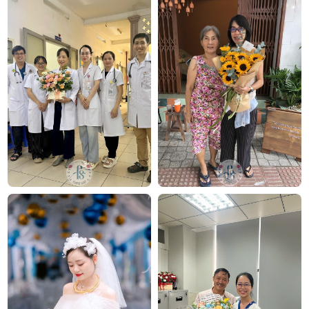
thản, bình an và lòng thành kính. Lan hồ điệp trắng
thể hiện sự trang nhã, hoa hồng trắng gửi gắm nỗi
tiếc thương nhẹ nhàng, còn nơ đen làm rõ tinh thần
tưởng niệm. Tất cả được kết nối trong một thiết kế
cao, thoáng, không cầu kỳ nhưng có sức gợi cảm xúc
rất riêng.
Forever Remembered phù hợp với những ai muốn
gửi một vòng hoa chia buồn đẹp, trang trọng, khác
biệt nhưng không phô trương. Mẫu hoa này đặc biệt
thích hợp khi người gửi muốn thể hiện sự kính
trọng sâu sắc, sự đồng cảm chân thành và lời tiễn
đưa nhẹ nhàng đến gia quyến.
Kết luận
Vòng hoa đám tang Forever Remembered
là lựa
chọn tinh tế cho những lời chia buồn cần sự trang
nghiêm và thanh khiết. Với lan hồ điệp trắng, hoa