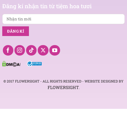
tin
Đăng kí nhận tin từ tiệm hoa tươi
mới
© 2017 FLOWERSIGHT - ALL RIGHTS RESERVED - WEBSITE DESIGNED BY
FLOWERSIGHT
.