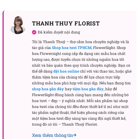
THANH THUY FLORIST
Đã kiểm duyệt nội dung
Tôi là
Thanh Thuỷ
– thợ cắm hoa chuyên nghiệp và là
tác giả của
Shop hoa tươi TPHCM
,
FlowerSight
.
Shop
hoa
Flowersight cung cấp đa dạng các mẫu hoa chất
lượng cao, được tuyển chọn từ những nguồn hoa tốt
nhất và bảo quản theo quy trình chuyên nghiệp. Bạn có
Thiết kế vòng hoa đám tang Forever Remembered
thể dễ dàng
đặt hoa online
chỉ với vài thao tác, hoặc ghé
Forever Remembered được dựng trên
kệ gỗ
tự nhiên,
thăm
tiệm hoa
của chúng tôi để lựa chọn trực tiếp
những mẫu hoa phù hợp với mọi dịp. Nếu bạn đang tìm
tạo cảm giác vững chãi, mộc mạc và trang trọng.
shop hoa gần đây
hay
tiệm hoa gần đây
, hãy để
Khác với các mẫu kệ sắt phổ biến, kệ gỗ mang lại
FlowerSight
đồng hành cùng bạn mang đến những bó
nét ấm áp hơn, giúp tổng thể hoa vừa hiện đại vừa
hoa tươi – đẹp – ý nghĩa nhất. Mỗi sản phẩm tại
shop
hoa tươi
của chúng tôi đều được thiết kế tỉ mỉ như một
gần gũi. Phần hoa được bố trí theo dáng đứng cao,
tác phẩm nghệ thuật, thể hiện phong cách riêng của
tạo đường nét thanh thoát, phù hợp để đặt tại nhà
một
tiệm hoa tươi
đầy sáng tạo cùng đội ngũ thiết kế,
tang lễ, tư gia hoặc không gian tưởng niệm.
trong đó có tôi –
Thanh Thuỷ Florist
.
Xem thêm thông tin
Lan hồ điệp trắng
là điểm nhấn chính của mẫu hoa.