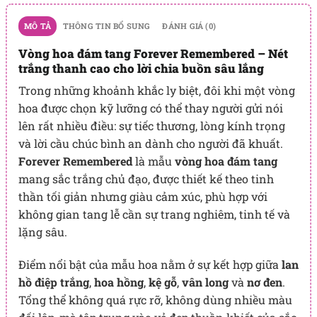
MÔ TẢ
THÔNG TIN BỔ SUNG
ĐÁNH GIÁ (0)
Vòng hoa đám tang Forever Remembered – Nét
trắng thanh cao cho lời chia buồn sâu lắng
Trong những khoảnh khắc ly biệt, đôi khi một vòng
hoa được chọn kỹ lưỡng có thể thay người gửi nói
lên rất nhiều điều: sự tiếc thương, lòng kính trọng
và lời cầu chúc bình an dành cho người đã khuất.
Forever Remembered
là mẫu
vòng hoa đám tang
mang sắc trắng chủ đạo, được thiết kế theo tinh
thần tối giản nhưng giàu cảm xúc, phù hợp với
không gian tang lễ cần sự trang nghiêm, tinh tế và
lặng sâu.
Điểm nổi bật của mẫu hoa nằm ở sự kết hợp giữa
lan
hồ điệp trắng
,
hoa hồng
,
kệ gỗ
,
vân long
và
nơ đen
.
Tổng thể không quá rực rỡ, không dùng nhiều màu