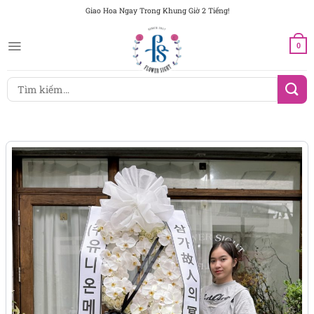
Chuyển
Giao Hoa Ngay Trong Khung Giờ 2 Tiếng!
đến
nội
0
dung
Tìm
kiếm: