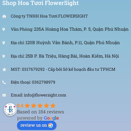
Shop Hoa Tươi FlowerSight
Công ty TNHH Hoa Tươi FLOWERSIGHT
235A Hoàng Hoa Thám, P. 5, Quận Phú Nhuận
Văn Phòng:
120B Huỳnh Văn Bánh, P.11, Quận Phú Nhuận
Địa chỉ:
25B P. Bà Triệu, Hàng Bài, Hoàn Kiếm, Hà Nội
Địa chỉ:
MST: 0317679292 - Cấp bởi Sở kế hoạch đầu tư TPHCM
Điện thoại: 0362798979
Email: info@flowersight.com
5.0
Based on 184 reviews
powered by
G
o
o
g
l
e
review us on