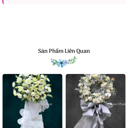
Những cành lan rủ mềm mại, cánh hoa trắng tinh
khôi với nhụy vàng nhẹ giúp tổng thể trở nên trang
nhã và có chiều sâu. Lan hồ điệp thường gợi liên
tưởng đến sự cao quý, bền lâu và lời tưởng nhớ
không phai. Trong mẫu Forever Remembered, lan
không được cắm dày đặc một cách nặng nề, mà thả
dáng tự nhiên, tạo cảm giác nhẹ nhàng như một lời
Sản Phẩm Liên Quan
tiễn biệt dịu êm.
Xen giữa các nhánh lan là
hoa hồng trắng
, được sắp
xếp khéo léo để tăng độ đầy đặn cho phần thân hoa.
Hoa hồng trắng mang ý nghĩa của sự trong sáng,
lòng thành và sự kính trọng. Khi kết hợp cùng lan
hồ điệp, hai loài hoa tạo nên một bố cục hài hòa: vừa
mềm mại, vừa trang nghiêm, vừa đủ nổi bật nhưng
không làm mất đi sự tĩnh lặng cần có của hoa chia
buồn.