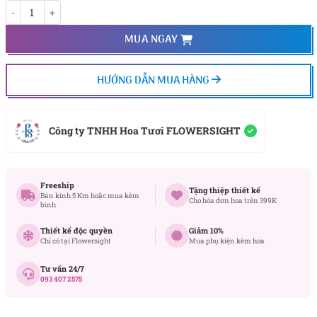
Forever Remembered số lượng
MUA NGAY
HƯỚNG DẪN MUA HÀNG
Công ty TNHH Hoa Tươi FLOWERSIGHT
Freeship
Tặng thiệp thiết kế
Bán kính 5 Km hoặc mua kèm
Cho hóa đơn hoa trên 399K
bình
Thiết kế độc quyền
Giảm 10%
Chỉ có tại Flowersight
Mua phụ kiện kèm hoa
Tư vấn 24/7
093 407 2575