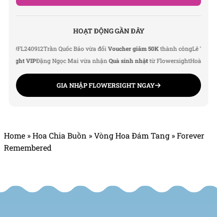
SHOP HOA
TƯƠI FLOWERSIGHT
HOẠT ĐỘNG GẦN ĐÂY
Văn phòng: 235A Hoàng Hoa Thám, P. 5, Quận Phú
FL240912
Trần Quốc Bảo vừa đổi
Voucher giảm 50K
thành công
Lê Thu Hà vừa 
Nhuận, TP.HCM
ight VIP
Đặng Ngọc Mai vừa nhận
Quà sinh nhật
từ Flowersight
Hoàng Đức Na
Địa chỉ: 120B Huỳnh Văn Bánh, P.11, Quận Phú
GIA NHẬP FLOWERSIGHT NGAY
Nhuận, TP.HCM
Hotline: 093 407 2575
Email: info@flowersight.com
Home
»
Hoa Chia Buồn
»
Vòng Hoa Đám Tang
»
Forever
Remembered
Website: https://flowersight.com/
Đánh giá product này