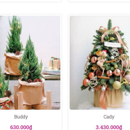
Buddy
Cady
630.000
₫
3.430.000
₫