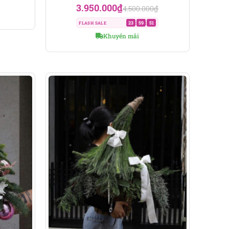
3.950.000
₫
4.500.000
₫
23
59
49
FLASH SALE
:
:
Khuyến mãi