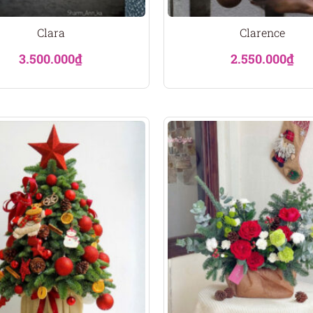
Clara
Clarence
3.500.000
₫
2.550.000
₫