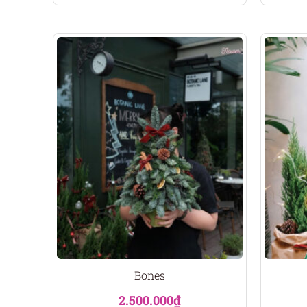
Bones
2.500.000
₫