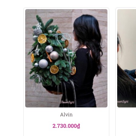
Alvin
2.730.000
₫