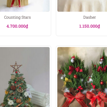
Counting Stars
Dasher
4.700.000
₫
1.150.000
₫