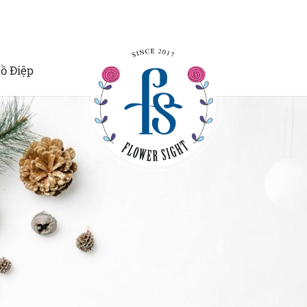
ồ Điệp