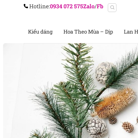
Chuyển
Hotline:
0934 072 575
Zalo
/
Fb
đến
nội
dung
Kiểu dáng
Hoa Theo Mùa – Dịp
Lan H