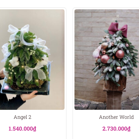
Angel 2
Another World
1.540.000
₫
2.730.000
₫