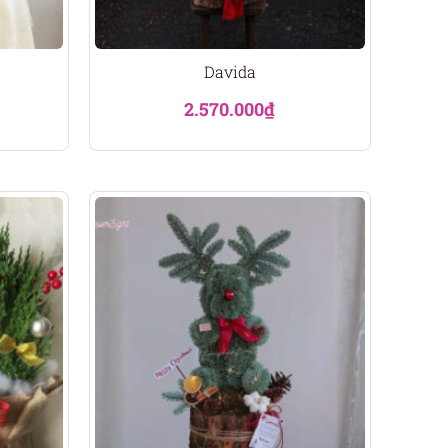
Davida
2.570.000
₫