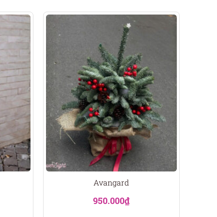
Avangard
950.000
₫