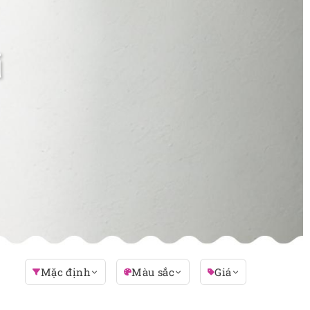
i
Mặc định
Màu sắc
Giá