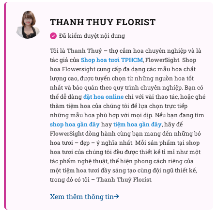
Lá thông tươi được chọn kỹ từ nguồn nhập châu Âu,
THANH THUY FLORIST
mang màu xanh sẫm đặc trưng, mùi hương dịu mát
giúp không gian thêm trong lành. Trái thông khô
Đã kiểm duyệt nội dung
phủ lớp sơn nhẹ tự nhiên tạo độ tương phản tinh tế
Tôi là
Thanh Thuỷ
– thợ cắm hoa chuyên nghiệp và là
với sắc nâu ấm, trong khi những trái châu ánh kim
tác giả của
Shop hoa tươi TPHCM
,
FlowerSight
.
Shop
hoa
Flowersight cung cấp đa dạng các mẫu hoa chất
vàng đồng len lỏi giữa tầng lá như những tia nắng
lượng cao, được tuyển chọn từ những nguồn hoa tốt
ẩn mình trong tuyết.
nhất và bảo quản theo quy trình chuyên nghiệp. Bạn có
thể dễ dàng
đặt hoa online
chỉ với vài thao tác, hoặc ghé
Nơ lụa mềm mại được cột ở phần ngọn như điểm kết
thăm
tiệm hoa
của chúng tôi để lựa chọn trực tiếp
những mẫu hoa phù hợp với mọi dịp. Nếu bạn đang tìm
tinh của toàn bộ bố cục – không cầu kỳ nhưng tinh
shop hoa gần đây
hay
tiệm hoa gần đây
, hãy để
tế, mang lại cảm giác hài hòa giữa sự sang trọng và
FlowerSight
đồng hành cùng bạn mang đến những bó
sự thân thuộc. Phần chậu gỗ vuông vức, giữ nguyên
hoa tươi – đẹp – ý nghĩa nhất. Mỗi sản phẩm tại
shop
hoa tươi
của chúng tôi đều được thiết kế tỉ mỉ như một
vân mộc, giúp tổng thể thêm phần ấm áp và gần gũi
tác phẩm nghệ thuật, thể hiện phong cách riêng của
– một chi tiết nhỏ nhưng đủ khiến không gian thêm
một
tiệm hoa tươi
đầy sáng tạo cùng đội ngũ thiết kế,
phần tinh tế, tự nhiên.
trong đó có tôi –
Thanh Thuỷ Florist
.
Xem thêm thông tin
Another World – Khi trang trí trở thành nghệ
thuật sống