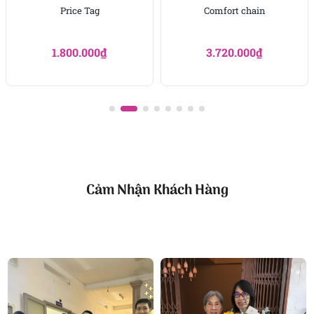
bình giữa guồng quay tất bật. Cây thông là điểm
Price Tag
Comfort chain
nhấn trang trí, là món quà tinh tế dành tặng chính
mình hay người thân, để mỗi mùa lễ trở nên trọn
1.800.000
₫
3.720.000
₫
vẹn hơn
Công ty TNHH Hoa Tươi FLOWERSIGHT –
Shop
hoa tươi TP.HCM
FlowerSight là
shop hoa
chuyên cung cấp
hoa tươi
HCM
và toàn quốc với dịch vụ giao nhanh, đúng
hẹn. Mỗi sản phẩm là một tác phẩm nghệ thuật
được thiết kế bởi đội ngũ chuyên nghiệp, trong đó có
Cảm Nhận Khách Hàng
nhà thiết kế Thanh Thủy Florist.
Chúng tôi mang đến đa dạng mẫu hoa:
hoa sinh
nhật
,
hoa khai trương
,
hoa cưới đẹp
, đặc biệt là các
mẫu
bó hoa cưới
được chăm chút kỹ lưỡng.
Văn Phòng: 235A Hoàng Hoa Thám, P.5, Quận Phú