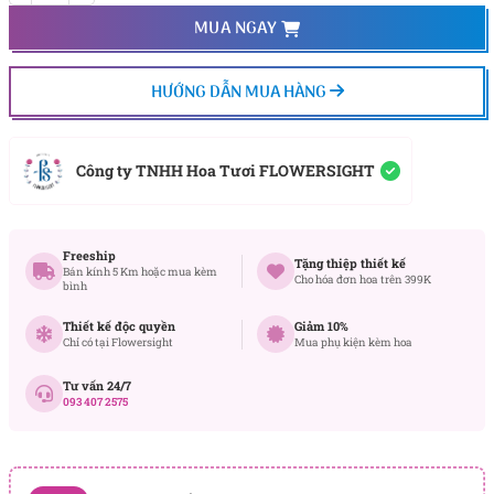
MUA NGAY
HƯỚNG DẪN MUA HÀNG
Công ty TNHH Hoa Tươi FLOWERSIGHT
Freeship
Tặng thiệp thiết kế
Bán kính 5 Km hoặc mua kèm
Cho hóa đơn hoa trên 399K
bình
Thiết kế độc quyền
Giảm 10%
Chỉ có tại Flowersight
Mua phụ kiện kèm hoa
Tư vấn 24/7
093 407 2575