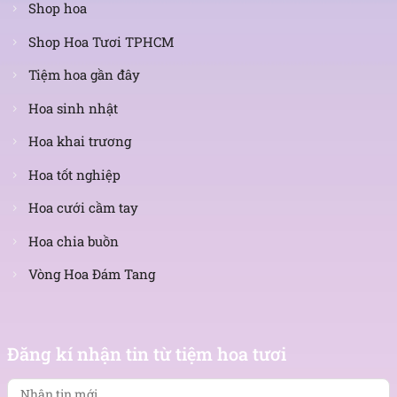
Shop hoa
Shop Hoa Tươi TPHCM
Tiệm hoa gần đây
Hoa sinh nhật
Hoa khai trương
Hoa tốt nghiệp
Hoa cưới cầm tay
Hoa chia buồn
Vòng Hoa Đám Tang
Nhận
tin
Đăng kí nhận tin từ tiệm hoa tươi
mới