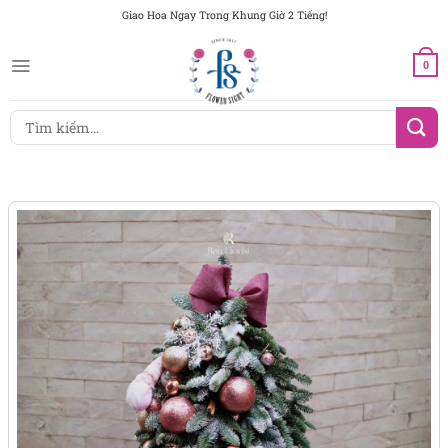
Chuyển
Giao Hoa Ngay Trong Khung Giờ 2 Tiếng!
đến
nội
0
dung
Tìm
kiếm: