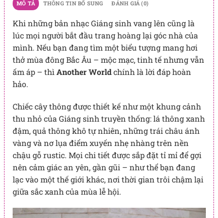
MÔ TẢ
THÔNG TIN BỔ SUNG
ĐÁNH GIÁ (0)
Khi những bản nhạc Giáng sinh vang lên cũng là
lúc mọi người bắt đầu trang hoàng lại góc nhà của
mình. Nếu bạn đang tìm một biểu tượng mang hơi
thở mùa đông Bắc Âu – mộc mạc, tinh tế nhưng vẫn
ấm áp – thì
Another World
chính là lời đáp hoàn
hảo.
Chiếc cây thông được thiết kế như một khung cảnh
thu nhỏ của Giáng sinh truyền thống: lá thông xanh
đậm, quả thông khô tự nhiên, những trái châu ánh
vàng và nơ lụa điểm xuyến nhẹ nhàng trên nền
chậu gỗ rustic. Mọi chi tiết được sắp đặt tỉ mỉ để gợi
nên cảm giác an yên, gần gũi – như thể bạn đang
lạc vào một thế giới khác, nơi thời gian trôi chậm lại
giữa sắc xanh của mùa lễ hội.