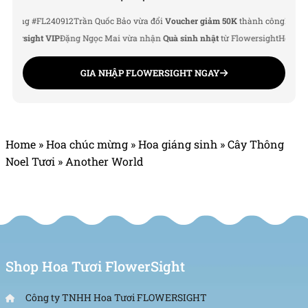
g #FL240912
Trần Quốc Bảo vừa đổi
Voucher giảm 50K
thành công
Lê Thu Hà v
rsight VIP
Đặng Ngọc Mai vừa nhận
Quà sinh nhật
từ Flowersight
Hoàng Đức 
GIA NHẬP FLOWERSIGHT NGAY
Home
»
Hoa chúc mừng
»
Hoa giáng sinh
»
Cây Thông
Noel Tươi
»
Another World
Shop Hoa Tươi FlowerSight
Công ty TNHH Hoa Tươi FLOWERSIGHT