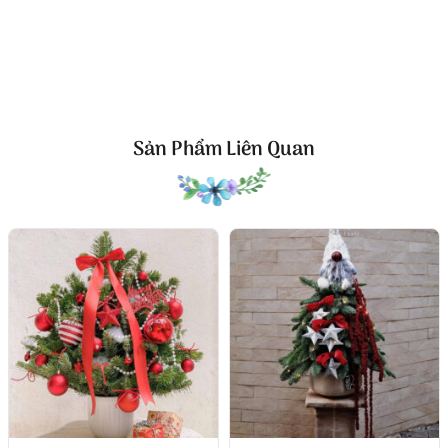
Không chỉ đơn thuần là vật trang trí,
cây thông Noel
mini Another World
còn là cách để mang năng
lượng tích cực và cảm xúc ấm áp vào ngôi nhà. Hơi
thở tự nhiên từ lá thông, mùi hương dịu nhẹ và ánh
châu phản chiếu ánh đèn khiến căn phòng trở nên
sinh động hơn bao giờ hết.
Sản Phẩm Liên Quan
Dù được đặt ở góc phòng khách, bàn làm việc hay
sảnh đón tiếp, cây thông vẫn giữ được nét thanh
lịch và sang trọng đặc trưng. Mỗi chiếc nơ, mỗi tầng
lá đều được thiết kế để tạo cảm giác chuyển động và
chiều sâu, giúp người nhìn cảm nhận được “hồn”
của Giáng sinh trong từng ánh nhìn.
Kết nối cảm xúc, tạo nên không gian riêng
Another World không chỉ dành cho những ai yêu
thích Giáng sinh, mà còn cho những ai trân trọng
sự tĩnh lặng, muốn tìm lại một khoảnh khắc yên