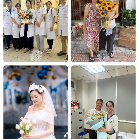
Nhuận, TP.HCM
Địa chỉ: 120B Huỳnh Văn Bánh, P.11, Quận Phú Nhuận,
TP.HCM
Hotline: 093 407 2575
E-mail:
info@flowersight.com
Website:
https://flowersight.com/
Đánh giá product này