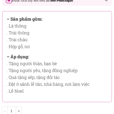
Được tích lũy lên đến
17.000 PointSight
.
Đây là số PointSight ước tính bạn sẽ được tích lũy khi mua
sản phẩm hôm nay, tương ứng với quyền lợi hạng
– Sản phẩm gồm:
BẠCH KIM
. Lá thông
. Trái thông
PointSight có giá trị dùng để trừ trực tiếp vào đơn hàng hoặc
đổi quà tặng ưu đãi tại Flowersight.
. Trái châu
. Hộp gỗ, nơ
Đăng nhập
hoặc
Đăng ký
ngay để kiểm tra mức tích lũy
chính xác nhất dành cho bạn.
– Áp dụng:
. Tặng người thân, bạn bè
. Tặng người yêu, tặng đồng nghiệp
. Quà tặng sếp, tặng đối tác
. Đặt ở sãnh lễ tân, nhà hàng, nơi làm việc
. Lễ Noel
Another World số lượng