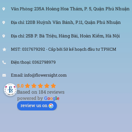
235A Hoàng Hoa Thám, P. 5, Quận Phú Nhuận
Văn Phòng:
120B Huỳnh Văn Bánh, P.11, Quận Phú Nhuận
Địa chỉ:
25B P. Bà Triệu, Hàng Bài, Hoàn Kiếm, Hà Nội
Địa chỉ:
MST: 0317679292 - Cấp bởi Sở kế hoạch đầu tư TPHCM
Điện thoại: 0362798979
Email: info@flowersight.com
5.0
Based on 184 reviews
powered by
G
o
o
g
l
e
review us on