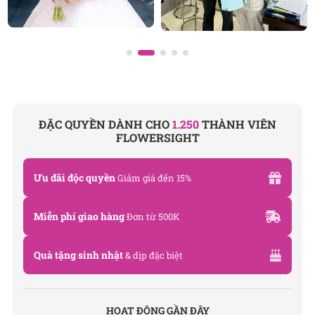
ĐẶC QUYỀN DÀNH CHO
1.250
THÀNH VIÊN
FLOWERSIGHT
Ưu đãi độc quyền
Giảm giá đến 15%
Miễn phí giao hàng
Đơn từ 500K
Quà tặng sinh nhật
& dịp đặc biệt
HOẠT ĐỘNG GẦN ĐÂY