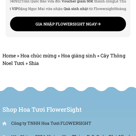
40912
Trần Quốc Bảo vừa đổi
Voucher giảm 50K
thành công
Lê Thu Hà vừa đư
ht VIP
Đặng Ngọc Mai vừa nhận
Quà sinh nhật
từ Flowersight
Hoàng Đức Nam 
GIA NHẬP FLOWERSIGHT NGAY
Home
»
Hoa chúc mừng
»
Hoa giáng sinh
»
Cây Thông
Noel Tươi
»
Shia
Shop Hoa Tươi FlowerSight
Công ty TNHH Hoa Tươi FLOWERSIGHT