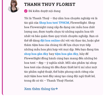
quả châu đỏ rượu vang xen vài điểm bạc đặt theo
THANH THUY FLORIST
nhịp điệu lớn–nhỏ–lớn giúp mẫu không bị nặng
Đã kiểm duyệt nội dung
mắt. Trái thông nâu sậm rải thành cụm nhỏ ở mặt
Tôi là
Thanh Thuỷ
– thợ cắm hoa chuyên nghiệp và là
trước để kéo lại chất rustic, kết nối với bề mặt hộp gỗ
tác giả của
Shop hoa tươi TPHCM
,
FlowerSight
.
Shop
thô mộc.
hoa
Flowersight cung cấp đa dạng các mẫu hoa chất
lượng cao, được tuyển chọn từ những nguồn hoa tốt
Sự tương phản là chìa khóa thị giác của Shia: xanh
nhất và bảo quản theo quy trình chuyên nghiệp. Bạn có
thể dễ dàng
đặt hoa online
chỉ với vài thao tác, hoặc ghé
lạnh của lá – đỏ ấm của châu – nâu mộc của gỗ.
thăm
tiệm hoa
của chúng tôi để lựa chọn trực tiếp
Nhờ vậy, mẫu vừa nổi bật khi đặt trong không gian
những mẫu hoa phù hợp với mọi dịp. Nếu bạn đang tìm
sáng, vừa tạo chiều sâu khi đặt ở góc tường tối.
shop hoa gần đây
hay
tiệm hoa gần đây
, hãy để
FlowerSight
đồng hành cùng bạn mang đến những bó
Phần chiều cao được tạo bởi một vài nhánh tùng
hoa tươi – đẹp – ý nghĩa nhất. Mỗi sản phẩm tại
shop
vươn khẽ phía sau, giúp tổng thể thanh thoát, chụp
hoa tươi
của chúng tôi đều được thiết kế tỉ mỉ như một
ảnh “lên hình” đẹp từ cả chính diện lẫn góc 3/4.
tác phẩm nghệ thuật, thể hiện phong cách riêng của
một
tiệm hoa tươi
đầy sáng tạo cùng đội ngũ thiết kế,
Trải nghiệm sử dụng & bảo quản
trong đó có tôi –
Thanh Thuỷ Florist
.
Kích thước đề xuất
: chiều ngang rộng rãi, tán tùng phủ
Xem thêm thông tin
đều giúp che khuyết điểm mặt bàn; phần đế hộp gỗ chắc
tay, hạn chế trượt khi trang trí quầy tính tiền hoặc kệ
trưng bày.