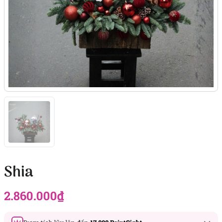
Shia
2.860.000
₫