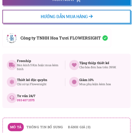
HƯỚNG DẪN MUA HÀNG
Công ty TNHH Hoa Tươi FLOWERSIGHT
Freeship
Tặng thiệp thiết kế
Bán kính 5 Km hoặc mua kèm
Cho hóa đơn hoa trên 399K
bình
Thiết kế độc quyền
Giảm 10%
Chỉ có tại Flowersight
Mua phụ kiện kèm hoa
Tư vấn 24/7
093 407 2575
MÔ TẢ
THÔNG TIN BỔ SUNG
ĐÁNH GIÁ (0)