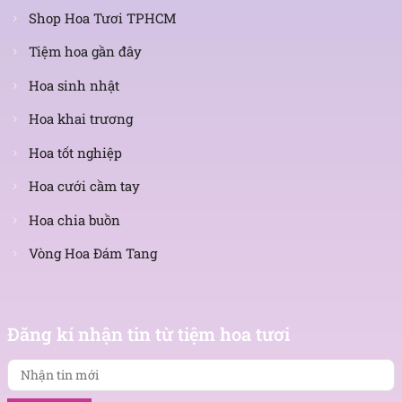
Shop Hoa Tươi TPHCM
Tiệm hoa gần đây
Hoa sinh nhật
Hoa khai trương
Hoa tốt nghiệp
Hoa cưới cầm tay
Hoa chia buồn
Vòng Hoa Đám Tang
Nhận
tin
Đăng kí nhận tin từ tiệm hoa tươi
mới