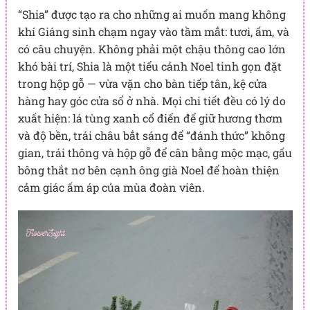
“Shia” được tạo ra cho những ai muốn mang không
khí Giáng sinh chạm ngay vào tầm mắt: tươi, ấm, và
có câu chuyện. Không phải một chậu thông cao lớn
khó bài trí, Shia là một tiểu cảnh Noel tinh gọn đặt
trong hộp gỗ — vừa vặn cho bàn tiếp tân, kệ cửa
hàng hay góc cửa sổ ở nhà. Mọi chi tiết đều có lý do
xuất hiện: lá tùng xanh cổ điển để giữ hương thơm
và độ bền, trái châu bắt sáng để “đánh thức” không
gian, trái thông và hộp gỗ để cân bằng mộc mạc, gấu
bông thắt nơ bên cạnh ông già Noel để hoàn thiện
cảm giác ấm áp của mùa đoàn viên.