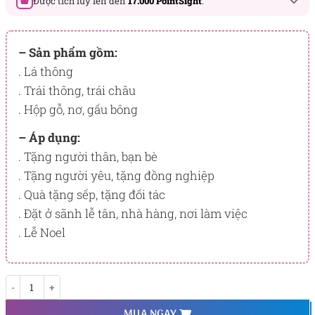
Được tích lũy lên đến
17.000 PointSight
.
Đây là số PointSight ước tính bạn sẽ được tích lũy khi mua
sản phẩm hôm nay, tương ứng với quyền lợi hạng
– Sản phẩm gồm:
BẠCH KIM
. Lá thông
. Trái thông, trái châu
PointSight có giá trị dùng để trừ trực tiếp vào đơn hàng hoặc
đổi quà tặng ưu đãi tại Flowersight.
. Hộp gỗ, nơ, gấu bông
Đăng nhập
hoặc
Đăng ký
ngay để kiểm tra mức tích lũy
– Áp dụng:
chính xác nhất dành cho bạn.
. Tặng người thân, bạn bè
. Tặng người yêu, tặng đồng nghiệp
. Quà tặng sếp, tặng đối tác
. Đặt ở sãnh lễ tân, nhà hàng, nơi làm việc
. Lễ Noel
Shia số lượng
MUA NGAY