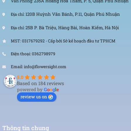
235A Hoàng Hoa Thám, P. 5, Quận Phú Nhuận
Văn Phòng:
120B Huỳnh Văn Bánh, P.11, Quận Phú Nhuận
Địa chỉ:
25B P. Bà Triệu, Hàng Bài, Hoàn Kiếm, Hà Nội
Địa chỉ:
MST: 0317679292 - Cấp bởi Sở kế hoạch đầu tư TPHCM
Điện thoại: 0362798979
Email: info@flowersight.com
5.0
Based on 184 reviews
powered by
G
o
o
g
l
e
review us on
Thông tin chung