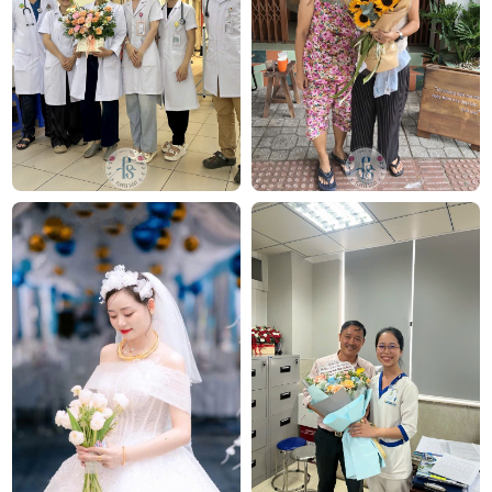
Chúng tôi mang đến đa dạng mẫu hoa:
hoa sinh
nhật
,
hoa khai trương
,
hoa cưới đẹp
, đặc biệt là các
mẫu
bó hoa cưới
được chăm chút kỹ lưỡng.
Văn Phòng: 235A Hoàng Hoa Thám, P.5, Quận Phú
Nhuận, TP.HCM
Địa chỉ: 120B Huỳnh Văn Bánh, P.11, Quận Phú Nhuận,
TP.HCM
Hotline: 093 407 2575
E-mail:
info@flowersight.com
Website:
https://flowersight.com/
Đánh giá product này