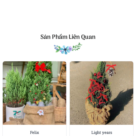
Độ bền
: lá tùng tươi giữ mùi thơm nhựa thông nhẹ. Xịt
sương mỗi 1–2 ngày, tránh nắng trực tiếp và nguồn nhiệt
(đèn halogen, bếp).
An toàn & vệ sinh
: trái châu bền màu, dễ lau bụi; gấu bông
Sản Phẩm Liên Quan
có thể tháo cột nơ để giặt nhẹ sau mùa lễ; phụ kiện được
cố định bằng kẽm cắm hoa, hạn chế rơi khi di chuyển.
Phong cách bày trí
: đặt đơn lẻ trên stool/đôn gỗ cho vibe
“street x mas” cá tính; hoặc kết hợp cùng nến thơm,
khung ảnh, dây ruy-băng để tạo thành một “Christmas
corner” nhỏ ngay tại nhà/tiệm.
Thành phần sản phẩm
: lá tùng tươi, trái châu đỏ &
bạc các kích thước, trái thông tự nhiên, gấu bông
thắt nơ, ông già Noel trang trí, hộp gỗ mộc.
Tùy biến theo yêu cầu
: có thể đổi tông châu (đỏ –
vàng – bạc), thay nơ satin/voan, hoặc đổi nhân vật
trang trí theo concept thương hiệu. Vui lòng ghi chú
Felix
Light years