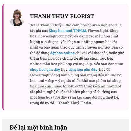
THANH THUY FLORIST
Tôi là
Thanh Thuỷ
– thợ cắm hoa chuyên nghiệp và là
tác giả của
Shop hoa tươi TPHCM
,
FlowerSight
.
Shop
hoa
Flowersight cung cấp đa dạng các mẫu hoa chất
lượng cao, được tuyển chọn từ những nguồn hoa tốt
nhất và bảo quản theo quy trình chuyên nghiệp. Bạn có
thể dễ dàng
đặt hoa online
chỉ với vài thao tác, hoặc ghé
thăm
tiệm hoa
của chúng tôi để lựa chọn trực tiếp
những mẫu hoa phù hợp với mọi dịp. Nếu bạn đang tìm
shop hoa gần đây
hay
tiệm hoa gần đây
, hãy để
FlowerSight
đồng hành cùng bạn mang đến những bó
hoa tươi – đẹp – ý nghĩa nhất. Mỗi sản phẩm tại
shop
hoa tươi
của chúng tôi đều được thiết kế tỉ mỉ như một
tác phẩm nghệ thuật, thể hiện phong cách riêng của
một
tiệm hoa tươi
đầy sáng tạo cùng đội ngũ thiết kế,
trong đó có tôi –
Thanh Thuỷ Florist
.
Để lại một bình luận