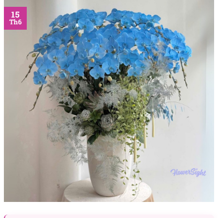
15
Th6