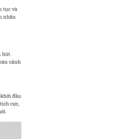
n tục và
ểm nhấn
 hút.
hoàn cảnh
 khởi đầu
tích cực,
ới.