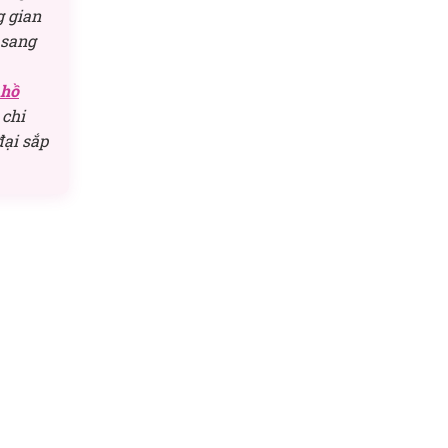
g gian
 sang
 hồ
 chi
đại sắp