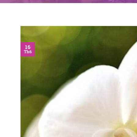
16
Th6