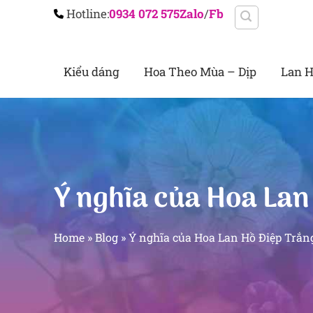
Chuyển
Hotline:
0934 072 575
Zalo
/
Fb
đến
nội
Kiểu dáng
Hoa Theo Mùa – Dịp
Lan H
dung
Ý nghĩa của Hoa Lan
Home
»
Blog
»
Ý nghĩa của Hoa Lan Hồ Điệp Trắn