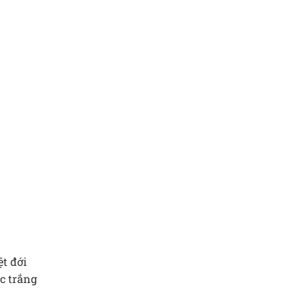
ệt đới
c trắng