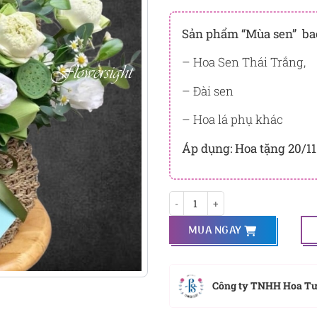
Đây là số PointSight ước tín
tương ứng với quyền lợi hạn
Sản phẩm “Mùa sen” ba
PointSight có giá trị dùng để 
– Hoa Sen Thái Trắng,
Flowersight.
– Đài sen
Đăng nhập
hoặc
Đăng ký
nga
bạn.
– Hoa lá phụ khác
Áp dụng:
Hoa tặng 20/11
Mùa sen số lượng
MUA NGAY
Công ty TNHH Hoa T