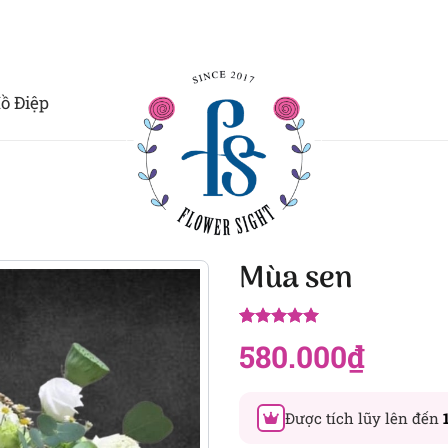
ồ Điệp
Mùa sen
5.00
8
trên 5
580.000
₫
dựa trên
đánh giá
Được tích lũy lên đến