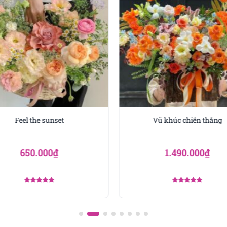
Mùa sen
11 trọn vẹn
y ý nghĩa để bạn thể hiện lòng biết ơn đối với các thầy cô
n quà đẹp mắt, mà nó còn mang trong mình những thông điệ
Feel the sunset
Vũ khúc chiến thắng
 trắng, đài sen và các loại hoa lá phụ khác, giỏ hoa Mùa S
650.000
₫
1.490.000
₫
ng nhã, phù hợp với không khí của ngày lễ đặc biệt này. Đâ
 kính trọng và tình cảm chân thành đối với những người đã 
Được xếp
Được xếp
hạng
5.00
hạng
5.00
5 sao
5 sao
 một sự tri ân đơn giản, mà là một tác phẩm nghệ thuật đầ
để bạn thể hiện lòng kính trọng, biết ơn và cảm ơn những ng