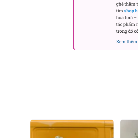
ghé thăm
tìm
shop h
hoa tươi –
tác phẩm n
trong đó có
Xem thêm 