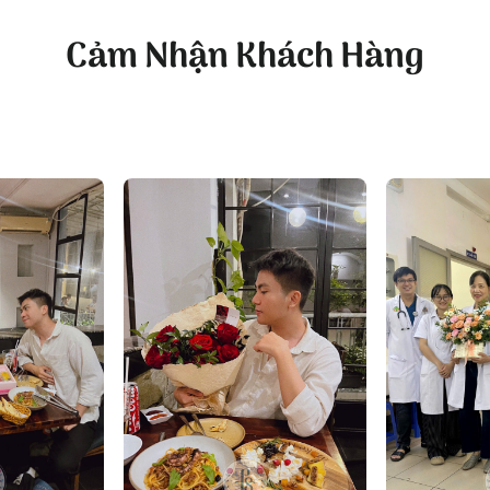
c truyền đạt kiến thức cho chúng ta. Hãy để giỏ hoa mang
n ngày 20 tháng 11 này!
Cảm Nhận Khách Hàng
 mẫu
hoa chúc mừng
tại đây: