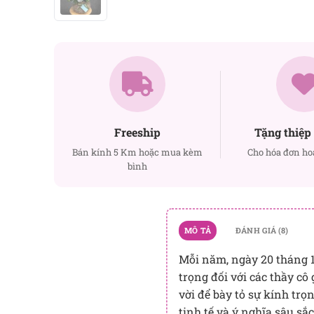
Freeship
Tặng thiệp 
Bán kính 5 Km hoặc mua kèm
Cho hóa đơn ho
bình
MÔ TẢ
ĐÁNH GIÁ (8)
Mỗi năm, ngày 20 tháng 11
trọng đối với các thầy cô 
vời để bày tỏ sự kính tr
tinh tế và ý nghĩa sâu sắ