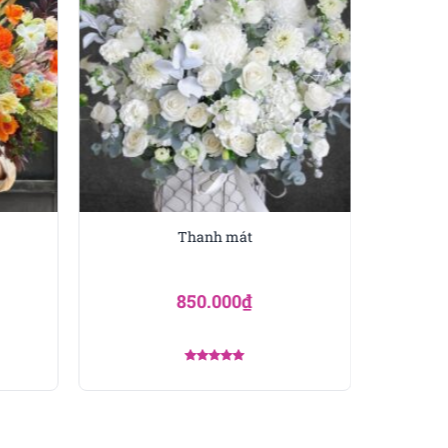
 nhân dịp ngày 20 tháng
p tình cảm sâu sắc và
Thanh mát
en tạo nên một món quà
850.000
₫
y chính là món quà hoàn
giúp đỡ chúng ta trên con
Được xếp
hạng
5.00
5 sao
y tình cảm. Giỏ hoa Mùa
ười thầy, người cô đã