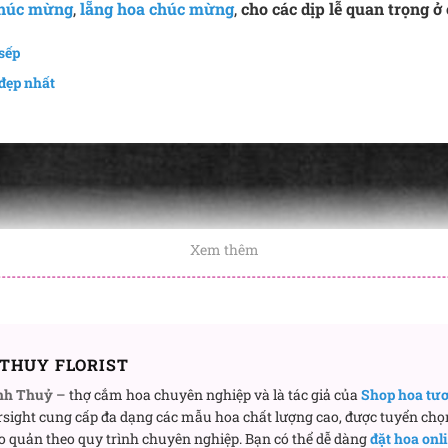
chúc mừng
,
lẵng hoa chúc mừng
,
cho các dịp lễ quan trọng ở
sếp
đẹp nhất
Xem thêm
THUY FLORIST
nh Thuỷ
– thợ cắm hoa chuyên nghiệp và là tác giả của
Shop hoa tư
sight cung cấp đa dạng các mẫu hoa chất lượng cao, được tuyển chọ
o quản theo quy trình chuyên nghiệp. Bạn có thể dễ dàng
đặt hoa onl