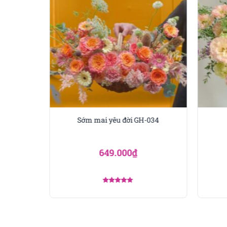
Lời chúc mừng 20/
Giỏ hoa này là món quà đầ
11. Không chỉ là một mó
Sớm mai yêu đời GH-034
trân trọng.
Kết hợp giữa hoa sen thái
649.000
₫
vừa thanh thoát, vừa tra
hảo để bày tỏ sự biết ơn,
đường học vấn.
Được xếp
hạng
5.00
5 sao
Món quà này không chỉ là
Sen sẽ là cách tuyệt vời 