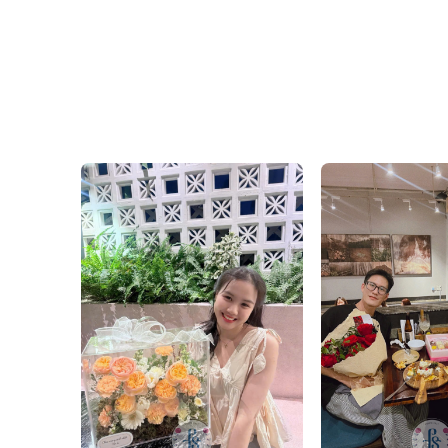
dành tâm huyết trong việ
phúc cho các thầy cô nhâ
Tham khảo thêm những