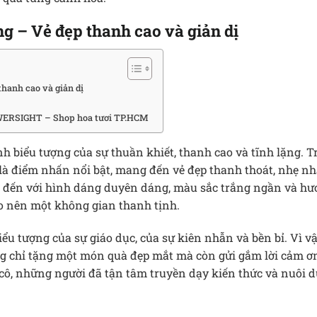
g – Vẻ đẹp thanh cao và giản dị
hanh cao và giản dị
ERSIGHT – Shop hoa tươi TP.HCM
nh biểu tượng của sự thuần khiết, thanh cao và tĩnh lặng. 
 là điểm nhấn nổi bật, mang đến vẻ đẹp thanh thoát, nhẹ nh
t đến với hình dáng duyên dáng, màu sắc trắng ngần và h
ạo nên một không gian thanh tịnh.
iểu tượng của sự giáo dục, của sự kiên nhẫn và bền bỉ. Vì v
ng chỉ tặng một món quà đẹp mắt mà còn gửi gắm lời cảm ơn,
cô, những người đã tận tâm truyền dạy kiến thức và nuôi 