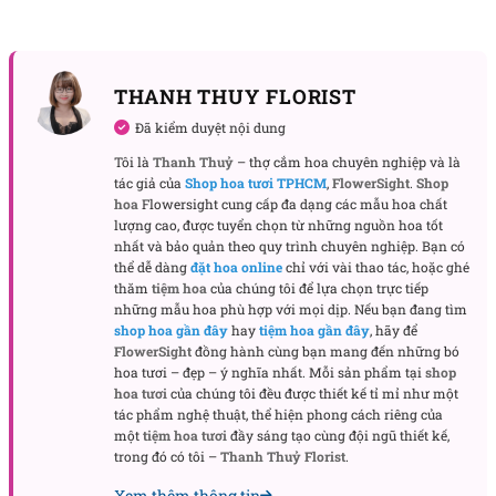
Moon Wink – Lựa chọn tinh tế cho hoa sinh nhật sếp hoặc
đối tác
Tặng Moon Wink trong dịp sinh nhật sếp hoặc đối
tác là cách thể hiện sự trân trọng và tinh tế. Màu
THANH THUY FLORIST
sắc trang nhã cùng kiểu dáng sang trọng giúp món
Đã kiểm duyệt nội dung
quà ghi điểm ngay từ ánh nhìn đầu tiên. Chậu hoa
Tôi là
Thanh Thuỷ
– thợ cắm hoa chuyên nghiệp và là
cũng như một lời chúc thăng tiến, thành công và sự
tác giả của
Shop hoa tươi TPHCM
,
FlowerSight
.
Shop
nghiệp vững bền cho người nhận.
hoa
Flowersight cung cấp đa dạng các mẫu hoa chất
lượng cao, được tuyển chọn từ những nguồn hoa tốt
nhất và bảo quản theo quy trình chuyên nghiệp. Bạn có
Chậu hoa sang trọng mừng tân gia
thể dễ dàng
đặt hoa online
chỉ với vài thao tác, hoặc ghé
Một chậu
lan điệp đại
đặt trong không gian mới
thăm
tiệm hoa
của chúng tôi để lựa chọn trực tiếp
chính là lời chúc phúc đầy ý nghĩa. Sự hiện diện của
những mẫu hoa phù hợp với mọi dịp. Nếu bạn đang tìm
shop hoa gần đây
hay
tiệm hoa gần đây
, hãy để
hoa lan mang lại cảm giác ấm cúng và sinh khí cho
FlowerSight
đồng hành cùng bạn mang đến những bó
ngôi nhà. Đây cũng là món quà thể hiện sự quan
hoa tươi – đẹp – ý nghĩa nhất. Mỗi sản phẩm tại
shop
tâm sâu sắc và chúc gia chủ có khởi đầu thuận lợi.
hoa tươi
của chúng tôi đều được thiết kế tỉ mỉ như một
tác phẩm nghệ thuật, thể hiện phong cách riêng của
một
tiệm hoa tươi
đầy sáng tạo cùng đội ngũ thiết kế,
Moon Wink – Gửi lời chúc khai trương may mắn
trong đó có tôi –
Thanh Thuỷ Florist
.
Khi khai trương cửa hàng hoặc công ty, Moon Wink
Xem thêm thông tin