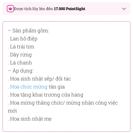
Được tích lũy lên đến
17.000 PointSight
.
Đây là số PointSight ước tính bạn sẽ được tích lũy khi mua
sản phẩm hôm nay, tương ứng với quyền lợi hạng
– Sản phẩm gồm:
BẠCH KIM
. Lan hồ điệp
. Lá trái tim
PointSight có giá trị dùng để trừ trực tiếp vào đơn hàng hoặc
đổi quà tặng ưu đãi tại Flowersight.
. Dây rừng
. Lá chanh
Đăng nhập
hoặc
Đăng ký
ngay để kiểm tra mức tích lũy
chính xác nhất dành cho bạn.
– Áp dụng:
. Hoa sinh nhật sếp/ đối tác
.
Hoa chúc mừng
tân gia
. Hoa tặng khai trương cửa hàng
. Hoa mừng thăng chức/ mừng nhận công việc
mới
. Hoa sinh nhật mẹ