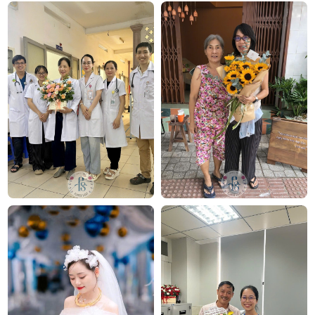
Chúng tôi mang đến đa dạng mẫu hoa:
hoa sinh
nhật
,
hoa khai trương
,
hoa cưới đẹp
, đặc biệt là các
mẫu
bó hoa cưới
được chăm chút kỹ lưỡng.
Văn Phòng: 235A Hoàng Hoa Thám, P.5, Quận Phú
Nhuận, TP.HCM
Địa chỉ: 120B Huỳnh Văn Bánh, P.11, Quận Phú Nhuận,
TP.HCM
Hotline: 093 407 2575
E-mail:
info@flowersight.com
Website:
https://flowersight.com/
Đánh giá product này