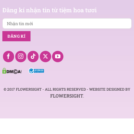
Nhận
tin
Đăng kí nhận tin từ tiệm hoa tươi
mới
© 2017 FLOWERSIGHT - ALL RIGHTS RESERVED - WEBSITE DESIGNED BY
FLOWERSIGHT
.