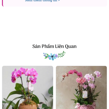
sẽ trở thành tâm điểm thu hút ánh nhìn. Màu trắng
thanh khiết tượng trưng cho sự khởi đầu mới, còn
thiết kế thanh lịch mang thông điệp phát triển bền
vững. Đây là món quà truyền tải trọn vẹn lời chúc
hồng phát và thành công lâu dài.
Giá trị ý nghĩa vượt ngoài vẻ đẹp
Không chỉ là vật trang trí, Moon Wink còn mang
Sản Phẩm Liên Quan
nhiều giá trị tinh thần. Từng cánh hoa như thay lời
chúc hạnh phúc, an yên đến người nhận. Chính sự
tinh tế trong thiết kế và ý nghĩa biểu tượng đã khiến
chậu hoa này trở thành lựa chọn hàng đầu cho các
dịp đặc biệt.
Kết bài
Moon Wink là minh chứng cho sự kết hợp hài hòa
giữa nghệ thuật cắm hoa và ý nghĩa nhân văn. Dù
đặt ở bàn làm việc, phòng khách hay trao tặng trong