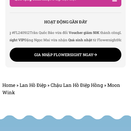
HOẠT ĐỘNG GẦN ĐÂY
 #FL240912
Trần Quốc Bảo vừa đổi
Voucher giảm 50K
thành công
Lê Thu Hà v
sight VIP
Đặng Ngọc Mai vừa nhận
Quà sinh nhật
từ Flowersight
Hoàng Đức 
GIA NHẬP FLOWERSIGHT NGAY
Home
»
Lan Hồ Điệp
»
Chậu Lan Hồ Điệp Hồng
»
Moon
Wink