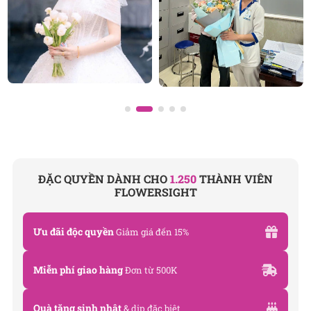
ĐẶC QUYỀN DÀNH CHO
1.250
THÀNH VIÊN
FLOWERSIGHT
Ưu đãi độc quyền
Giảm giá đến 15%
Miễn phí giao hàng
Đơn từ 500K
Quà tặng sinh nhật
& dịp đặc biệt