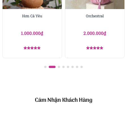
những dịp trọng đại, chậu hoa đều mang lại ấn
tượng sâu đậm. Đây là món quà vừa sang trọng vừa
chan chứa tình cảm, để lại dấu ấn bền lâu trong
Hơn Cả Yêu
Orchestral
lòng người nhận.
1.000.000
₫
2.000.000
₫
Được xếp
Được xếp
hạng
5.00
hạng
5.00
5 sao
5 sao
Công ty TNHH Hoa Tươi FLOWERSIGHT –
Shop hoa
tươi TP.HCM
FlowerSight là
shop hoa
chuyên cung cấp
hoa tươi
HCM
và toàn quốc với dịch vụ giao nhanh, đúng
Cảm Nhận Khách Hàng
hẹn. Mỗi sản phẩm là một tác phẩm nghệ thuật
được thiết kế bởi đội ngũ chuyên nghiệp, trong đó có
nhà thiết kế Thanh Thủy Florist.