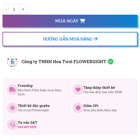
Moon Wink số lượng
MUA NGAY
HƯỚNG DẪN MUA HÀNG
Công ty TNHH Hoa Tươi FLOWERSIGHT
Freeship
Tặng thiệp thiết kế
Bán kính 5 Km hoặc mua kèm
Cho hóa đơn hoa trên 399K
bình
Thiết kế độc quyền
Giảm 10%
Chỉ có tại Flowersight
Mua phụ kiện kèm hoa
Tư vấn 24/7
093 407 2575