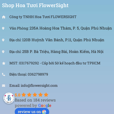
Shop Hoa Tươi FlowerSight
Công ty TNHH Hoa Tươi FLOWERSIGHT
235A Hoàng Hoa Thám, P. 5, Quận Phú Nhuận
Văn Phòng:
120B Huỳnh Văn Bánh, P.11, Quận Phú Nhuận
Địa chỉ:
25B P. Bà Triệu, Hàng Bài, Hoàn Kiếm, Hà Nội
Địa chỉ:
MST: 0317679292 - Cấp bởi Sở kế hoạch đầu tư TPHCM
Điện thoại: 0362798979
Email: info@flowersight.com
5.0
Based on 184 reviews
powered by
G
o
o
g
l
e
review us on