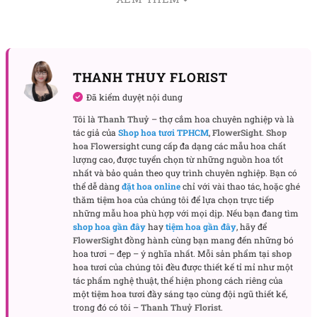
dáng và thu hút cho cây.
THANH THUY FLORIST
Đã kiểm duyệt nội dung
Tôi là
Thanh Thuỷ
– thợ cắm hoa chuyên nghiệp và là
tác giả của
Shop hoa tươi TPHCM
,
FlowerSight
.
Shop
hoa
Flowersight cung cấp đa dạng các mẫu hoa chất
lượng cao, được tuyển chọn từ những nguồn hoa tốt
nhất và bảo quản theo quy trình chuyên nghiệp. Bạn có
thể dễ dàng
đặt hoa online
chỉ với vài thao tác, hoặc ghé
thăm
tiệm hoa
của chúng tôi để lựa chọn trực tiếp
những mẫu hoa phù hợp với mọi dịp. Nếu bạn đang tìm
shop hoa gần đây
hay
tiệm hoa gần đây
, hãy để
FlowerSight
đồng hành cùng bạn mang đến những bó
hoa tươi – đẹp – ý nghĩa nhất. Mỗi sản phẩm tại
shop
hoa tươi
của chúng tôi đều được thiết kế tỉ mỉ như một
tác phẩm nghệ thuật, thể hiện phong cách riêng của
một
tiệm hoa tươi
đầy sáng tạo cùng đội ngũ thiết kế,
trong đó có tôi –
Thanh Thuỷ Florist
.