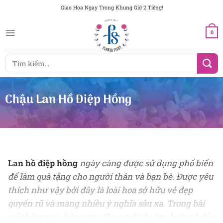
Chuyển
Giao Hoa Ngay Trong Khung Giờ 2 Tiếng!
đến
nội
0
dung
Tìm
kiếm:
Chậu Lan Hồ Điệp Hồng
Lan hồ điệp hồng
ngày càng được sử dụng phổ biến
để làm quà tặng cho người thân và bạn bè. Được yêu
thích như vậy bởi đây là loài hoa sở hữu vẻ đẹp
quyến rũ và mang nhiều ý nghĩa sâu xa. Trong bài
viết hôm nay, hãy cùng Flower Sight tìm hiểu về đặc