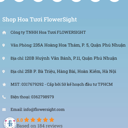
cảm, khiến nó trở thành món quà lý tưởng để bày
tỏ tình yêu thương và sự trân trọng dành cho
người đặc biệt.
Shop Hoa Tươi FlowerSight
Ngoài tình yêu, hoa lan hồ điệp hồng còn biểu
Công ty TNHH Hoa Tươi FLOWERSIGHT
trưng cho sự quý phái và sang trọng. Với vẻ đẹp
thanh lịch và cuốn hút, loài hoa này thường được
235A Hoàng Hoa Thám, P. 5, Quận Phú Nhuận
Văn Phòng:
dùng để trang trí trong các sự kiện trang trọng
120B Huỳnh Văn Bánh, P.11, Quận Phú Nhuận
như tiệc cưới, buổi lễ kỷ niệm hay sự kiện quan
Địa chỉ:
trọng.
25B P. Bà Triệu, Hàng Bài, Hoàn Kiếm, Hà Nội
Địa chỉ:
MST: 0317679292 - Cấp bởi Sở kế hoạch đầu tư TPHCM
Điện thoại: 0362798979
Email: info@flowersight.com
5.0
Based on 184 reviews