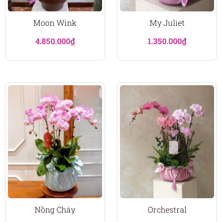
Moon Wink
My Juliet
4.850.000
₫
1.350.000
₫
Nồng Cháy
Orchestral