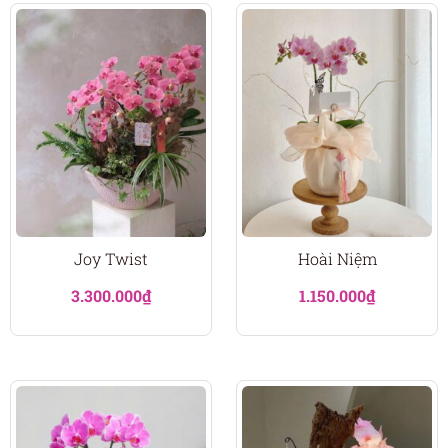
Joy Twist
Hoài Niệm
3.300.000
₫
1.150.000
₫