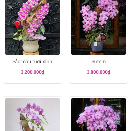
Sắc màu tươi xinh
Sumin
3.200.000
₫
3.800.000
₫