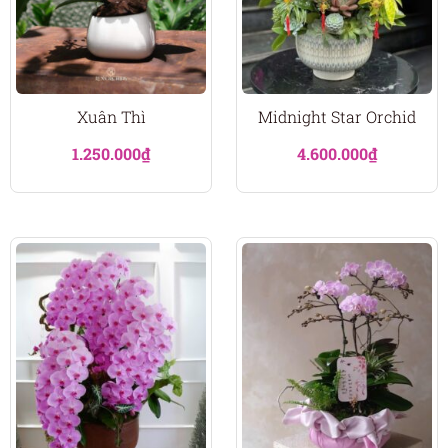
Xuân Thì
Midnight Star Orchid
1.250.000
₫
4.600.000
₫