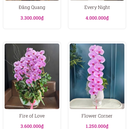
Đăng Quang
Every Night
3.300.000
₫
4.000.000
₫
Fire of Love
Flower Corner
3.600.000
₫
1.250.000
₫