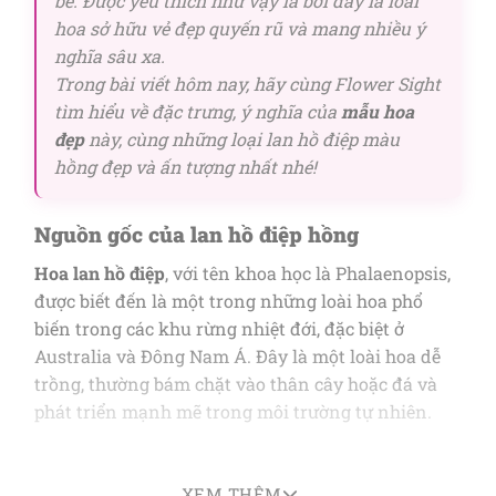
bè. Được yêu thích như vậy là bởi đây là loài
hoa sở hữu vẻ đẹp quyến rũ và mang nhiều ý
nghĩa sâu xa.
Trong bài viết hôm nay, hãy cùng Flower Sight
tìm hiểu về đặc trưng, ý nghĩa của
mẫu hoa
đẹp
này, cùng những loại lan hồ điệp màu
hồng đẹp và ấn tượng nhất nhé!
Nguồn gốc của lan hồ điệp hồng
Hoa lan hồ điệp
, với tên khoa học là Phalaenopsis,
được biết đến là một trong những loài hoa phổ
biến trong các khu rừng nhiệt đới, đặc biệt ở
Australia và Đông Nam Á. Đây là một loài hoa dễ
trồng, thường bám chặt vào thân cây hoặc đá và
phát triển mạnh mẽ trong môi trường tự nhiên.
Lan hồ điệp hồng nổi bật với những cuống hoa dày
và có khả năng uốn lượn, tạo nên vẻ đẹp duyên
XEM THÊM