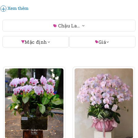
trưng, ý nghĩa của loài hoa này, cùng những mẫu lan
Xem thêm
hồ điệp màu hồng đẹp và ấn tượng nhất nhé!
Chậu Lan Hồ Điệp Hồng
Mặc định
Giá