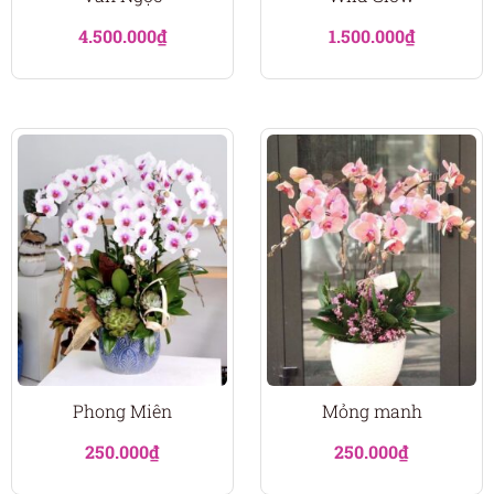
4.500.000
₫
1.500.000
₫
Phong Miên
Mỏng manh
250.000
₫
250.000
₫