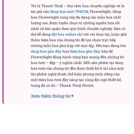
Tôi là
Thanh Thuỷ
– thợ cắm hoa chuyên nghiệp và là
tác giả của
Shop hoa tươi TPHCM
,
FlowerSight
.
Shop
hoa
Flowersight cung cấp đa dạng các mẫu hoa chất
lượng cao, được tuyển chọn từ những nguồn hoa tốt
nhất và bảo quản theo quy trình chuyên nghiệp. Bạn có
thể dễ dàng
đặt hoa online
chỉ với vài thao tác, hoặc ghé
thăm
tiệm hoa
của chúng tôi để lựa chọn trực tiếp
những mẫu hoa phù hợp với mọi dịp. Nếu bạn đang tìm
shop hoa gần đây
hay
tiệm hoa gần đây
, hãy để
FlowerSight
đồng hành cùng bạn mang đến những bó
hoa tươi – đẹp – ý nghĩa nhất. Mỗi sản phẩm tại
shop
hoa tươi
của chúng tôi đều được thiết kế tỉ mỉ như một
tác phẩm nghệ thuật, thể hiện phong cách riêng của
một
tiệm hoa tươi
đầy sáng tạo cùng đội ngũ thiết kế,
Bó hoa baby “Lời Tỏ tình”
trong đó có tôi –
Thanh Thuỷ Florist
.
Xem thêm thông tin
2. Khi nào nên tặng món quà này?
Bó hoa baby trắng sinh ra để dành cho những
khoảnh khắc đầu tiên của tình yêu. Đó có thể là lần
đầu bạn bày tỏ cảm xúc với người mình thầm
thương. Cũng có thể là dịp kỷ niệm ngày hai người