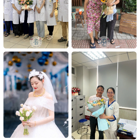
Bó hoa Tình yêu bất tử
Kết luận
Lời Tỏ tình không chỉ là bó hoa đẹp mà còn là cầu
nối dịu dàng để bạn bày tỏ cảm xúc chân thật nhất
đến người mình yêu. Đây là món quà hoàn hảo cho
mọi dịp tỏ tình hay kỷ niệm tình yêu. Với mức giá
linh hoạt từ 500.000 VNĐ, bạn có thể dễ dàng chọn
một phiên bản phù hợp mà vẫn giữ được sự đặc biệt
và ý nghĩa sâu sắc dành cho người thương.
Công ty TNHH Hoa Tươi FLOWERSIGHT –
Shop
hoa tươi
TP.HCM
FlowerSight là
shop hoa
chuyên cung cấp
hoa tươi
HCM
và toàn quốc với dịch vụ giao nhanh, đúng