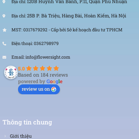
120B Huỳnh Văn Bánh, P.11, Quận Phú Nhuận
Địa chỉ:
25B P. Bà Triệu, Hàng Bài, Hoàn Kiếm, Hà Nội
Địa chỉ:
MST: 0317679292 - Cấp bởi Sở kế hoạch đầu tư TPHCM
Điện thoại: 0362798979
Email: info@flowersight.com
5.0
Based on 184 reviews
powered by
G
o
o
g
l
e
review us on
Thông tin chung
Giới thiệu