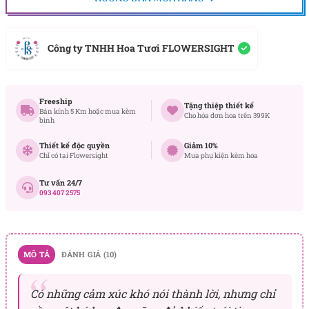
Công ty TNHH Hoa Tươi FLOWERSIGHT
Freeship
Tặng thiệp thiết kế
Bán kính 5 Km hoặc mua kèm
Cho hóa đơn hoa trên 399K
bình
Thiết kế độc quyền
Giảm 10%
Chỉ có tại Flowersight
Mua phụ kiện kèm hoa
Tư vấn 24/7
093 407 2575
MÔ TẢ
ĐÁNH GIÁ (10)
Có những cảm xúc khó nói thành lời, nhưng chỉ