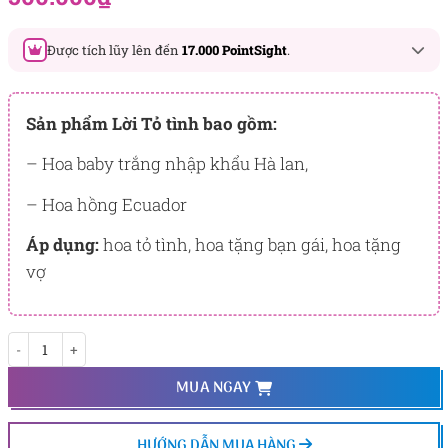
đánh giá
Được tích lũy lên đến
17.000 PointSight
.
Đây là số PointSight ước tính bạn sẽ được tích lũy khi mua
sản phẩm hôm nay, tương ứng với quyền lợi hạng
Sản phẩm Lời Tỏ tình bao gồm:
BẠCH KIM
– Hoa baby trắng nhập khẩu Hà lan,
PointSight có giá trị dùng để trừ trực tiếp vào đơn hàng hoặc
đổi quà tặng ưu đãi tại Flowersight.
– Hoa hồng Ecuador
Đăng nhập
hoặc
Đăng ký
ngay để kiểm tra mức tích lũy
Áp dụng:
hoa tỏ tình, hoa tặng bạn gái, hoa tặng
chính xác nhất dành cho bạn.
vợ
Lời Tỏ tình số lượng
MUA NGAY
HƯỚNG DẪN MUA HÀNG