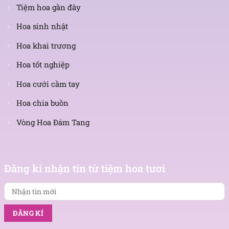
Tiệm hoa gần đây
Hoa sinh nhật
Hoa khai trương
Hoa tốt nghiệp
Hoa cưới cầm tay
Hoa chia buồn
Vòng Hoa Đám Tang
Nhận
tin
Đăng kí nhận tin từ tiệm hoa tươi
mới