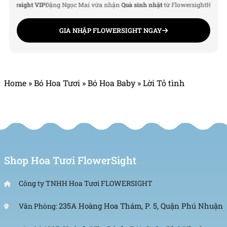
ersight VIP
Đặng Ngọc Mai vừa nhận
Quà sinh nhật
từ Flowersight
Hoàng Đức
Website: https://flowersight.com/
GIA NHẬP FLOWERSIGHT NGAY
Đánh giá product này
Home
»
Bó Hoa Tươi
»
Bó Hoa Baby
»
Lời Tỏ tình
Shop Hoa Tươi FlowerSight
Công ty TNHH Hoa Tươi FLOWERSIGHT
235A Hoàng Hoa Thám, P. 5, Quận Phú Nhuận
Văn Phòng: