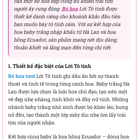
cần một bó hoa đẹp cũng đủ khiến trái tim
người ấy rung động.
Bó hoa
Lời Tỏ tình được
thiết kế dành riêng cho khoảnh khắc đầu tiên
bạn muốn bày tỏ tình cảm. Với sự kết hợp của
hoa baby trắng nhập khẩu từ Hà Lan và hoa
hồng Ecuador, sản phẩm mang nét dịu dàng,
thuần khiết và lãng mạn đến từng chi tiết.
1. Thiết kế đặc biệt của Lời Tỏ tình
Bó hoa tươi
Lời Tỏ tình ghi dấu ấn bởi sự thanh
thoát và tinh tế trong từng cánh hoa. Baby trắng Hà
Lan được lựa chọn là loài hoa chủ đạo, tạo nên một
vẻ đẹp nhẹ nhàng, tinh khôi và đầy nữ tính. Những
nhánh baby trắng nhỏ xinh được bó khéo léo, bung
nở đều, tạo thành một lớp mây dịu nhẹ ôm lấy trái
tim của người nhận.
Kết hợp cùng baby là hoa hồng Ecuador – dòng hoa