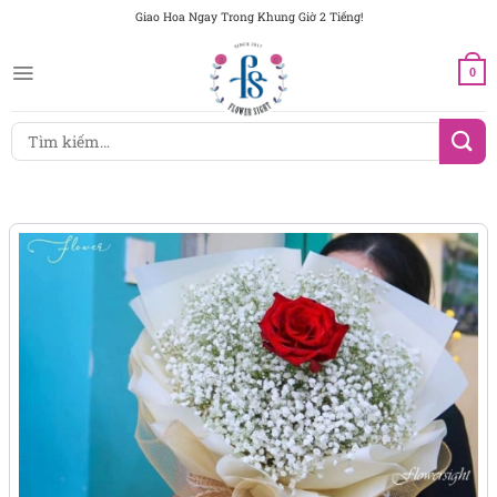
Chuyển
Giao Hoa Ngay Trong Khung Giờ 2 Tiếng!
đến
nội
0
dung
Tìm
kiếm: