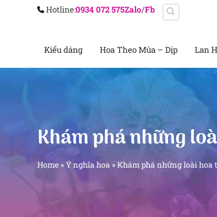
Chuyển
Hotline:
0934 072 575
Zalo
/
Fb
đến
nội
Kiểu dáng
Hoa Theo Mùa – Dịp
Lan H
dung
Khám phá những loài
Home
»
Ý nghĩa hoa
»
Khám phá những loài hoa 