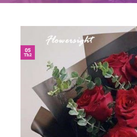
05
Th2