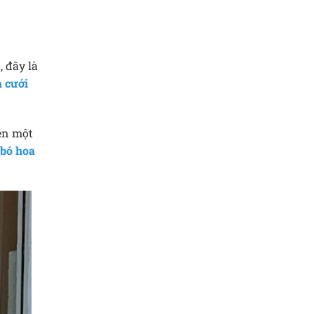
 đây là
 cưới
iện một
bó hoa