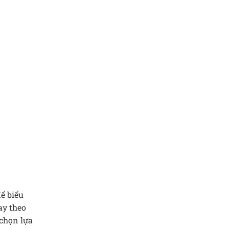
để biểu
ay theo
chọn lựa