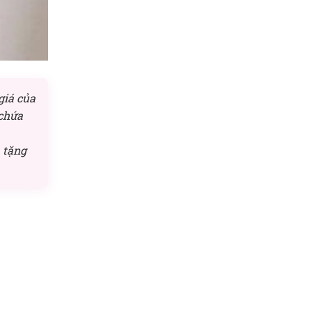
giá của
 chứa
 tặng