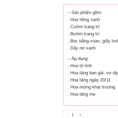
Đây là số PointSight ước tín
ứng với quyền lợi hạng
BẠCH
– Sản phẩm gồm:
. Hoa hồng xanh
PointSight có giá trị dùng để 
Flowersight.
. Cườm trang trí
. Bướm trang trí
Đăng nhập
hoặc
Đăng ký
nga
. Bọc bằng voan, giấy lướ
bạn.
. Dây nơ xanh
– Áp dụng:
. Hoa tỏ tình
. Hoa tặng bạn gái, vợ dị
. Hoa tặng ngày 20/11
. Hoa mừng khai trương
. Hoa tặng mẹ
Hương Đêm số lượng