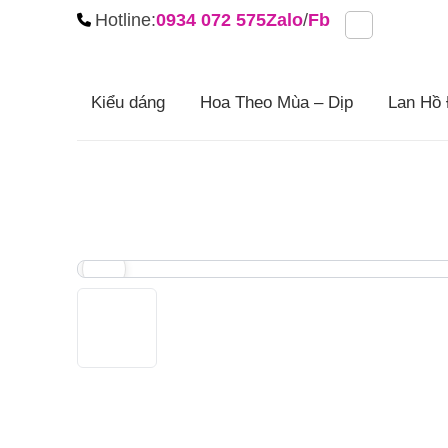
Chuyển
Hotline:
0934 072 575
Zalo
/
Fb
đến
nội
dung
Kiểu dáng
Hoa Theo Mùa – Dịp
Lan Hồ 