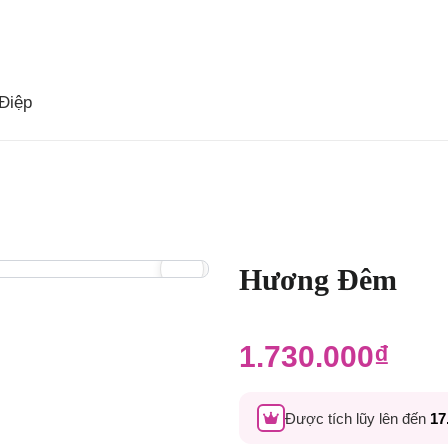
Điệp
Hương Đêm
5.00
1
trên 5
1.730.000
₫
dựa trên
đánh giá
Được tích lũy lên đến
17