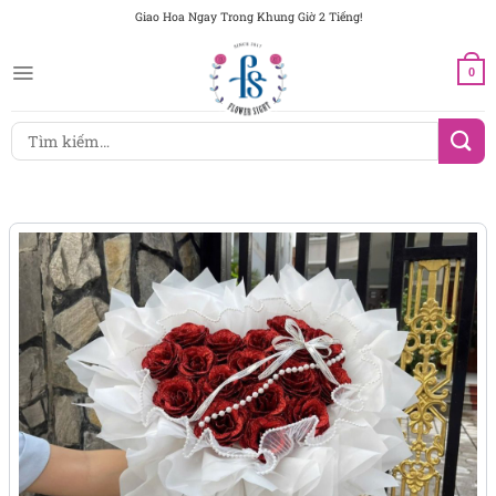
Chuyển
Giao Hoa Ngay Trong Khung Giờ 2 Tiếng!
đến
nội
0
dung
Tìm
kiếm: