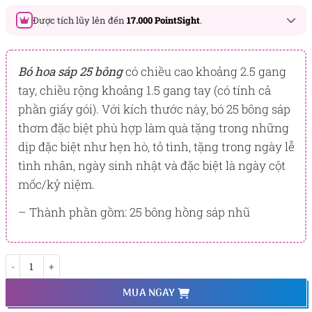
Được tích lũy lên đến
17.000 PointSight
.
Đây là số PointSight ước tính bạn sẽ được tích lũy khi mua
sản phẩm hôm nay, tương ứng với quyền lợi hạng
Bó hoa sáp 25 bông
có chiều cao khoảng 2.5 gang
BẠCH KIM
tay, chiều rộng khoảng 1.5 gang tay (có tính cả
phần giấy gói). Với kích thước này, bó 25 bông sáp
PointSight có giá trị dùng để trừ trực tiếp vào đơn hàng hoặc
đổi quà tặng ưu đãi tại Flowersight.
thơm đặc biệt phù hợp làm quà tặng trong những
dịp đặc biệt như hẹn hò, tỏ tình, tặng trong ngày lễ
Đăng nhập
hoặc
Đăng ký
ngay để kiểm tra mức tích lũy
chính xác nhất dành cho bạn.
tình nhân, ngày sinh nhật và đặc biệt là ngày cột
mốc/kỷ niệm.
– Thành phần gồm: 25 bông hồng sáp nhũ
Ngân Kỷ số lượng
MUA NGAY