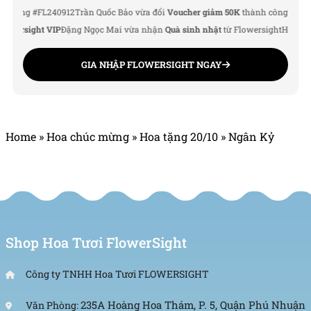
TP.HCM
g #FL240912
Trần Quốc Bảo vừa đổi
Voucher giảm 50K
thành công
Lê Thu Hà v
rsight VIP
Đặng Ngọc Mai vừa nhận
Quà sinh nhật
từ Flowersight
Hoàng Đức 
Địa chỉ: 235A Hoàng Hoa Thám, P.5, Quận Phú
Nhuận, TP.HCM
GIA NHẬP FLOWERSIGHT NGAY
Hotline: 093.407.2575
Website: https://flowersight.com/
Home
»
Hoa chúc mừng
»
Hoa tặng 20/10
»
Ngân Kỷ
Đánh giá product này
Shop Hoa Tươi FlowerSight
Công ty TNHH Hoa Tươi FLOWERSIGHT
235A Hoàng Hoa Thám, P. 5, Quận Phú Nhuận
Văn Phòng: