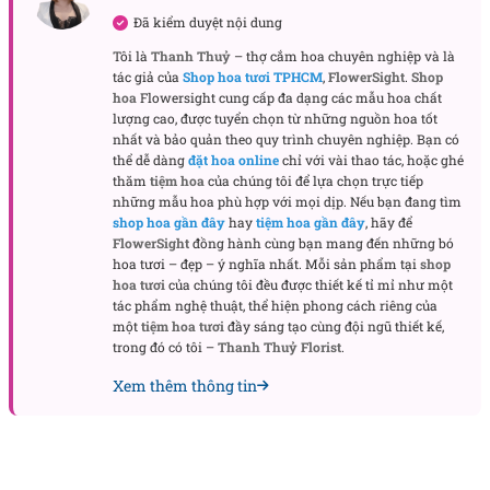
cắm bên trong (đảm bảo tính thẩm mỹ).
Đã kiểm duyệt nội dung
Tôi là
Thanh Thuỷ
– thợ cắm hoa chuyên nghiệp và là
Phụ kiện trang trí đi kèm
có thể là nơ, chữ, tấm bìa
tác giả của
Shop hoa tươi TPHCM
,
FlowerSight
.
Shop
hoặc logo. Cái này người tặng có thể chủ động
hoa
Flowersight cung cấp đa dạng các mẫu hoa chất
lượng cao, được tuyển chọn từ những nguồn hoa tốt
chuẩn bị để hợp theo ý muốn.
nhất và bảo quản theo quy trình chuyên nghiệp. Bạn có
thể dễ dàng
đặt hoa online
chỉ với vài thao tác, hoặc ghé
Bài viết liên quan:
thăm
tiệm hoa
của chúng tôi để lựa chọn trực tiếp
những mẫu hoa phù hợp với mọi dịp. Nếu bạn đang tìm
shop hoa gần đây
hay
tiệm hoa gần đây
, hãy để
Hoa chúc mừng sinh nhật
FlowerSight
đồng hành cùng bạn mang đến những bó
hoa tươi – đẹp – ý nghĩa nhất. Mỗi sản phẩm tại
shop
Hoa tặng sinh nhật người yêu
hoa tươi
của chúng tôi đều được thiết kế tỉ mỉ như một
tác phẩm nghệ thuật, thể hiện phong cách riêng của
Ý nghĩa của bó hoa sáp 25 bông
một
tiệm hoa tươi
đầy sáng tạo cùng đội ngũ thiết kế,
trong đó có tôi –
Thanh Thuỷ Florist
.
Xem thêm thông tin