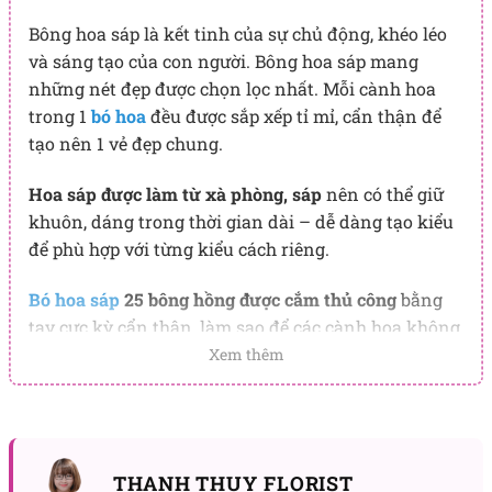
Bông hoa sáp là kết tinh của sự chủ động, khéo léo
và sáng tạo của con người. Bông hoa sáp mang
những nét đẹp được chọn lọc nhất. Mỗi cành hoa
trong 1
bó hoa
đều được sắp xếp tỉ mỉ, cẩn thận để
tạo nên 1 vẻ đẹp chung.
Hoa sáp được làm từ xà phòng, sáp
nên có thể giữ
khuôn, dáng trong thời gian dài – dễ dàng tạo kiểu
để phù hợp với từng kiểu cách riêng.
Bó hoa sáp
25 bông hồng được cắm thủ công
bằng
tay cực kỳ cẩn thận, làm sao để các cành hoa không
có khoảng cách nhưng vẫn đảm bảo không bị đè
Xem thêm
nén quá (dễ gây rụng cánh).
Giấy gói đơn giản, đẹp
, phù hợp với phong cách và sở
thích hiện tại của người trẻ. Cách bó gói cũng rất
THANH THUY FLORIST
chỉn chu, phải tạo hình và che kín được phần đế