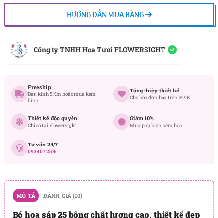
HƯỚNG DẪN MUA HÀNG
Công ty TNHH Hoa Tươi FLOWERSIGHT
Freeship
Tặng thiệp thiết kế
Bán kính 5 Km hoặc mua kèm
Cho hóa đơn hoa trên 399K
bình
Thiết kế độc quyền
Giảm 10%
Chỉ có tại Flowersight
Mua phụ kiện kèm hoa
Tư vấn 24/7
093 407 2575
MÔ TẢ
ĐÁNH GIÁ (10)
Bó hoa sáp 25 bông chất lượng cao, thiết kế đẹp