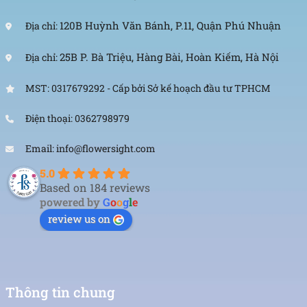
120B Huỳnh Văn Bánh, P.11, Quận Phú Nhuận
Địa chỉ:
25B P. Bà Triệu, Hàng Bài, Hoàn Kiếm, Hà Nội
Địa chỉ:
MST: 0317679292 - Cấp bởi Sở kế hoạch đầu tư TPHCM
Điện thoại: 0362798979
Email: info@flowersight.com
5.0
Based on 184 reviews
powered by
G
o
o
g
l
e
review us on
Thông tin chung