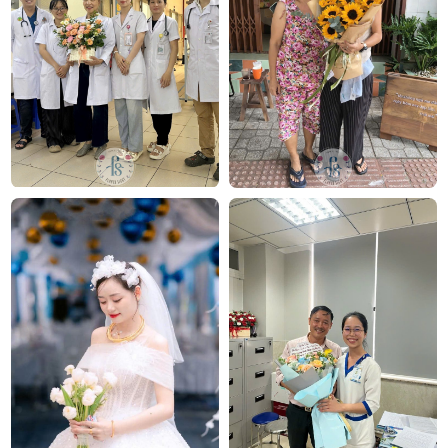
theo thời gian. Bởi đặc tính của hoa sáp là không bị
héo, giữ mùi thơm lâu và có thể chưng trong thời
gian dài. Phần cánh hoa mềm mại nhưng giữ form
rất tốt, đảm bảo về tính thẩm mỹ – tượng trưng cho
vẻ đẹp của người phụ nữ.
Cuối cùng là màu hoa
,
mẫu hoa đẹp
có nhiều màu
sắc khác nhau để sử dụng cho mục đích đa dạng.
Nếu là để tặng người yêu, vợ, bạn có thể chọn màu
đỏ/hồng lãng mạn. Còn nếu để tặng bạn bè, đồng
nghiệp, bạn có thể lựa các màu xanh/vàng.
Đọc thêm:
Hoa sinh nhật bạn gái
FlowerSight có bán bó hoa sáp 25 bông giá tốt
FlowerSight là cửa hàng hoa uy tín chuyên cung cấp