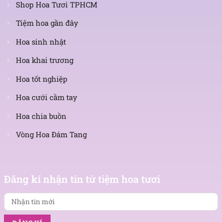
Shop Hoa Tươi TPHCM
Tiệm hoa gần đây
Hoa sinh nhật
Hoa khai trương
Hoa tốt nghiệp
Hoa cưới cầm tay
Hoa chia buồn
Vòng Hoa Đám Tang
Nhận
tin
Đăng kí nhận tin từ tiệm hoa tươi
mới