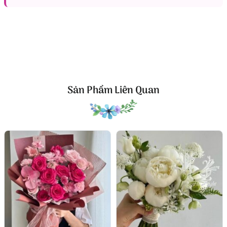
ánh nhìn với nét quyến rũ riêng biệt
Không cầu kỳ, nhưng chính vẻ đẹp thuần khiết,
mềm mại của mẫu đơn đã giúp
bó hoa tươi
trở nên
nổi bật một cách tự nhiên. Kết hợp thêm lá bạc hoặc
hoa phụ trắng tinh tế, bó hoa cưới như một bản hoà
ca nhẹ nhàng mà đầy sức sống, cuốn hút mọi ánh
nhìn.
Sản Phẩm Liên Quan
Xem thêm các bó
hoa cưới đẹp
được nhiều người yêu
thích trong dịp lễ cưới quan trọng:
Bó hoa hồng
Bó hoa hướng dương
Bó hoa tulip
Thiết kế bó tròn trang nhã – dễ cầm tay, phù hợp
nhiều phong cách lễ cưới từ cổ điển đến hiện đại
Bó hoa cưới được bó tròn gọn gàng, điểm thêm dải