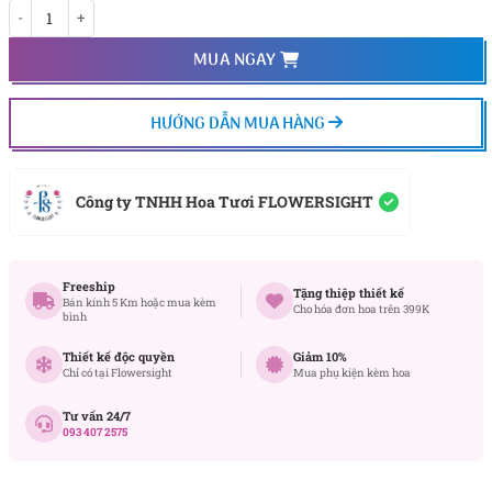
Hồng Viên Mãn số lượng
MUA NGAY
HƯỚNG DẪN MUA HÀNG
Công ty TNHH Hoa Tươi FLOWERSIGHT
Freeship
Tặng thiệp thiết kế
Bán kính 5 Km hoặc mua kèm
Cho hóa đơn hoa trên 399K
bình
Thiết kế độc quyền
Giảm 10%
Chỉ có tại Flowersight
Mua phụ kiện kèm hoa
Tư vấn 24/7
093 407 2575