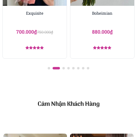
ruy băng lụa mềm mại, vừa vặn với tay cầm của cô
dâu. Dù bạn chọn phong cách lễ cưới cổ tích, vintage
Exquisite
Boheimian
hay sang trọng hiện đại, bó hoa cưới mẫu đơn hồng
đều là điểm nhấn hoàn hảo tôn vinh hình ảnh nàng
700.000
₫
880.000
₫
dâu rạng ngời trong ngày trọng đại.
750.000
₫
Được xếp
Được xếp
hạng
5.00
hạng
5.00
5 sao
5 sao
Cảm Nhận Khách Hàng