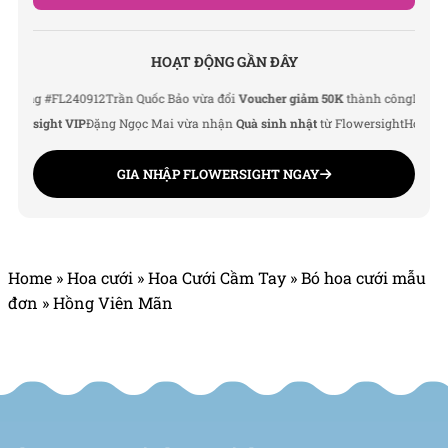
HOẠT ĐỘNG GẦN ĐÂY
g #FL240912
Trần Quốc Bảo vừa đổi
Voucher giảm 50K
thành công
Lê Thu Hà v
rsight VIP
Đặng Ngọc Mai vừa nhận
Quà sinh nhật
từ Flowersight
Hoàng Đức 
GIA NHẬP FLOWERSIGHT NGAY
Home
»
Hoa cưới
»
Hoa Cưới Cầm Tay
»
Bó hoa cưới mẫu
đơn
»
Hồng Viên Mãn