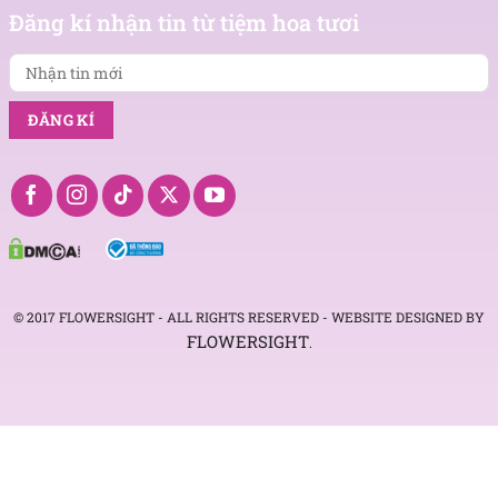
tin
Đăng kí nhận tin từ tiệm hoa tươi
mới
© 2017 FLOWERSIGHT - ALL RIGHTS RESERVED - WEBSITE DESIGNED BY
FLOWERSIGHT
.