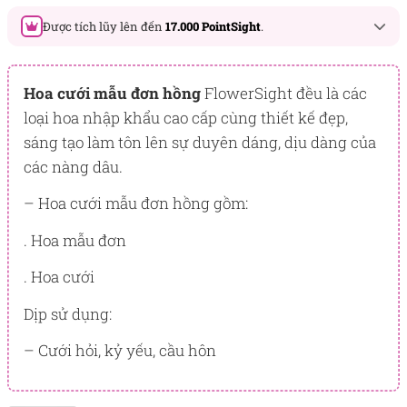
Được tích lũy lên đến
17.000 PointSight
.
Đây là số PointSight ước tính bạn sẽ được tích lũy khi mua
sản phẩm hôm nay, tương ứng với quyền lợi hạng
Hoa cưới mẫu đơn hồng
FlowerSight đều là các
BẠCH KIM
loại hoa nhập khẩu cao cấp cùng thiết kế đẹp,
sáng tạo làm tôn lên sự duyên dáng, dịu dàng của
PointSight có giá trị dùng để trừ trực tiếp vào đơn hàng hoặc
đổi quà tặng ưu đãi tại Flowersight.
các nàng dâu.
Đăng nhập
hoặc
Đăng ký
ngay để kiểm tra mức tích lũy
– Hoa cưới mẫu đơn hồng gồm:
chính xác nhất dành cho bạn.
. Hoa mẫu đơn
. Hoa cưới
Dịp sử dụng:
– Cưới hỏi, kỷ yếu, cầu hôn