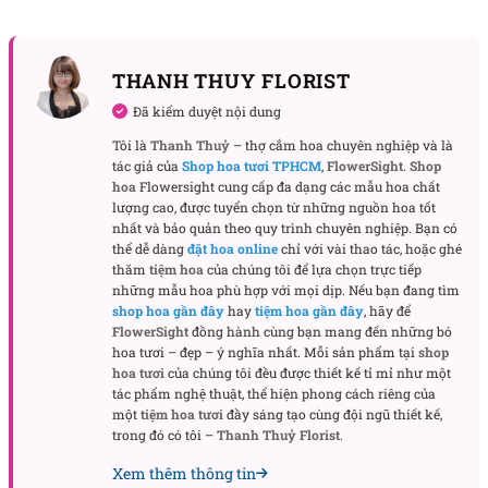
THANH THUY FLORIST
Đã kiểm duyệt nội dung
Tôi là
Thanh Thuỷ
– thợ cắm hoa chuyên nghiệp và là
tác giả của
Shop hoa tươi TPHCM
,
FlowerSight
.
Shop
hoa
Flowersight cung cấp đa dạng các mẫu hoa chất
lượng cao, được tuyển chọn từ những nguồn hoa tốt
nhất và bảo quản theo quy trình chuyên nghiệp. Bạn có
thể dễ dàng
đặt hoa online
chỉ với vài thao tác, hoặc ghé
thăm
tiệm hoa
của chúng tôi để lựa chọn trực tiếp
những mẫu hoa phù hợp với mọi dịp. Nếu bạn đang tìm
shop hoa gần đây
hay
tiệm hoa gần đây
, hãy để
FlowerSight
đồng hành cùng bạn mang đến những bó
hoa tươi – đẹp – ý nghĩa nhất. Mỗi sản phẩm tại
shop
hoa tươi
của chúng tôi đều được thiết kế tỉ mỉ như một
tác phẩm nghệ thuật, thể hiện phong cách riêng của
Bó hoa cưới mẫu đơn hồng thanh lịch
một
tiệm hoa tươi
đầy sáng tạo cùng đội ngũ thiết kế,
trong đó có tôi –
Thanh Thuỷ Florist
.
Tạo điểm nhấn độc đáo giữa đám đông – thu hút
Xem thêm thông tin