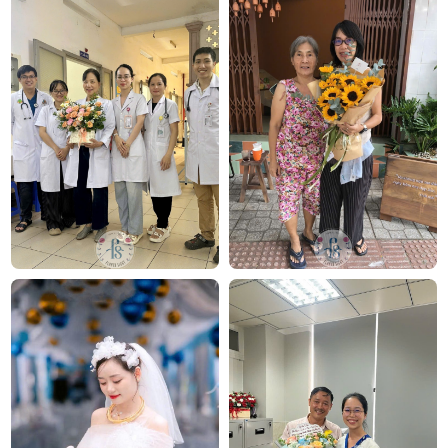
Bó hoa cưới mẫu đơn
Vì sao nên đặt hoa cưới mẫu đơn hồng tại
FlowerSight?
Đa dạng chủng loại được nhập khẩu trực tiếp từ nhiều
quốc gia, đảm bảo độ nở rộ đẹp và chất lượng nhất.
Thiết kế bó hoa cưới, cổng hoa cưới, trang trí xe hoa theo
yêu cầu.
Dịch vụ hoa cưới trọn gói, giá cạnh tranh nhất với nhiều
ưu đãi, chiết khấu hấp dẫn.
Công ty TNHH Hoa Tươi FLOWERSIGHT –
Shop
hoa tươi TP.HCM
FlowerSight là
shop hoa
chuyên cung cấp
hoa tươi
HCM
và toàn quốc với dịch vụ giao nhanh, đúng
hẹn. Mỗi sản phẩm là một tác phẩm nghệ thuật