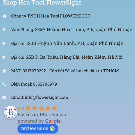
Shop Hoa Tươi FlowerSight
Công ty TNHH Hoa Tươi FLOWERSIGHT
235A Hoàng Hoa Thám, P. 5, Quận Phú Nhuận
Văn Phòng:
120B Huỳnh Văn Bánh, P.11, Quận Phú Nhuận
Địa chỉ:
25B P. Bà Triệu, Hàng Bài, Hoàn Kiếm, Hà Nội
Địa chỉ:
MST: 0317679292 - Cấp bởi Sở kế hoạch đầu tư TPHCM
Điện thoại: 0362798979
Email: info@flowersight.com
5.0
Based on 184 reviews
powered by
G
o
o
g
l
e
review us on