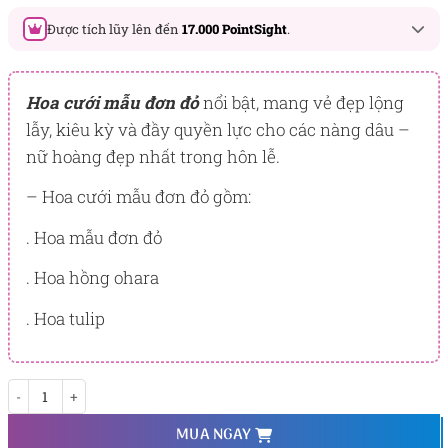
Được tích lũy lên đến
17.000 PointSight
.
Đây là số PointSight ước tính bạn sẽ được tích lũy khi mua
sản phẩm hôm nay, tương ứng với quyền lợi hạng
Hoa cưới mẫu đơn đỏ
nổi bật, mang vẻ đẹp lộng
BẠCH KIM
lẫy, kiêu kỳ và đầy quyền lực cho các nàng dâu –
nữ hoàng đẹp nhất trong hôn lễ.
PointSight có giá trị dùng để trừ trực tiếp vào đơn hàng hoặc
đổi quà tặng ưu đãi tại Flowersight.
– Hoa cưới mẫu đơn đỏ gồm:
Đăng nhập
hoặc
Đăng ký
ngay để kiểm tra mức tích lũy
chính xác nhất dành cho bạn.
. Hoa mẫu đơn đỏ
. Hoa hồng ohara
. Hoa tulip
Sắc Son số lượng
MUA NGAY