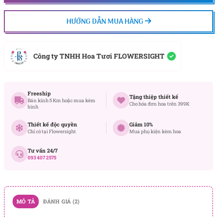
HƯỚNG DẪN MUA HÀNG
Công ty TNHH Hoa Tươi FLOWERSIGHT
Freeship
Tặng thiệp thiết kế
Bán kính 5 Km hoặc mua kèm
Cho hóa đơn hoa trên 399K
bình
Thiết kế độc quyền
Giảm 10%
Chỉ có tại Flowersight
Mua phụ kiện kèm hoa
Tư vấn 24/7
093 407 2575
MÔ TẢ
ĐÁNH GIÁ (2)