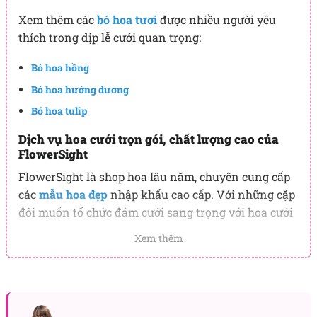
Xem thêm các
bó hoa tươi
được nhiều người yêu
thích trong dịp lễ cưới quan trọng:
Bó hoa hồng
Bó hoa hướng dương
Bó hoa tulip
Dịch vụ hoa cưới trọn gói, chất lượng cao của
FlowerSight
FlowerSight là shop hoa lâu năm, chuyên cung cấp
các
mẫu hoa đẹp
nhập khẩu cao cấp. Với những cặp
đôi muốn tổ chức đám cưới sang trọng với hoa cưới
mẫu đơn đỏ hay bất cứ loại hoa nhập nào khác,
Xem thêm
chúng tôi đều sẵn sàng hỗ trợ.
Các gói hoa cưới của FlowerSight đa dạng, thực hiện
đầy đủ từ thiết kế bó
hoa cưới cầm tay đơn giản
,
hoa
để bàn
cho đến cổng hoa cưới, trang trí xe hoa cưới