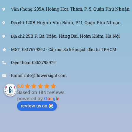
235A Hoàng Hoa Thám, P. 5, Quận Phú Nhuận
Văn Phòng:
120B Huỳnh Văn Bánh, P.11, Quận Phú Nhuận
Địa chỉ:
25B P. Bà Triệu, Hàng Bài, Hoàn Kiếm, Hà Nội
Địa chỉ:
MST: 0317679292 - Cấp bởi Sở kế hoạch đầu tư TPHCM
Điện thoại: 0362798979
Email: info@flowersight.com
5.0
Based on 184 reviews
powered by
G
o
o
g
l
e
review us on