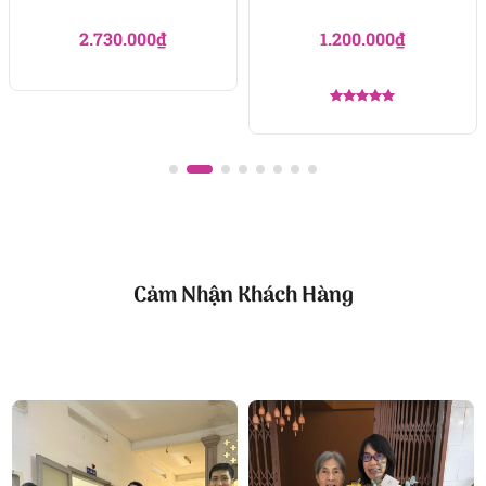
2.730.000
₫
1.200.000
₫
Được xếp
hạng
5.00
5 sao
Cảm Nhận Khách Hàng