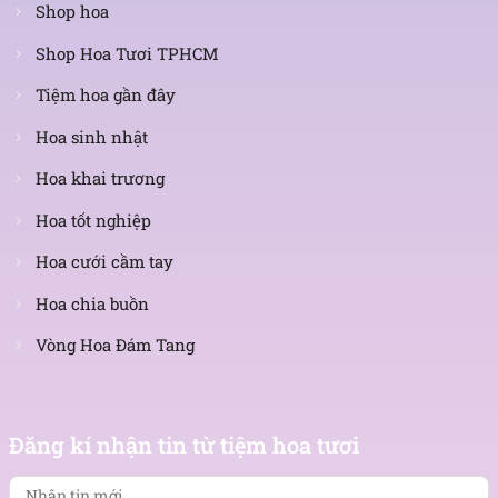
Shop hoa
Shop Hoa Tươi TPHCM
Tiệm hoa gần đây
Hoa sinh nhật
Hoa khai trương
Hoa tốt nghiệp
Hoa cưới cầm tay
Hoa chia buồn
Vòng Hoa Đám Tang
Nhận
tin
Đăng kí nhận tin từ tiệm hoa tươi
mới