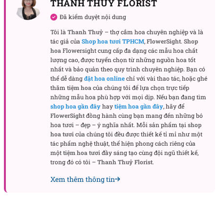
THANH THUY FLORIST
với mức giá hợp lý nhất cho bạn!
Đã kiểm duyệt nội dung
Tôi là
Thanh Thuỷ
– thợ cắm hoa chuyên nghiệp và là
Công ty TNHH Hoa Tươi FLOWERSIGHT
tác giả của
Shop hoa tươi TPHCM
,
FlowerSight
.
Shop
hoa
Flowersight cung cấp đa dạng các mẫu hoa chất
Văn Phòng: 235A Hoàng Hoa Thám, P. 5, Quận Phú
lượng cao, được tuyển chọn từ những nguồn hoa tốt
Nhuận, TP.HCM
nhất và bảo quản theo quy trình chuyên nghiệp. Bạn có
thể dễ dàng
đặt hoa online
chỉ với vài thao tác, hoặc ghé
thăm
tiệm hoa
của chúng tôi để lựa chọn trực tiếp
Địa chỉ: 120B Huỳnh Văn Bánh, P.11, Quận Phú
những mẫu hoa phù hợp với mọi dịp. Nếu bạn đang tìm
Nhuận, TP.HCM
shop hoa gần đây
hay
tiệm hoa gần đây
, hãy để
FlowerSight
đồng hành cùng bạn mang đến những bó
Hotline: 093 407 2575
hoa tươi – đẹp – ý nghĩa nhất. Mỗi sản phẩm tại
shop
hoa tươi
của chúng tôi đều được thiết kế tỉ mỉ như một
tác phẩm nghệ thuật, thể hiện phong cách riêng của
Shop hoa mail: info@flowersight.com
một
tiệm hoa tươi
đầy sáng tạo cùng đội ngũ thiết kế,
trong đó có tôi –
Thanh Thuỷ Florist
.
Website:
https://flowersight.com/
Xem thêm thông tin
Đánh giá product này