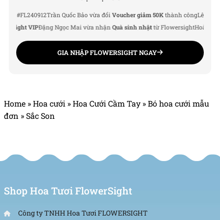
 #FL240912
Trần Quốc Bảo vừa đổi
Voucher giảm 50K
thành công
Lê Thu Hà vừ
sight VIP
Đặng Ngọc Mai vừa nhận
Quà sinh nhật
từ Flowersight
Hoàng Đức N
GIA NHẬP FLOWERSIGHT NGAY
Home
»
Hoa cưới
»
Hoa Cưới Cầm Tay
»
Bó hoa cưới mẫu
đơn
»
Sắc Son
Shop Hoa Tươi FlowerSight
Công ty TNHH Hoa Tươi FLOWERSIGHT