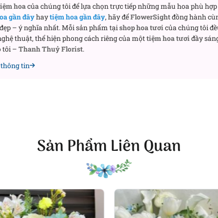
a cưới hoa hồng đỏ cho cổng hoa, xe hoa, bó hoa cầm tay,
h
tiệm hoa
của chúng tôi để lựa chọn trực tiếp những mẫu hoa phù hợp 
g liên hệ ngay với FlowerSight để được tư vấn, báo giá qu
oa gần đây
hay
tiệm hoa gần đây
, hãy để
FlowerSight
đồng hành cù
 đẹp – ý nghĩa nhất. Mỗi sản phẩm tại
shop hoa tươi
của chúng tôi đề
ghệ thuật, thể hiện phong cách riêng của một
tiệm hoa tươi
đầy sáng
i FLOWERSIGHT
 tôi –
Thanh Thuỷ Florist
.
oa Thám, P. 5, Quận Phú Nhuận, TP.HCM
thông tin
Bánh, P.11, Quận Phú Nhuận, TP.HCM
ersight.com
Sản Phẩm Liên Quan
ght.com/