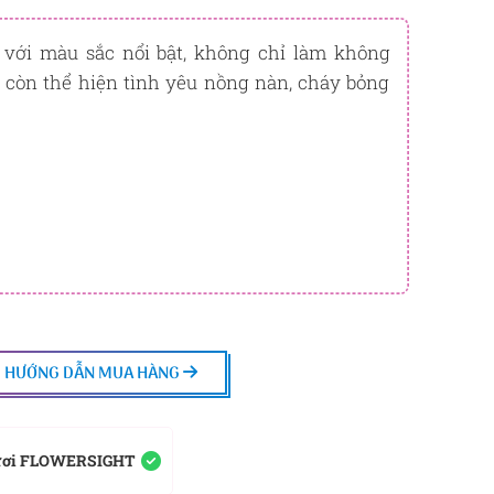
h bạn sẽ được tích lũy khi mua sản phẩm hôm nay,
g
ỏ
với màu sắc nổi bật, không chỉ làm không
BẠCH KIM
còn thể hiện tình yêu nồng nàn, cháy bỏng
trừ trực tiếp vào đơn hàng hoặc đổi quà tặng ưu đãi tại
y để kiểm tra mức tích lũy chính xác nhất dành cho
HƯỚNG DẪN MUA HÀNG
ươi FLOWERSIGHT