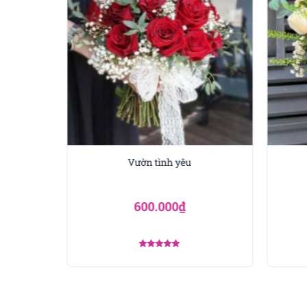
Vườn tình yêu
600.000
₫
Được xếp
hạng
5.00
5 sao