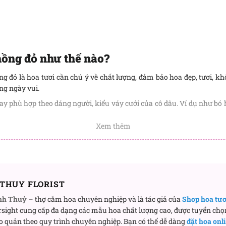
hồng đỏ như thế nào?
g đỏ là hoa tươi cần chú ý về chất lượng, đảm bảo hoa đẹp, tươi, 
g ngày vui.
ay phù hợp theo dáng người, kiểu váy cưới của cô dâu. Ví dụ như bó h
Xem thêm
hể thiết kế được theo nhiều phong cách khác nhau, từ đơn giản, tinh
 sự đồng nhất trong tổng thể không gian.
a hồng đỏ chất lượng nhất ở đâu?
ấp dịch vụ hoa cưới trọn gói. Đặc biệt, chúng tôi có rất 
THUY FLORIST
u hoa đẹp
và tươi 100%, thiết kế đa dạng phong cách, dự
nh Thuỷ
– thợ cắm hoa chuyên nghiệp và là tác giả của
Shop hoa tư
sight cung cấp đa dạng các mẫu hoa chất lượng cao, được tuyển chọ
o quản theo quy trình chuyên nghiệp. Bạn có thể dễ dàng
đặt hoa onl