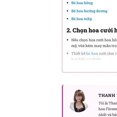
Bó hoa hồng
Bó hoa hướng dương
Bó hoa tulip
2. Chọn hoa cưới 
Nếu chọn hoa cưới hoa hồn
mỹ, vừa kém may mắn tron
Thiết kế
bó hoa
cưới cầm t
hoa kiểu tự nhiên,…
Hoa cưới hoa hồng đỏ có t
Điều quan trọng là hãy tạo
3. Đặt hoa cưới ho
FlowerSight chuyên cung c
THANH 
hoa hồng đỏ, cam kết
mẫ
Tôi là
Tha
hàng.
hoa
Flower
nhất và bả