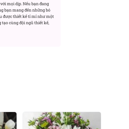
oa cưới đơn giản đẹp
,
hoa
với mọi dịp. Nếu bạn đang
a
Hotline: 093 407 2575
.
ng bạn mang đến những bó
u được thiết kế tỉ mỉ như một
 tạo cùng đội ngũ thiết kế,
Đánh giá product này