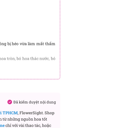
không bị héo vừa làm mất thẩm
oa tròn, bó hoa thác nước, bó
 tế đến sang trọng, lộng lẫy.
Đã kiểm duyệt nội dung
nhiều lựa chọn về hoa cưới
a theo yêu cầu của khách
ơi TPHCM
,
FlowerSight
.
Shop
n từ những nguồn hoa tốt
ine
chỉ với vài thao tác, hoặc