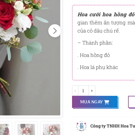
Đây là số PointSight ước tín
tương ứng với quyền lợi hạn
Hoa cưới hoa hồng đ
gian thêm ấn tượng mà 
PointSight có giá trị dùng để 
Flowersight.
của cô dâu chú rể.
Đăng nhập
hoặc
Đăng ký
nga
– Thành phần:
bạn.
. Hoa hồng đỏ
. Hoa lá phụ khác
Thắm Thiết số lượng
MUA NGAY
Công ty TNHH Hoa T