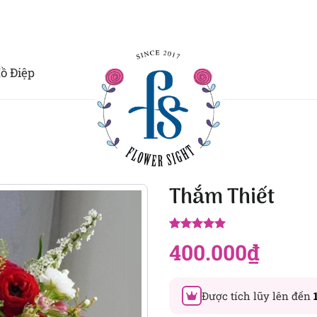
ồ Điệp
Thắm Thiết
5.00
2
trên 5
400.000
₫
dựa trên
đánh giá
Được tích lũy lên đến