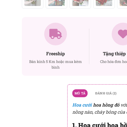
Freeship
Tặng thiệp 
Bán kính 5 Km hoặc mua kèm
Cho hóa đơn ho
bình
MÔ TẢ
ĐÁNH GIÁ (2)
Hoa cưới
hoa hồng đỏ
vớ
nồng nàn, cháy bỏng của 
1. Hoa cưới hoa h