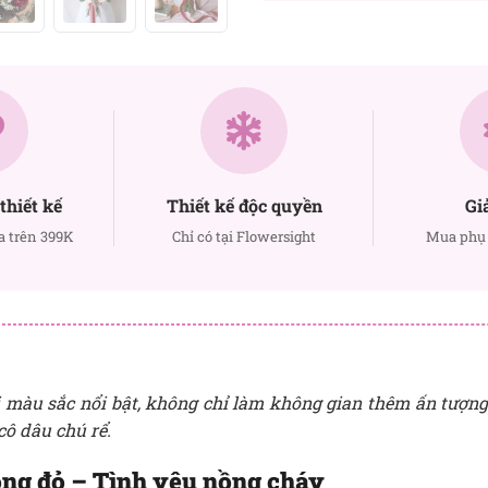
thiết kế
Thiết kế độc quyền
Gi
a trên 399K
Chỉ có tại Flowersight
Mua phụ 
i màu sắc nổi bật, không chỉ làm không gian thêm ấn tượng
cô dâu chú rể.
ồng đỏ – Tình yêu nồng cháy