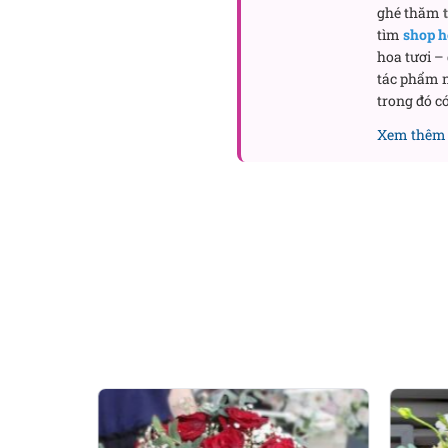
Nếu bạn cần trang trí ho
ghé thăm
để bàn
thì hãy nhanh chón
tìm
shop h
hoa tươi –
tác phẩm n
Công ty TNHH Hoa Tươ
trong đó có
Văn Phòng: 235A Hoàng H
Xem thêm 
Địa chỉ: 120B Huỳnh Văn 
Hotline: 093 407 2575
Shop hoa mail: info@flow
Website:
https://flowersi