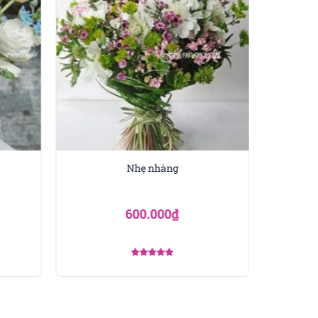
Nhẹ nhàng
600.000
₫
Được xếp
hạng
5.00
5 sao