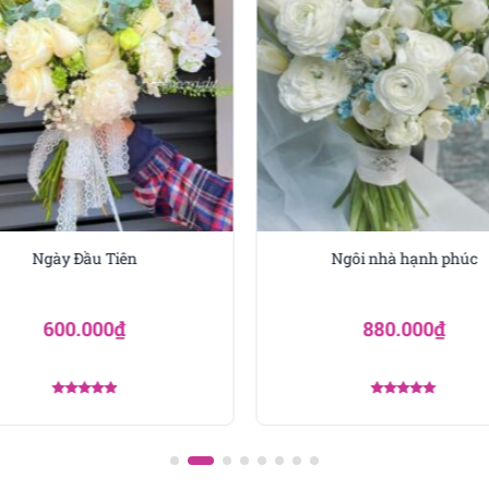
Ngày Đầu Tiên
Ngôi nhà hạnh phúc
600.000
₫
880.000
₫
Được xếp
Được xếp
hạng
5.00
hạng
5.00
5 sao
5 sao