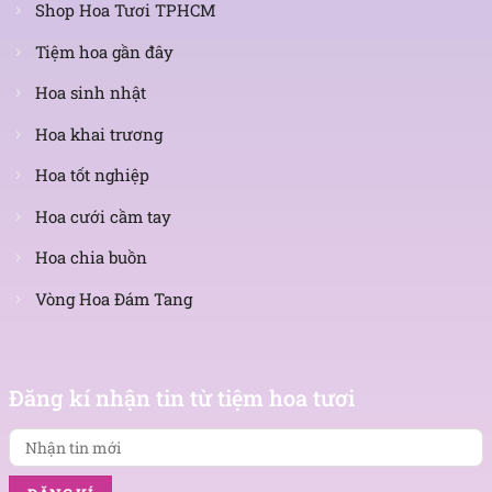
Shop Hoa Tươi TPHCM
Tiệm hoa gần đây
Hoa sinh nhật
Hoa khai trương
Hoa tốt nghiệp
Hoa cưới cầm tay
Hoa chia buồn
Vòng Hoa Đám Tang
Nhận
tin
Đăng kí nhận tin từ tiệm hoa tươi
mới