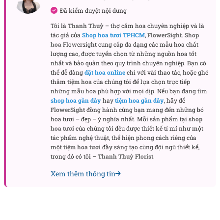
Đã kiểm duyệt nội dung
Tôi là
Thanh Thuỷ
– thợ cắm hoa chuyên nghiệp và là
Hoa cưới cầm tay Loving you
tác giả của
Shop hoa tươi TPHCM
,
FlowerSight
.
Shop
hoa
Flowersight cung cấp đa dạng các mẫu hoa chất
lượng cao, được tuyển chọn từ những nguồn hoa tốt
Xem thêm các mẫu hoa đẹp, sang trọng trong ngày
nhất và bảo quản theo quy trình chuyên nghiệp. Bạn có
cưới được yêu thích nhất:
thể dễ dàng
đặt hoa online
chỉ với vài thao tác, hoặc ghé
thăm
tiệm hoa
của chúng tôi để lựa chọn trực tiếp
những mẫu hoa phù hợp với mọi dịp. Nếu bạn đang tìm
Bó hoa hướng dương
shop hoa gần đây
hay
tiệm hoa gần đây
, hãy để
Bó hoa tulip
FlowerSight
đồng hành cùng bạn mang đến những bó
hoa tươi – đẹp – ý nghĩa nhất. Mỗi sản phẩm tại
shop
Bó hoa hồng
hoa tươi
của chúng tôi đều được thiết kế tỉ mỉ như một
tác phẩm nghệ thuật, thể hiện phong cách riêng của
Ý nghĩa khi tặng món quà này
một
tiệm hoa tươi
đầy sáng tạo cùng đội ngũ thiết kế,
trong đó có tôi –
Thanh Thuỷ Florist
.
Bó hoa cưới mang trong mình ý nghĩa sâu sắc của
tình yêu vĩnh cửu và sự kết nối bền chặt giữa cô dâu
Xem thêm thông tin
và chú rể. Hoa hồng đỏ biểu trưng cho tình yêu
mãnh liệt, nồng nàn, trong khi hoa hồng phớt lại thể
hiện sự dịu dàng, nữ tính. Mỗi bông hoa trong
bó
hoa tươi
này đều là lời chúc phúc, mong muốn một