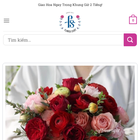
Chuyển
Giao Hoa Ngay Trong Khung Giờ 2 Tiếng!
đến
nội
0
dung
Tìm
kiếm: