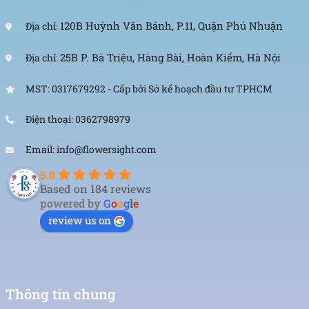
120B Huỳnh Văn Bánh, P.11, Quận Phú Nhuận
Địa chỉ:
25B P. Bà Triệu, Hàng Bài, Hoàn Kiếm, Hà Nội
Địa chỉ:
MST: 0317679292 - Cấp bởi Sở kế hoạch đầu tư TPHCM
Điện thoại: 0362798979
Email: info@flowersight.com
5.0
Based on 184 reviews
powered by
G
o
o
g
l
e
review us on
Thông tin chung