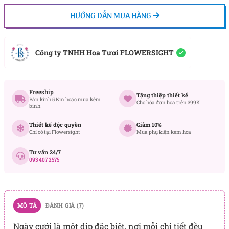
HƯỚNG DẪN MUA HÀNG
Công ty TNHH Hoa Tươi FLOWERSIGHT
Freeship
Tặng thiệp thiết kế
Bán kính 5 Km hoặc mua kèm
Cho hóa đơn hoa trên 399K
bình
Thiết kế độc quyền
Giảm 10%
Chỉ có tại Flowersight
Mua phụ kiện kèm hoa
Tư vấn 24/7
093 407 2575
MÔ TẢ
ĐÁNH GIÁ (7)
Ngày cưới là một dịp đặc biệt, nơi mỗi chi tiết đều