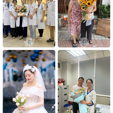
Hoa cưới cầm tay Diamond Love
Kết luận
Bó hoa cưới Loving You là lựa chọn tuyệt vời để cô
dâu thêm phần lộng lẫy trong ngày cưới của mình.
Với hoa hồng Sa mạc đỏ, hồng phớt và hoa cát
tường, bó hoa này mang đến vẻ đẹp nhẹ nhàng
nhưng đầy lãng mạn. Món quà này không chỉ là
một phần trang trí mà còn là biểu tượng của tình
yêu, sự trân trọng và lời chúc phúc cho cuộc sống
hôn nhân hạnh phúc.