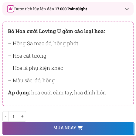
Được tích lũy lên đến
17.000 PointSight
.
Đây là số PointSight ước tính bạn sẽ được tích lũy khi mua
sản phẩm hôm nay, tương ứng với quyền lợi hạng
Bó Hoa cưới Loving U gồm các loại hoa:
BẠCH KIM
– Hồng Sa mạc đỏ, hồng phớt
PointSight có giá trị dùng để trừ trực tiếp vào đơn hàng hoặc
đổi quà tặng ưu đãi tại Flowersight.
– Hoa cát tường
Đăng nhập
hoặc
Đăng ký
ngay để kiểm tra mức tích lũy
– Hoa lá phụ kiện khác
chính xác nhất dành cho bạn.
– Màu sắc: đỏ, hồng
Áp dụng:
hoa cưới cầm tay, hoa đính hôn
Loving You số lượng
MUA NGAY