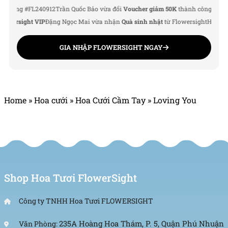
Website:
https://flowersight.com/
g #FL240912
Trần Quốc Bảo vừa đổi
Voucher giảm 50K
thành công
Lê Thu Hà v
rsight VIP
Đặng Ngọc Mai vừa nhận
Quà sinh nhật
từ Flowersight
Hoàng Đức 
5/5 - (1 bình chọn)
GIA NHẬP FLOWERSIGHT NGAY
Home
»
Hoa cưới
»
Hoa Cưới Cầm Tay
»
Loving You
Shop Hoa Tươi FlowerSight
Công ty TNHH Hoa Tươi FLOWERSIGHT
235A Hoàng Hoa Thám, P. 5, Quận Phú Nhuận
Văn Phòng: