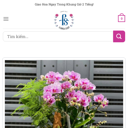
Chuyển
Giao Hoa Ngay Trong Khung Giờ 2 Tiếng!
đến
nội
0
dung
Tìm
kiếm: