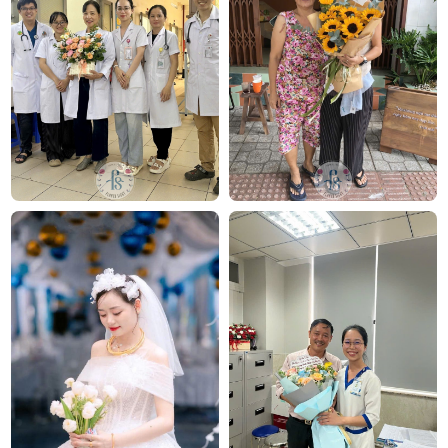
nhật
,
hoa khai trương
,
hoa cưới đẹp
, đặc biệt là các
mẫu
bó hoa cưới
được chăm chút kỹ lưỡng.
Văn Phòng: 235A Hoàng Hoa Thám, P.5, Quận Phú
Nhuận, TP.HCM
Địa chỉ: 120B Huỳnh Văn Bánh, P.11, Quận Phú Nhuận,
TP.HCM
Hotline: 093 407 2575
E-mail:
info@flowersight.com
Website:
https://flowersight.com/
Đánh giá product này