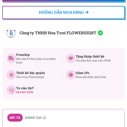
HƯỚNG DẪN MUA HÀNG
Công ty TNHH Hoa Tươi FLOWERSIGHT
Freeship
Tặng thiệp thiết kế
Bán kính 5 Km hoặc mua kèm
Cho hóa đơn hoa trên 399K
bình
Thiết kế độc quyền
Giảm 10%
Chỉ có tại Flowersight
Mua phụ kiện kèm hoa
Tư vấn 24/7
093 407 2575
MÔ TẢ
ĐÁNH GIÁ (1)