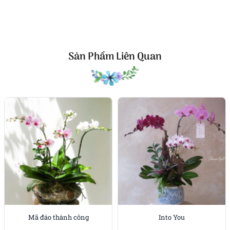
Trong ngày sinh nhật, chậu hoa lan hồ điệp màu
hồng là món quà thể hiện sự quan tâm và trân
trọng. Vẻ đẹp hài hòa từ sen đá, dương xỉ và gỗ lũa
mang đến niềm vui trọn vẹn, giúp người nhận cảm
Sản Phẩm Liên Quan
nhận được tình cảm và lời chúc hạnh phúc. Chậu
hoa còn như biểu tượng cho những khởi đầu tốt đẹp
trong tuổi mới, đầy may mắn và thuận lợi.
Quà tặng 8/3 và 20/10 – sự trân trọng dành cho phái đẹp
Vào những ngày tôn vinh phụ nữ, Happy Opening là
lựa chọn tuyệt vời để gửi lời tri ân. Chậu hoa vừa
thanh lịch vừa ngọt ngào, mang thông điệp yêu
thương, tôn vinh sự gắn kết và trân trọng. Không
gian đặt chậu hoa vì thế trở nên sinh động, sang
trọng và tràn đầy năng lượng tích cực.
Kết bài
Mã đáo thành công
Into You
Happy Opening không chỉ là chậu hoa đẹp mắt mà