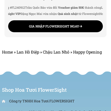
 #FL240912
Trần Quốc Bảo vừa đổi
Voucher giảm 50K
thành công
Lê Thu Hà v
sight VIP
Đặng Ngọc Mai vừa nhận
Quà sinh nhật
từ Flowersight
Hoàng Đức 
GIA NHẬP FLOWERSIGHT NGAY
Home
»
Lan Hồ Điệp
»
Chậu Lan Nhỏ
»
Happy Opening
Shop Hoa Tươi FlowerSight
Công ty TNHH Hoa Tươi FLOWERSIGHT