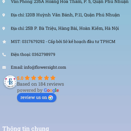
235A Hoàng Hoa Thám, P. 5, Quận Phú Nhuận
Văn Phòng:
120B Huỳnh Văn Bánh, P.11, Quận Phú Nhuận
Địa chỉ:
25B P. Bà Triệu, Hàng Bài, Hoàn Kiếm, Hà Nội
Địa chỉ:
MST: 0317679292 - Cấp bởi Sở kế hoạch đầu tư TPHCM
Điện thoại: 0362798979
Email: info@flowersight.com
5.0
Based on 184 reviews
powered by
G
o
o
g
l
e
review us on
Thông tin chung