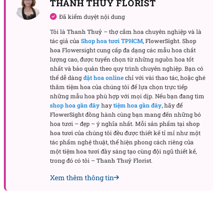
THANH THUY FLORIST
Đã kiểm duyệt nội dung
Tôi là
Thanh Thuỷ
– thợ cắm hoa chuyên nghiệp và là
tác giả của
Shop hoa tươi TPHCM
,
FlowerSight
.
Shop
hoa
Flowersight cung cấp đa dạng các mẫu hoa chất
Khi nào nên tặng chậu hoa này?
lượng cao, được tuyển chọn từ những nguồn hoa tốt
nhất và bảo quản theo quy trình chuyên nghiệp. Bạn có
Chậu tiểu hồ điệp phù hợp cho nhiều dịp quan trọng,
thể dễ dàng
đặt hoa online
chỉ với vài thao tác, hoặc ghé
vừa làm vật trang trí vừa truyền tải thông điệp yêu
thăm
tiệm hoa
của chúng tôi để lựa chọn trực tiếp
những mẫu hoa phù hợp với mọi dịp. Nếu bạn đang tìm
thương và chúc phúc. Dưới đây là những thời điểm
shop hoa gần đây
hay
tiệm hoa gần đây
, hãy để
lý tưởng để trao tặng món quà này.
FlowerSight
đồng hành cùng bạn mang đến những bó
hoa tươi – đẹp – ý nghĩa nhất. Mỗi sản phẩm tại
shop
Chúc mừng khai trương – khởi đầu thuận lợi
hoa tươi
của chúng tôi đều được thiết kế tỉ mỉ như một
tác phẩm nghệ thuật, thể hiện phong cách riêng của
Trong dịp khai trương, Happy Opening đại diện cho
một
tiệm hoa tươi
đầy sáng tạo cùng đội ngũ thiết kế,
sự may mắn, thuận lợi và thịnh vượng. Chậu hoa
trong đó có tôi –
Thanh Thuỷ Florist
.
giúp không gian trở nên nổi bật, đồng thời gửi lời
Xem thêm thông tin
chúc phát đạt và thành công đến chủ cửa hàng hoặc
văn phòng mới.
Tặng sinh nhật – lời chúc an lành và niềm vui