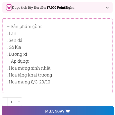
Được tích lũy lên đến
17.000 PointSight
.
Đây là số PointSight ước tính bạn sẽ được tích lũy khi mua
sản phẩm hôm nay, tương ứng với quyền lợi hạng
– Sản phẩm gồm:
BẠCH KIM
. Lan
. Sen đá
PointSight có giá trị dùng để trừ trực tiếp vào đơn hàng hoặc
đổi quà tặng ưu đãi tại Flowersight.
. Gỗ lũa
. Dương xỉ
Đăng nhập
hoặc
Đăng ký
ngay để kiểm tra mức tích lũy
chính xác nhất dành cho bạn.
– Áp dụng:
. Hoa mừng sinh nhật
. Hoa tặng khai trương
. Hoa mừng 8/3, 20/10
Happy Opening số lượng
MUA NGAY