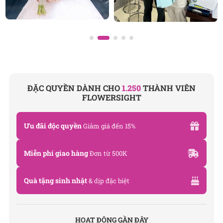
ĐẶC QUYỀN DÀNH CHO
1.250
THÀNH VIÊN
FLOWERSIGHT
Ưu đãi độc quyền
Giảm giá đến 15%
Miễn phí giao hàng
Đơn từ 500K
Quà tặng sinh nhật
& dịp đặc biệt
HOẠT ĐỘNG GẦN ĐÂY