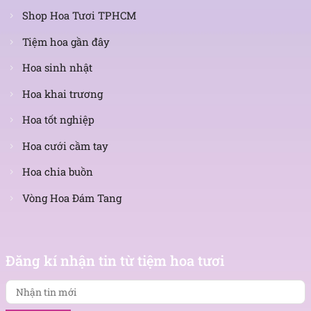
Shop Hoa Tươi TPHCM
Tiệm hoa gần đây
Hoa sinh nhật
Hoa khai trương
Hoa tốt nghiệp
Hoa cưới cầm tay
Hoa chia buồn
Vòng Hoa Đám Tang
Nhận
tin
Đăng kí nhận tin từ tiệm hoa tươi
mới