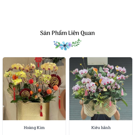
bạn trao tặng món quà này, đồng nghĩa với việc trao
đi sự trân trọng, sự ngọt ngào và cả mong muốn
gắn bó dài lâu.
Sản Phẩm Liên Quan
Công ty TNHH Hoa Tươi FLOWERSIGHT –
Shop hoa
tươi TP.HCM
FlowerSight là
shop hoa
chuyên cung cấp
hoa tươi
HCM
và toàn quốc với dịch vụ giao nhanh, đúng
hẹn. Mỗi sản phẩm là một tác phẩm nghệ thuật
được thiết kế bởi đội ngũ chuyên nghiệp, trong đó có
nhà thiết kế Thanh Thủy Florist.
Chúng tôi mang đến đa dạng mẫu hoa:
hoa sinh
nhật
,
hoa khai trương
,
hoa cưới đẹp
, đặc biệt là các
mẫu
bó hoa cưới
được chăm chút kỹ lưỡng.
Hoàng Kim
Kiêu hãnh