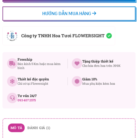
HƯỚNG DẪN MUA HÀNG
Công ty TNHH Hoa Tươi FLOWERSIGHT
Freeship
Tặng thiệp thiết kế
Bán kính 5 Km hoặc mua kèm
Cho hóa đơn hoa trên 399K
bình
Thiết kế độc quyền
Giảm 10%
Chỉ có tại Flowersight
Mua phụ kiện kèm hoa
Tư vấn 24/7
093 407 2575
MÔ TẢ
ĐÁNH GIÁ (1)