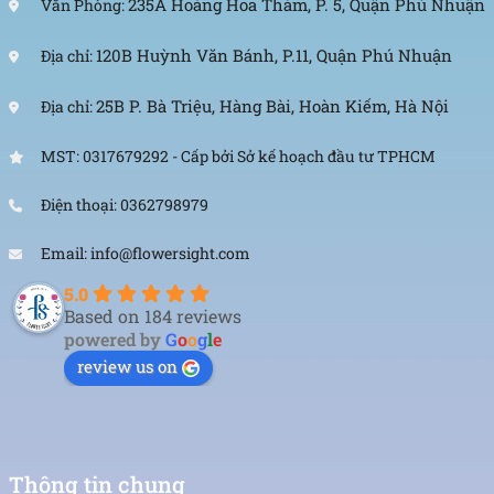
235A Hoàng Hoa Thám, P. 5, Quận Phú Nhuận
Văn Phòng:
120B Huỳnh Văn Bánh, P.11, Quận Phú Nhuận
Địa chỉ:
25B P. Bà Triệu, Hàng Bài, Hoàn Kiếm, Hà Nội
Địa chỉ:
MST: 0317679292 - Cấp bởi Sở kế hoạch đầu tư TPHCM
Điện thoại: 0362798979
Email: info@flowersight.com
5.0
Based on 184 reviews
powered by
G
o
o
g
l
e
review us on
Thông tin chung