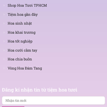
Shop Hoa Tươi TPHCM
Tiệm hoa gần đây
Hoa sinh nhật
Hoa khai trương
Hoa tốt nghiệp
Hoa cưới cầm tay
Hoa chia buồn
Vòng Hoa Đám Tang
Nhận
tin
Đăng kí nhận tin từ tiệm hoa tươi
mới