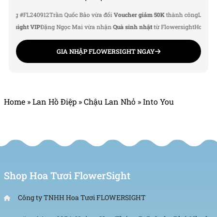
g #FL240912
Trần Quốc Bảo vừa đổi
Voucher giảm 50K
thành công
Lê Thu Hà v
rsight VIP
Đặng Ngọc Mai vừa nhận
Quà sinh nhật
từ Flowersight
Hoàng Đức 
GIA NHẬP FLOWERSIGHT NGAY
Home
»
Lan Hồ Điệp
»
Chậu Lan Nhỏ
»
Into You
Shop Hoa Tươi FlowerSight
Công ty TNHH Hoa Tươi FLOWERSIGHT