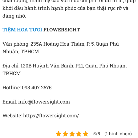
chất lượng, thẩm mỹ cao với mức chi phí tối ưu nhất, giúp
khởi đầu hành trình hạnh phúc của bạn thật rực rỡ và
đáng nhớ.
TIỆM HOA TƯƠI
FLOWERSIGHT
Văn phòng: 235A Hoàng Hoa Thám, P. 5, Quận Phú
Nhuận, TP.HCM
Địa chỉ: 120B Huỳnh Văn Bánh, P.11, Quận Phú Nhuận,
TP.HCM
Hotline: 093 407 2575
Email: info@flowersight.com
Website: https://flowersight.com/
5/5 - (1 bình chọn)