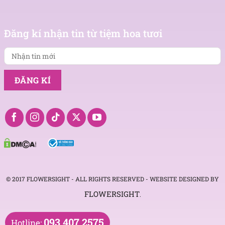
Nhận
Đăng kí nhận tin từ tiệm hoa tươi
tin
mới
© 2017 FLOWERSIGHT - ALL RIGHTS RESERVED - WEBSITE DESIGNED BY
FLOWERSIGHT
.
093 407 2575
Hotline: