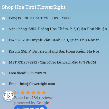
Shop Hoa Tươi FlowerSight
Công ty TNHH Hoa Tươi FLOWERSIGHT
235A Hoàng Hoa Thám, P. 5, Quận Phú Nhuận
Văn Phòng:
120B Huỳnh Văn Bánh, P.11, Quận Phú Nhuận
Địa chỉ:
25B P. Bà Triệu, Hàng Bài, Hoàn Kiếm, Hà Nội
Địa chỉ:
MST: 0317679292 - Cấp bởi Sở kế hoạch đầu tư TPHCM
Điện thoại: 0362798979
Email: info@flowersight.com
5.0
Based on 184 reviews
powered by
G
o
o
g
l
e
review us on