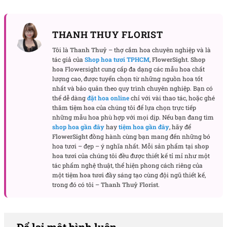
THANH THUY FLORIST
Tôi là
Thanh Thuỷ
– thợ cắm hoa chuyên nghiệp và là
tác giả của
Shop hoa tươi TPHCM
,
FlowerSight
.
Shop
hoa
Flowersight cung cấp đa dạng các mẫu hoa chất
lượng cao, được tuyển chọn từ những nguồn hoa tốt
nhất và bảo quản theo quy trình chuyên nghiệp. Bạn có
thể dễ dàng
đặt hoa online
chỉ với vài thao tác, hoặc ghé
thăm
tiệm hoa
của chúng tôi để lựa chọn trực tiếp
những mẫu hoa phù hợp với mọi dịp. Nếu bạn đang tìm
shop hoa gần đây
hay
tiệm hoa gần đây
, hãy để
FlowerSight
đồng hành cùng bạn mang đến những bó
hoa tươi – đẹp – ý nghĩa nhất. Mỗi sản phẩm tại
shop
hoa tươi
của chúng tôi đều được thiết kế tỉ mỉ như một
tác phẩm nghệ thuật, thể hiện phong cách riêng của
một
tiệm hoa tươi
đầy sáng tạo cùng đội ngũ thiết kế,
trong đó có tôi –
Thanh Thuỷ Florist
.