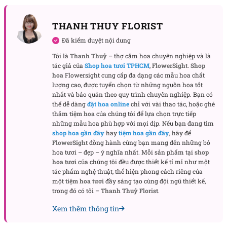
THANH THUY FLORIST
Đã kiểm duyệt nội dung
Tôi là
Thanh Thuỷ
– thợ cắm hoa chuyên nghiệp và là
tác giả của
Shop hoa tươi TPHCM
,
FlowerSight
.
Shop
hoa
Flowersight cung cấp đa dạng các mẫu hoa chất
lượng cao, được tuyển chọn từ những nguồn hoa tốt
nhất và bảo quản theo quy trình chuyên nghiệp. Bạn có
thể dễ dàng
đặt hoa online
chỉ với vài thao tác, hoặc ghé
thăm
tiệm hoa
của chúng tôi để lựa chọn trực tiếp
những mẫu hoa phù hợp với mọi dịp. Nếu bạn đang tìm
Cổng cưới được làm từ hoa hồng tươi 100%
shop hoa gần đây
hay
tiệm hoa gần đây
, hãy để
FlowerSight
đồng hành cùng bạn mang đến những bó
hoa tươi – đẹp – ý nghĩa nhất. Mỗi sản phẩm tại
shop
Xem thêm: Tổng hợp các mẫu
hoa cưới cầm tay đơn
hoa tươi
của chúng tôi đều được thiết kế tỉ mỉ như một
giản
cho cô dâu được yêu thích nhất
tác phẩm nghệ thuật, thể hiện phong cách riêng của
một
tiệm hoa tươi
đầy sáng tạo cùng đội ngũ thiết kế,
2. Ý nghĩa của cổng cưới hoa hồng theo màu sắc
trong đó có tôi –
Thanh Thuỷ Florist
.
Để chọn được cổng cưới hoa hồng đẹp và ưng ý nhất
Xem thêm thông tin
thì bạn cần biết về ý nghĩa cụ thể mà mỗi màu sắc