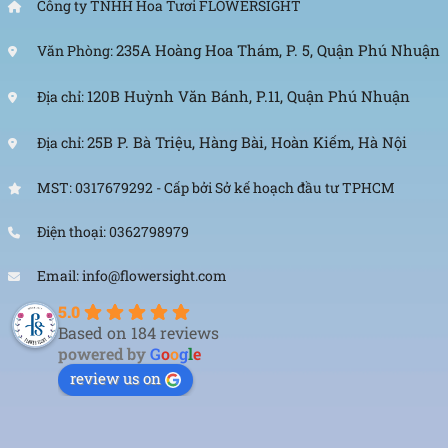
Công ty TNHH Hoa Tươi FLOWERSIGHT
Bởi vậy, ý nghĩa của hoa hồng màu cam sẽ bao trọn
cả ý nghĩa của hoa hồng vàng lẫn đỏ. Cổng cưới hoa
235A Hoàng Hoa Thám, P. 5, Quận Phú Nhuận
Văn Phòng:
hồng màu cam thể hiện sự quan tâm, cảm kích
120B Huỳnh Văn Bánh, P.11, Quận Phú Nhuận
Địa chỉ:
không chỉ cặp đôi dành cho nhau mà còn là các
khách mời đã đến tham dự ngày trọng đại của
25B P. Bà Triệu, Hàng Bài, Hoàn Kiếm, Hà Nội
Địa chỉ:
mình.
MST: 0317679292 - Cấp bởi Sở kế hoạch đầu tư TPHCM
Điện thoại: 0362798979
Email: info@flowersight.com
5.0
Based on 184 reviews
powered by
G
o
o
g
l
e
review us on