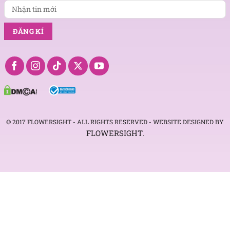
FlowerSight cung cấp dịch vụ cổng hoa cưới trọn gói
4. Lý do nên chọn dịch vụ làm cổng cưới hoa
hồng của FlowerSight
FlowerSight là tiệm hoa với nhiều năm kinh
© 2017 FLOWERSIGHT - ALL RIGHTS RESERVED - WEBSITE DESIGNED BY
nghiệm, đặc biệt là đơn vị có uy tín từ lâu trong
FLOWERSIGHT
.
ngành hoa cưới. Chúng tôi chuyên làm cổng hoa
cưới từ hoa tươi, hoa lụa nghệ thuật. Các cổng hoa
được thiết kế từ những đôi bàn tay khéo léo của
florist giàu kinh nghiệm, luôn cập nhật những xu
thế mới nhất.
Với cổng cưới hoa hồng của FlowerSight, chúng tôi
đem đến nhiều mẫu mã để khách hàng lựa chọn.