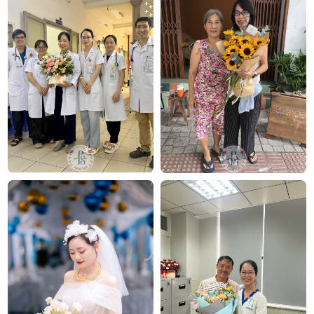
Hoa hồng trắng trong đám cưới thể hiện tình yêu thuần khiết
Cổng đám cưới hoa hồng hồng
Hoa hồng màu hồng cũng là một trong những màu
sắc hoa được lựa chọn nhiều nhất để làm cổng hoa
cưới. Ý nghĩa cổng hoa cưới làm từ hoa hồng màu
hồng còn thay đổi theo độ đậm nhạt của mỗi bông
hoa. Ý nghĩa của màu hoa này là để bày tỏ tấm lòng
biết ơn lại vừa thể hiện sự ngưỡng mộ của bạn dành