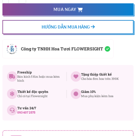
MUA NGAY
HƯỚNG DẪN MUA HÀNG
Công ty TNHH Hoa Tươi FLOWERSIGHT
Freeship
Tặng thiệp thiết kế
Bán kính 5 Km hoặc mua kèm
Cho hóa đơn hoa trên 399K
bình
Thiết kế độc quyền
Giảm 10%
Chỉ có tại Flowersight
Mua phụ kiện kèm hoa
Tư vấn 24/7
093 407 2575