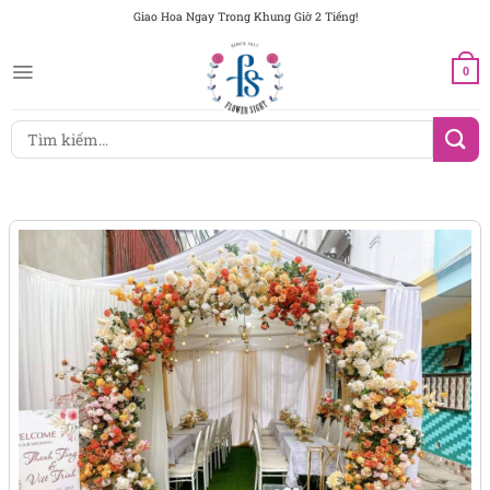
Chuyển
Giao Hoa Ngay Trong Khung Giờ 2 Tiếng!
đến
nội
0
dung
Tìm
kiếm: