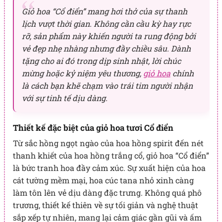
Giỏ hoa “Cổ điển” mang hơi thở của sự thanh
lịch vượt thời gian. Không cần cầu kỳ hay rực
rỡ, sản phẩm này khiến người ta rung động bởi
vẻ đẹp nhẹ nhàng nhưng đầy chiều sâu. Dành
tặng cho ai đó trong dịp sinh nhật, lời chúc
mừng hoặc kỷ niệm yêu thương,
giỏ hoa
chính
là cách bạn khẽ chạm vào trái tim người nhận
với sự tinh tế dịu dàng.
Thiết kế đặc biệt của giỏ hoa tươi Cổ điển
Từ sắc hồng ngọt ngào của hoa hồng spirit đến nét
thanh khiết của hoa hồng trắng cổ, giỏ hoa “Cổ điển”
là bức tranh hoa đầy cảm xúc. Sự xuất hiện của hoa
cát tường mềm mại, hoa cúc tana nhỏ xinh càng
làm tôn lên vẻ dịu dàng đặc trưng. Không quá phô
trương, thiết kế thiên về sự tối giản và nghệ thuật
sắp xếp tự nhiên, mang lại cảm giác gần gũi và ấm