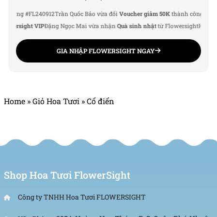
ng #FL240912
Trần Quốc Bảo vừa đổi
Voucher giảm 50K
thành công
Lê Thu Hà 
Hotline: 093 407 2575
ersight VIP
Đặng Ngọc Mai vừa nhận
Quà sinh nhật
từ Flowersight
Hoàng Đức
Email: info@flowersight.com
GIA NHẬP FLOWERSIGHT NGAY
Website: https://flowersight.com/
Đánh giá product này
Home
»
Giỏ Hoa Tươi
»
Cổ điển
Shop Hoa Tươi FlowerSight
Công ty TNHH Hoa Tươi FLOWERSIGHT