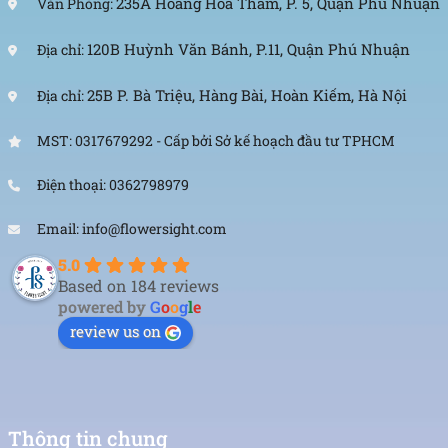
235A Hoàng Hoa Thám, P. 5, Quận Phú Nhuận
Văn Phòng:
120B Huỳnh Văn Bánh, P.11, Quận Phú Nhuận
Địa chỉ:
25B P. Bà Triệu, Hàng Bài, Hoàn Kiếm, Hà Nội
Địa chỉ:
MST: 0317679292 - Cấp bởi Sở kế hoạch đầu tư TPHCM
Điện thoại: 0362798979
Email: info@flowersight.com
5.0
Based on 184 reviews
powered by
G
o
o
g
l
e
review us on
Thông tin chung