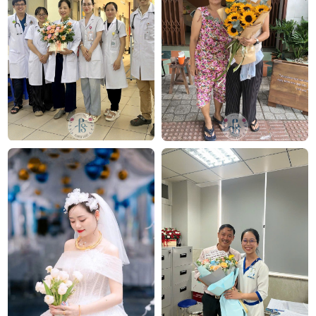
FlowerSight luôn có sẵn những mẫu
hoa chúc
mừng
phù hợp cho mọi dịp – từ bình dị đến trọng
đại
Hoa 8 3
Hoa 20 10
Hoa valentine
Kết luận
Giỏ hoa “Cổ điển” là biểu tượng của sự tinh tế, tình
cảm và gu thẩm mỹ bền vững. Với sự hòa quyện hài
hòa của hoa hồng, hoa cát tường, hoa cúc tana và lá
phụ, món quà này không chỉ là vật phẩm trang trí
mà còn là cách bạn truyền tải cảm xúc đến người
mình yêu quý.
Công ty TNHH Hoa Tươi FLOWERSIGHT –
Shop
hoa tươi
TP.HCM