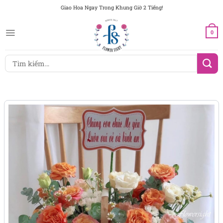
Chuyển
Giao Hoa Ngay Trong Khung Giờ 2 Tiếng!
đến
nội
0
dung
Tìm
kiếm: