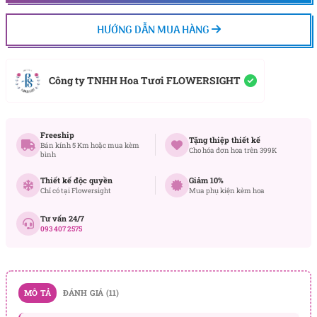
HƯỚNG DẪN MUA HÀNG
Công ty TNHH Hoa Tươi FLOWERSIGHT
Freeship
Tặng thiệp thiết kế
Bán kính 5 Km hoặc mua kèm
Cho hóa đơn hoa trên 399K
bình
Thiết kế độc quyền
Giảm 10%
Chỉ có tại Flowersight
Mua phụ kiện kèm hoa
Tư vấn 24/7
093 407 2575
MÔ TẢ
ĐÁNH GIÁ (11)