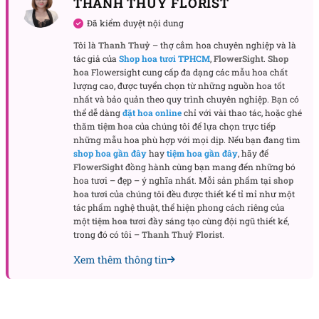
THANH THUY FLORIST
Đã kiểm duyệt nội dung
Giỏ hoa chúc mừng Cổ điển
Tôi là
Thanh Thuỷ
– thợ cắm hoa chuyên nghiệp và là
tác giả của
Shop hoa tươi TPHCM
,
FlowerSight
.
Shop
Mỗi loài hoa đều được chọn lọc kỹ càng, phối hợp với
hoa
Flowersight cung cấp đa dạng các mẫu hoa chất
các loại hoa lá phụ để tạo nên sự cân bằng và mềm
lượng cao, được tuyển chọn từ những nguồn hoa tốt
nhất và bảo quản theo quy trình chuyên nghiệp. Bạn có
mại trong tổng thể. Đây là kiểu giỏ hoa không dễ lỗi
thể dễ dàng
đặt hoa online
chỉ với vài thao tác, hoặc ghé
thời, bởi nó mang vẻ đẹp của sự bền bỉ và thu hút
thăm
tiệm hoa
của chúng tôi để lựa chọn trực tiếp
theo năm tháng.
những mẫu hoa phù hợp với mọi dịp. Nếu bạn đang tìm
shop hoa gần đây
hay
tiệm hoa gần đây
, hãy để
Khi nào nên tặng giỏ hoa tươi Cổ điển?
FlowerSight
đồng hành cùng bạn mang đến những bó
hoa tươi – đẹp – ý nghĩa nhất. Mỗi sản phẩm tại
shop
Giỏ hoa này là món quà phù hợp cho nhiều dịp quan
hoa tươi
của chúng tôi đều được thiết kế tỉ mỉ như một
trọng trong đời sống. Với phong cách trang nhã, sản
tác phẩm nghệ thuật, thể hiện phong cách riêng của
một
tiệm hoa tươi
đầy sáng tạo cùng đội ngũ thiết kế,
phẩm này có thể được tặng trong ngày sinh nhật
trong đó có tôi –
Thanh Thuỷ Florist
.
của một người thân yêu, như một lời chúc mừng dịu
Xem thêm thông tin
dàng nhưng sâu sắc.
Đây cũng là lựa chọn hoàn hảo trong những dịp kỷ
niệm – từ tình bạn đến tình yêu, hoặc đơn giản chỉ