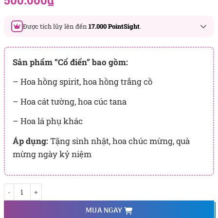
500.000
₫
dựa trên
đánh giá
Được tích lũy lên đến
17.000 PointSight
.
Đây là số PointSight ước tính bạn sẽ được tích lũy khi mua
sản phẩm hôm nay, tương ứng với quyền lợi hạng
Sản phẩm “Cổ điển” bao gồm:
BẠCH KIM
– Hoa hồng spirit, hoa hồng trắng cồ
PointSight có giá trị dùng để trừ trực tiếp vào đơn hàng hoặc
đổi quà tặng ưu đãi tại Flowersight.
– Hoa cát tường, hoa cúc tana
Đăng nhập
hoặc
Đăng ký
ngay để kiểm tra mức tích lũy
– Hoa lá phụ khác
chính xác nhất dành cho bạn.
Áp dụng:
Tặng sinh nhật, hoa chúc mừng, quà
mừng ngày kỷ niệm
Cổ điển số lượng
MUA NGAY