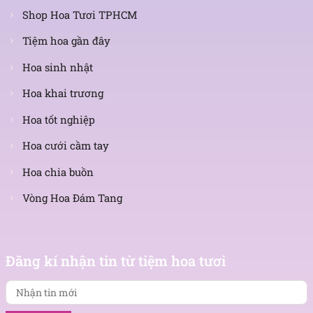
Shop Hoa Tươi TPHCM
Tiệm hoa gần đây
Hoa sinh nhật
Hoa khai trương
Hoa tốt nghiệp
Hoa cưới cầm tay
Hoa chia buồn
Vòng Hoa Đám Tang
Nhận
tin
Đăng kí nhận tin từ tiệm hoa tươi
mới