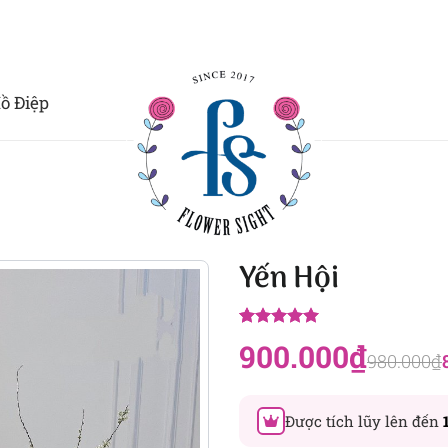
ồ Điệp
Yến Hội
5.00
8
trên 5
900.000
₫
dựa trên
980.000
₫
đánh giá
Được tích lũy lên đến