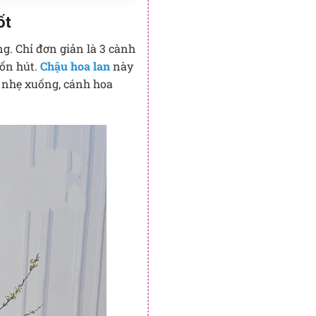
ốt
ng. Chỉ đơn giản là 3 cành
uốn hút.
Chậu hoa lan
này
n nhẹ xuống, cánh hoa