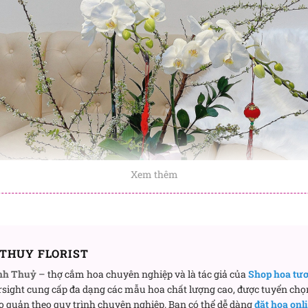
Xem thêm
THUY FLORIST
nh Thuỷ
– thợ cắm hoa chuyên nghiệp và là tác giả của
Shop hoa tư
sight cung cấp đa dạng các mẫu hoa chất lượng cao, được tuyển chọ
o quản theo quy trình chuyên nghiệp. Bạn có thể dễ dàng
đặt hoa onl