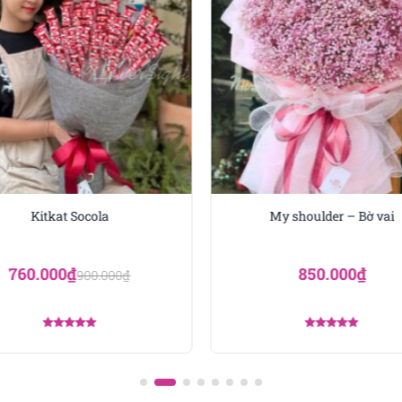
Kitkat Socola
My shoulder – Bờ vai
760.000
₫
850.000
₫
900.000
₫
Được xếp
Được xếp
hạng
5.00
hạng
5.00
5 sao
5 sao