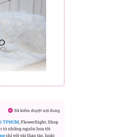
Đã kiểm duyệt nội dung
ơi TPHCM
,
FlowerSight
.
Shop
n từ những nguồn hoa tốt
ine
chỉ với vài thao tác, hoặc