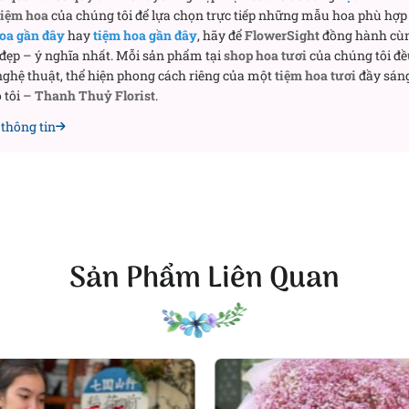
tiệm hoa
của chúng tôi để lựa chọn trực tiếp những mẫu hoa phù hợp 
oa gần đây
hay
tiệm hoa gần đây
, hãy để
FlowerSight
đồng hành cù
Hoa lan hồ điệp bắt mắt mang đến sự may mắn và tài lộc
 đẹp – ý nghĩa nhất. Mỗi sản phẩm tại
shop hoa tươi
của chúng tôi đề
ghệ thuật, thể hiện phong cách riêng của một
tiệm hoa tươi
đầy sáng
 mừng sinh nhật
 tôi –
Thanh Thuỷ Florist
.
thông tin
hoa lan hồ điệp 3 cành
 trong văn hóa và phong tục của nhiều quốc gia trên thế giới
 ý nghĩa khác nhau. Nhưng điểm chung thì đều thể hiện vẻ
ĩa về tình yêu, nét đẹp của người phụ nữ và sự hoàn hảo:
cây hoa lan
Sản Phẩm Liên Quan
iết – được so sánh với nét đẹp của người phụ nữ đang tuổi đôi mươi
hĩa về phong thủy:
Chậu hoa lan hồ điệp 3 cành được trưng bày với qu
 may mắn đến với gia chủ. Thế của hoa lan cũng rất quan trọng, phầ
 trong đọc theo âm Hán Việt sẽ là “tam”, vần với âm “tài”. Người ta 
ghĩa là “phát tài”. Chậu 3 cành hoa lan giống như một chi tiết nhỏ tr