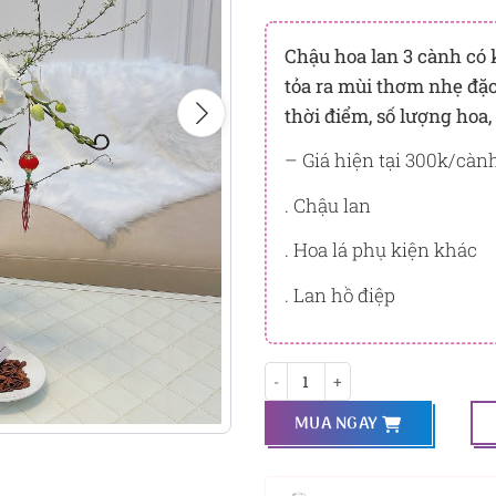
Đây là số PointSight ước tín
tương ứng với quyền lợi hạn
Chậu hoa lan 3 cành có 
tỏa ra mùi thơm nhẹ đặc
PointSight có giá trị dùng để 
Flowersight.
thời điểm, số lượng hoa,
Đăng nhập
hoặc
Đăng ký
nga
– Giá hiện tại 300k/cành
bạn.
. Chậu lan
. Hoa lá phụ kiện khác
. Lan hồ điệp
Yến Hội số lượng
MUA NGAY