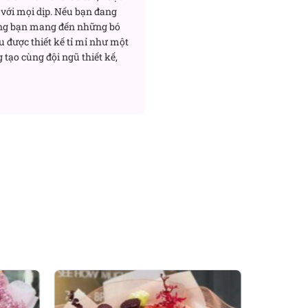
với mọi dịp. Nếu bạn đang
ng bạn mang đến những bó
u được thiết kế tỉ mỉ như một
 tạo cùng đội ngũ thiết kế,
. Mỗi nơi, loài hoa này sẽ
 đẹp thiên nhiên, sự may
 có vẻ đẹp kiêu sa, cánh hoa
.
an niệm thu hút tài lộc, sự
n nào thể hiện ước nguyện và
hay quan niệm các số đẹp trong
ong nội thất phong thủy của