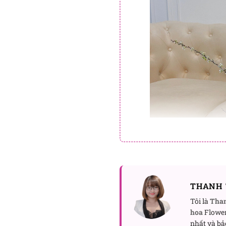
THANH 
Tôi là
Tha
hoa
Flower
nhất và bả