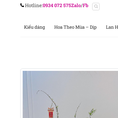
Chuyển
Hotline:
0934 072 575
Zalo
/
Fb
đến
nội
dung
Kiểu dáng
Hoa Theo Mùa – Dịp
Lan H