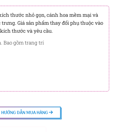
h bạn sẽ được tích lũy khi mua sản phẩm hôm nay,
g
kích thước nhỏ gọn,
cánh hoa mềm mại và
BẠCH KIM
 trưng. Giá sản phẩm thay đổi phụ thuộc vào
trừ trực tiếp vào đơn hàng hoặc đổi quà tặng ưu đãi tại
 kích thước và yêu cầu.
y để kiểm tra mức tích lũy chính xác nhất dành cho
. Bao gồm trang trí
HƯỚNG DẪN MUA HÀNG