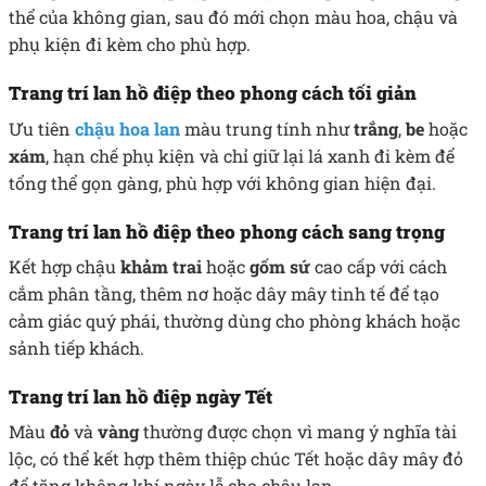
thể của không gian, sau đó mới chọn màu hoa, chậu và
phụ kiện đi kèm cho phù hợp.
Trang trí lan hồ điệp theo phong cách tối giản
Ưu tiên
chậu hoa lan
màu trung tính như
trắng
,
be
hoặc
xám
, hạn chế phụ kiện và chỉ giữ lại lá xanh đi kèm để
tổng thể gọn gàng, phù hợp với không gian hiện đại.
Trang trí lan hồ điệp theo phong cách sang trọng
Kết hợp chậu
khảm trai
hoặc
gốm sứ
cao cấp với cách
cắm phân tầng, thêm nơ hoặc dây mây tinh tế để tạo
cảm giác quý phái, thường dùng cho phòng khách hoặc
sảnh tiếp khách.
Trang trí lan hồ điệp ngày Tết
Màu
đỏ
và
vàng
thường được chọn vì mang ý nghĩa tài
lộc, có thể kết hợp thêm thiệp chúc Tết hoặc dây mây đỏ
để tăng không khí ngày lễ cho chậu lan.