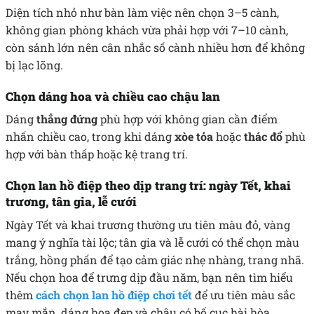
Diện tích nhỏ như bàn làm việc nên chọn 3–5 cành,
không gian phòng khách vừa phải hợp với 7–10 cành,
còn sảnh lớn nên cân nhắc số cành nhiều hơn để không
bị lạc lõng.
Chọn dáng hoa và chiều cao chậu lan
Dáng
thẳng đứng
phù hợp với không gian cần điểm
nhấn chiều cao, trong khi dáng
xòe tỏa
hoặc
thác đổ
phù
hợp với bàn thấp hoặc kệ trang trí.
Chọn lan hồ điệp theo dịp trang trí: ngày Tết, khai
trương, tân gia, lễ cưới
Ngày Tết và khai trương thường ưu tiên màu đỏ, vàng
mang ý nghĩa tài lộc; tân gia và lễ cưới có thể chọn màu
trắng, hồng phấn để tạo cảm giác nhẹ nhàng, trang nhã.
Nếu chọn hoa để trưng dịp đầu năm, bạn nên tìm hiểu
thêm
cách chọn lan hồ điệp chơi tết
để ưu tiên màu sắc
may mắn, dáng hoa đẹp và chậu có bố cục hài hòa.