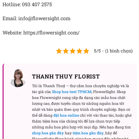
Hotline: 093 407 2575
Email: info@flowersight.com
Website: https://flowersight.com/
5/5 - (1 bình chọn)
THANH THUY FLORIST
Tôi là
Thanh Thuỷ
– thợ cắm hoa chuyên nghiệp và là
tác giả của
Shop hoa tươi TPHCM
,
FlowerSight
.
Shop
hoa
Flowersight cung cấp đa dạng các mẫu hoa chất
lượng cao, được tuyển chọn từ những nguồn hoa tốt
nhất và bảo quản theo quy trình chuyên nghiệp. Bạn có
thể dễ dàng
đặt hoa online
chỉ với vài thao tác, hoặc ghé
thăm
tiệm hoa
của chúng tôi để lựa chọn trực tiếp
những mẫu hoa phù hợp với mọi dịp. Nếu bạn đang tìm
shop hoa gần đây
hay
tiệm hoa gần đây
, hãy để
FlowerSight
đồng hành cùng bạn mang đến những bó