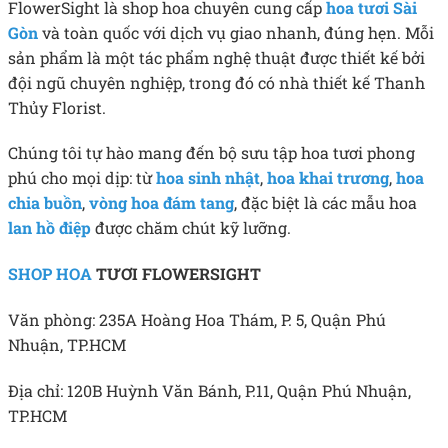
FlowerSight là shop hoa chuyên cung cấp
hoa tươi Sài
Gòn
và toàn quốc với dịch vụ giao nhanh, đúng hẹn. Mỗi
sản phẩm là một tác phẩm nghệ thuật được thiết kế bởi
đội ngũ chuyên nghiệp, trong đó có nhà thiết kế Thanh
Thủy Florist.
Chúng tôi tự hào mang đến bộ sưu tập hoa tươi phong
phú cho mọi dịp: từ
hoa sinh nhật
,
hoa khai trương
,
hoa
chia buồn
,
vòng hoa đám tang
, đặc biệt là các mẫu hoa
lan hồ điệp
được chăm chút kỹ lưỡng.
SHOP HOA
TƯƠI FLOWERSIGHT
Văn phòng: 235A Hoàng Hoa Thám, P. 5, Quận Phú
Nhuận, TP.HCM
Địa chỉ: 120B Huỳnh Văn Bánh, P.11, Quận Phú Nhuận,
TP.HCM