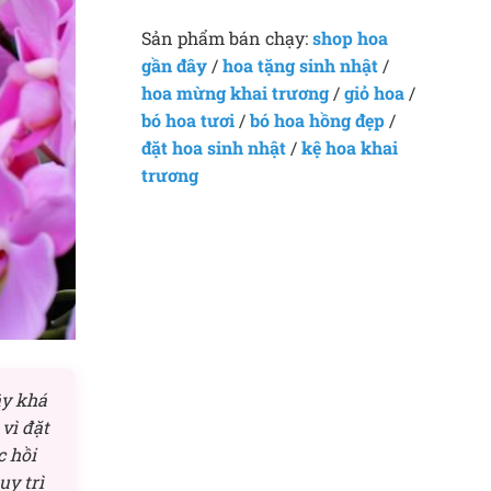
Sản phẩm bán chạy:
shop hoa
gần đây
/
hoa tặng sinh nhật
/
hoa mừng khai trương
/
giỏ hoa
/
bó hoa tươi
/
bó hoa hồng đẹp
/
đặt hoa sinh nhật
/
kệ hoa khai
trương
ây khá
vì đặt
c hồi
uy trì