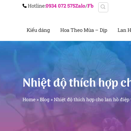
Chuyển
Hotline:
0934 072 575
Zalo
/
Fb
đến
nội
Kiểu dáng
Hoa Theo Mùa – Dịp
Lan H
dung
Nhiệt độ thích hợp ch
Home
»
Blog
»
Nhiệt độ thích hợp cho lan hồ điệp 