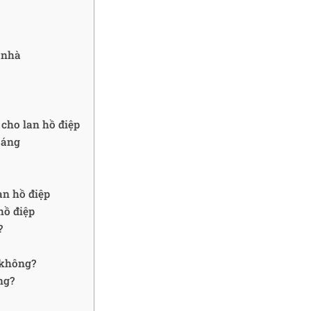
i nhà
cho lan hồ điệp
sáng
an hồ điệp
hồ điệp
?
 không?
ng?