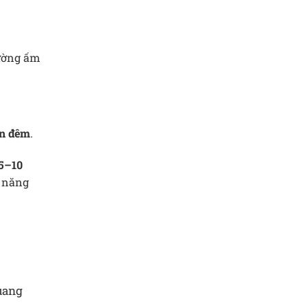
rường ấm
an đêm
.
5–10
y năng
uang