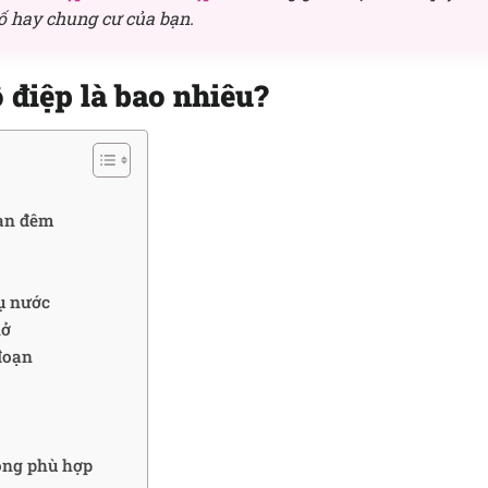
ố hay chung cư của bạn.
 điệp là bao nhiêu?
ban đêm
ụ nước
nở
 đoạn
hông phù hợp