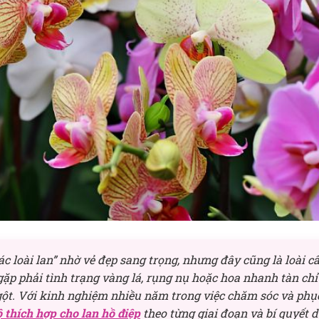
 loài lan” nhờ vẻ đẹp sang trọng, nhưng đây cũng là loài c
gặp phải tình trạng vàng lá, rụng nụ hoặc hoa nhanh tàn chỉ 
ngột. Với kinh nghiệm nhiều năm trong việc chăm sóc và phụ
ộ thích hợp cho lan hồ điệp
theo từng giai đoạn và bí quyết d