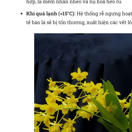
hợp, lá mềm nhăn nheo và nụ hoa héo rũ.
Khi quá lạnh (<15°C):
Hệ thống rễ ngưng hoạt 
tế bào lá sẽ bị tổn thương, xuất hiện các vết