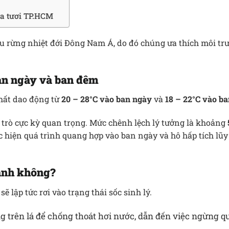
a tươi TP.HCM
hu rừng nhiệt đới Đông Nam Á, do đó chúng ưa thích môi t
ban ngày và ban đêm
nhất dao động từ
20 – 28°C vào ban ngày
và
18 – 22°C vào b
 trò cực kỳ quan trọng.
Mức chênh lệch lý tưởng là khoảng
c hiện quá trình quang hợp vào ban ngày và hô hấp tích lũ
lạnh không?
ẽ lập tức rơi vào trạng thái sốc sinh lý.
 trên lá để chống thoát hơi nước, dẫn đến việc ngừng q