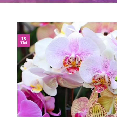
18
Th6