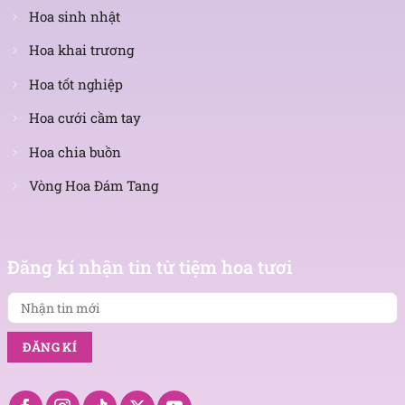
Hoa sinh nhật
Hoa khai trương
Hoa tốt nghiệp
Hoa cưới cầm tay
Hoa chia buồn
Vòng Hoa Đám Tang
Nhận
tin
Đăng kí nhận tin từ tiệm hoa tươi
mới