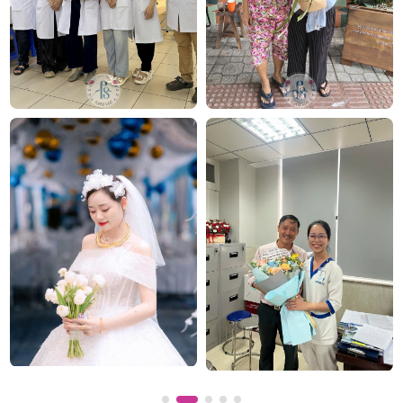
Bó hoa 30 bông hoa hướng dương
Với những bó hoa 30 tương đối to trên thị trường thì
mức giá sẽ không dưới 500.000. Giá cao hay thấp còn
tùy thuộc vào dòng hoa khác nhau, các phụ kiện đi
kèm, cửa hàng hoa, tùy theo mùa. Nếu các bạn mong
muốn được nhận báo giá chính xác, vui lòng liên hệ
ngay với chúng tôi qua số điện thoại.
Nên mua bó hoa 30 bông tại địa chỉ nào?
Flowersight từ lâu đã trở thành một điểm đến của
nhiều tín đồ khi có nhu cầu
mua hoa
hiện nay.
Những lý do mà chúng ta nên tin tưởng địa chỉ này
là vì: