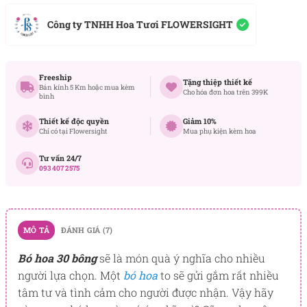
Công ty TNHH Hoa Tươi FLOWERSIGHT
Freeship
Tặng thiệp thiết kế
Bán kính 5 Km hoặc mua kèm
Cho hóa đơn hoa trên 399K
bình
Thiết kế độc quyền
Giảm 10%
Chỉ có tại Flowersight
Mua phụ kiện kèm hoa
Tư vấn 24/7
093 407 2575
MÔ TẢ
ĐÁNH GIÁ (7)
Bó hoa 30 bông
sẽ là món quà ý nghĩa cho nhiều
người lựa chọn. Một
bó hoa
to sẽ gửi gắm rất nhiều
tâm tư và tình cảm cho người được nhận. Vậy hãy