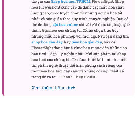
tác giả của
Shop hoa tươi TPHCM
,
FlowerSight
.
Shop
Chúc mừng thăng chức hoặc thành công lớn
: Đây là món
hoa
Flowersight cung cấp đa dạng các mẫu hoa chất
quà để biểu thị sự trân trọng, công nhận thành tựu của
lượng cao, được tuyển chọn từ những nguồn hoa tốt
người nhận và chúc họ tiếp tục thành công.
nhất và bảo quản theo quy trình chuyên nghiệp. Bạn có
thể dễ dàng
đặt hoa online
chỉ với vài thao tác, hoặc ghé
Sinh nhật
: Đây là món quà ý nghĩa để chúc mừng một
thăm
tiệm hoa
của chúng tôi để lựa chọn trực tiếp
sinh nhật đặc biệt, chẳng hạn như sinh nhật tròn 30 tuổi.
những mẫu hoa phù hợp với mọi dịp. Nếu bạn đang tìm
shop hoa gần đây
hay
tiệm hoa gần đây
, hãy để
Ngày thành lập công ty
: Khi kỷ niệm thành lập công ty, 30
FlowerSight
đồng hành cùng bạn mang đến những bó
bông hoa có thể đại diện cho một cột mốc quan trọng của
hoa tươi – đẹp – ý nghĩa nhất. Mỗi sản phẩm tại
shop
sự phát triển và thành công.
hoa tươi
của chúng tôi đều được thiết kế tỉ mỉ như một
Lễ tốt nghiệp
: Bó hoa 30 bông là món quà mừng tốt
tác phẩm nghệ thuật, thể hiện phong cách riêng của
một
tiệm hoa tươi
đầy sáng tạo cùng đội ngũ thiết kế,
nghiệp, biểu thị sự chúc mừng và mong ước cho tương lai
trong đó có tôi –
Thanh Thuỷ Florist
.
tốt đẹp của người nhận.
Xem thêm thông tin
Khám phá ngay:
Hoa mừng sinh nhật
Hoa cưới cầm tay
Bó hoa 30 bông mang những ý nghĩa như thế
nào?