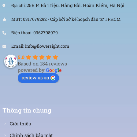
25B P. Bà Triệu, Hàng Bài, Hoàn Kiếm, Hà Nội
Địa chỉ:
Văn phòng: 235A Hoàng Hoa Thám, P. 5, Quận Phú
MST: 0317679292 - Cấp bởi Sở kế hoạch đầu tư TPHCM
Nhuận, TP.HCM
Điện thoại: 0362798979
Địa chỉ: 120B Huỳnh Văn Bánh, P.11, Quận Phú
Nhuận, TP.HCM
Email: info@flowersight.com
Hotline: 093 407 2575
5.0
Based on 184 reviews
powered by
G
o
o
g
l
e
Email: info@flowersight.com
review us on
Website: https://flowersight.com/
Đánh giá product này
Thông tin chung
Giới thiệu
Chính sách bảo mật