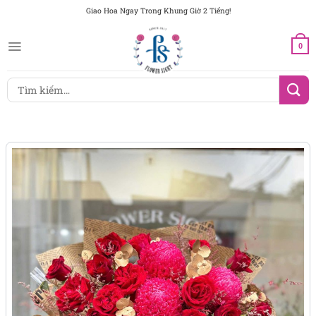
Chuyển
Giao Hoa Ngay Trong Khung Giờ 2 Tiếng!
đến
nội
0
dung
Tìm
kiếm: