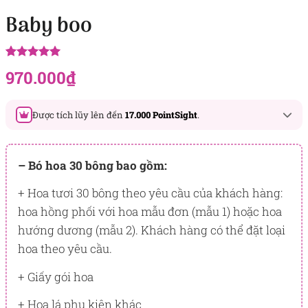
Baby boo
5.00
7
trên 5
970.000
₫
dựa trên
đánh giá
Được tích lũy lên đến
17.000 PointSight
.
Đây là số PointSight ước tính bạn sẽ được tích lũy khi mua
sản phẩm hôm nay, tương ứng với quyền lợi hạng
– Bó hoa 30 bông bao gồm:
BẠCH KIM
+ Hoa tươi 30 bông theo yêu cầu của khách hàng:
PointSight có giá trị dùng để trừ trực tiếp vào đơn hàng hoặc
hoa hồng phối với hoa mẫu đơn (mẫu 1) hoặc hoa
đổi quà tặng ưu đãi tại Flowersight.
hướng dương (mẫu 2). Khách hàng có thể đặt loại
Đăng nhập
hoặc
Đăng ký
ngay để kiểm tra mức tích lũy
hoa theo yêu cầu.
chính xác nhất dành cho bạn.
+ Giấy gói hoa
+ Hoa lá phụ kiện khác