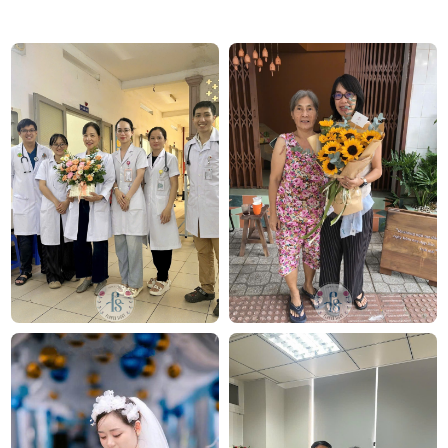
1 năm yêu nhau, bó hoa 3 bông sẽ thể hiện sự trân trọng
đối với mối quan hệ và mong muốn tình yêu sẽ tiếp tục
bền vững.
Sinh nhật người yêu
: Tặng bó hoa 3 bông vào dịp sinh
nhật là một cách nhẹ nhàng và tình cảm để thể hiện tình
yêu và sự quan tâm đối với người mình yêu thương.
Kỷ niệm ngày cưới
: Trong các dịp kỷ niệm ngày cưới,
tặng bó hoa 3 bông có thể tượng trưng cho sự kết nối giữa
quá khứ, hiện tại và tương lai, thể hiện lời cam kết sẽ tiếp
tục yêu thương và chăm sóc đối phương.
Lễ tốt nghiệp của bạn bè, người thân
: Bó hoa 3 bông cũng
có thể được tặng để chúc mừng người thân, bạn bè trong
các dịp tốt nghiệp, thăng tiến công việc hay đạt được
thành tựu, mang ý nghĩa chúc phúc cho một tương lai
tươi sáng.
Ngày của mẹ và Ngày Quốc tế Phụ nữ
: Tặng bó hoa 3
bông vào các dịp này thể hiện lòng biết ơn và tình yêu
dành cho người phụ nữ trong cuộc sống của mẹ, vợ, bạn
gái, em gái…