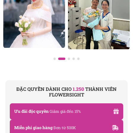
Bài viết liên quan:
Hoa chúc mừng sinh nhật
Hoa tốt nghiệp đại học
Giá của bó hoa tươi 3 bông hiện nay bao nhiêu?
ĐẶC QUYỀN DÀNH CHO
1.250
THÀNH VIÊN
FLOWERSIGHT
Ưu đãi độc quyền
Giảm giá đến 15%
Bó hoa 3 bông tulip
Miễn phí giao hàng
Đơn từ 500K