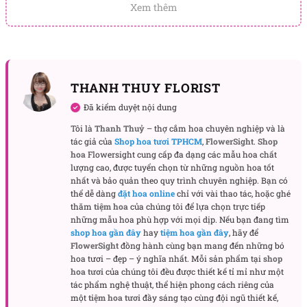
Xem thêm
yêu nhất, tất cả là vì những ý nghĩa cụ thể như sau:
Tình yêu quá khứ – hiện tại – tương lai
: Ba bông hoa
cũng có thể tượng trưng cho sự gắn kết của tình yêu qua
ba giai đoạn: quá khứ, hiện tại và tương lai. Điều này
tượng trưng cho mong muốn rằng tình yêu sẽ tiếp tục
THANH THUY FLORIST
phát triển và bền vững mãi mãi.
Đã kiểm duyệt nội dung
Ý nghĩa về sự trọn vẹn
: Ba bông hoa có thể đại diện cho
Tôi là
Thanh Thuỷ
– thợ cắm hoa chuyên nghiệp và là
sự hòa hợp và sự trọn vẹn trong mối quan hệ, biểu hiện
tác giả của
Shop hoa tươi TPHCM
,
FlowerSight
.
Shop
một mối tình vững chắc, đầy đủ sự thấu hiểu, quan tâm
hoa
Flowersight cung cấp đa dạng các mẫu hoa chất
và chăm sóc.
lượng cao, được tuyển chọn từ những nguồn hoa tốt
nhất và bảo quản theo quy trình chuyên nghiệp. Bạn có
Nói lên sự kính trọng, biết ơn
: Trong một số trường hợp,
thể dễ dàng
đặt hoa online
chỉ với vài thao tác, hoặc ghé
bó hoa 3 bông có thể được tặng để thể hiện lòng biết ơn và
thăm
tiệm hoa
của chúng tôi để lựa chọn trực tiếp
sự kính trọng đối với người nhận, đặc biệt là trong các mối
những mẫu hoa phù hợp với mọi dịp. Nếu bạn đang tìm
quan hệ gia đình, bạn bè thân thiết hoặc đối tác.
shop hoa gần đây
hay
tiệm hoa gần đây
, hãy để
FlowerSight
đồng hành cùng bạn mang đến những bó
Lời tỏ tình”Anh yêu em”
: Trong tình yêu, tặng bó hoa 3
hoa tươi – đẹp – ý nghĩa nhất. Mỗi sản phẩm tại
shop
bông thường được hiểu là lời tỏ tình trực tiếp, tượng trưng
hoa tươi
của chúng tôi đều được thiết kế tỉ mỉ như một
cho câu nói “I love you”. Đây là cách ngắn gọn, ý nhị
tác phẩm nghệ thuật, thể hiện phong cách riêng của
một
tiệm hoa tươi
đầy sáng tạo cùng đội ngũ thiết kế,
nhưng sâu sắc để thể hiện tình cảm với đối phương.