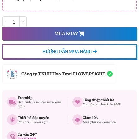
Thỏ Ngọc số lượng
MUA NGAY
HƯỚNG DẪN MUA HÀNG
Công ty TNHH Hoa Tươi FLOWERSIGHT
Freeship
Tặng thiệp thiết kế
Bán kính 5 Km hoặc mua kèm
Cho hóa đơn hoa trên 399K
bình
Thiết kế độc quyền
Giảm 10%
Chỉ có tại Flowersight
Mua phụ kiện kèm hoa
Tư vấn 24/7
093 407 2575