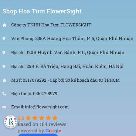
Shop Hoa Tươi FlowerSight
Công ty TNHH Hoa Tươi FLOWERSIGHT
235A Hoàng Hoa Thám, P. 5, Quận Phú Nhuận
Văn Phòng:
120B Huỳnh Văn Bánh, P.11, Quận Phú Nhuận
Địa chỉ:
Bó hoa 3 bông số lượng lớn
25B P. Bà Triệu, Hàng Bài, Hoàn Kiếm, Hà Nội
Địa chỉ:
Một số những kinh nghiệm khi mua
mẫu hoa đẹp
MST: 0317679292 - Cấp bởi Sở kế hoạch đầu tư TPHCM
này mà chúng ta nên lưu ý sau đây:
Điện thoại: 0362798979
Lựa chọn cơ sở bán hoa 3 bông uy tín và chất lượng. Đơn
vị đó phải đảm bảo được nguồn hoa tươi, có nhiều mẫu
Email: info@flowersight.com
mã phong phú. Đặc biệt mức giá luôn phải công khai và
5.0
chi tiết
Based on 184 reviews
Hãy mua hoa vào thời điểm buổi sáng, bởi đây là thời
powered by
G
o
o
g
l
e
điểm tốt nhất, hoa tươi nhất trong ngày