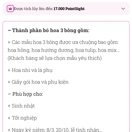
Được tích lũy lên đến
17.000 PointSight
.
Đây là số PointSight ước tính bạn sẽ được tích lũy khi mua
sản phẩm hôm nay, tương ứng với quyền lợi hạng
–
Thành phần bó hoa 3 bông gồm:
BẠCH KIM
+ Các mẫu hoa 3 bông được ưa chuộng bao gồm:
PointSight có giá trị dùng để trừ trực tiếp vào đơn hàng hoặc
hoa hồng, hoa hướng dương, hoa tulip, hoa mix…
đổi quà tặng ưu đãi tại Flowersight.
(Khách hàng sẽ lựa chọn mẫu yêu thích)
Đăng nhập
hoặc
Đăng ký
ngay để kiểm tra mức tích lũy
chính xác nhất dành cho bạn.
+ Hoa nhí và lá phụ
+ Giấy gói hoa và phụ kiện
– Phù hợp cho:
+ Sinh nhật
+ Tốt nghiệp
+ Ngày kỷ niệm: 8/3, 20/10, lễ tình nhân…