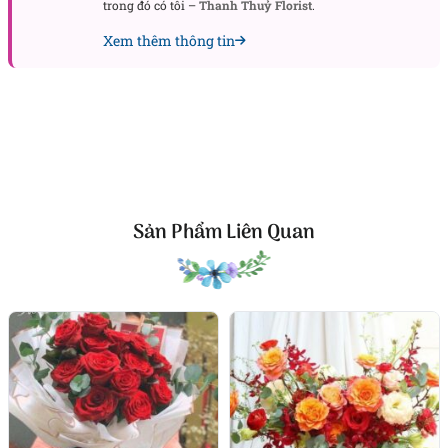
trong đó có tôi –
Thanh Thuỷ Florist
.
Như vậy, đây là món quà đại diện cho tình yêu, sự
Xem thêm thông tin
gắn kết và lòng trân trọng của người thân yêu
nhất.
Khám phá ngay:
Hoa mừng sinh nhật
Hoa mừng tốt nghiệp
Sản Phẩm Liên Quan
Những dịp nào bó hoa 3 bông