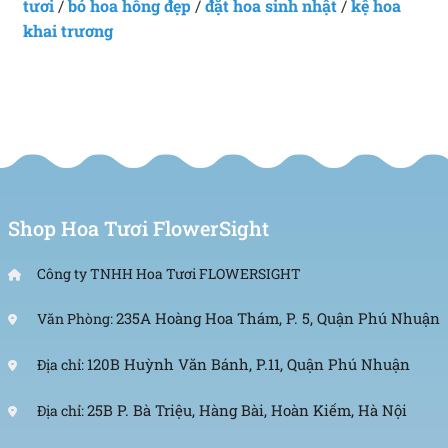
tươi
/
bó hoa hồng đẹp
/
đặt hoa sinh nhật
/
kệ hoa
khai trương
Shop Hoa Tươi FlowerSight
Công ty TNHH Hoa Tươi FLOWERSIGHT
235A Hoàng Hoa Thám, P. 5, Quận Phú Nhuận
Văn Phòng:
120B Huỳnh Văn Bánh, P.11, Quận Phú Nhuận
Địa chỉ:
25B P. Bà Triệu, Hàng Bài, Hoàn Kiếm, Hà Nội
Địa chỉ: