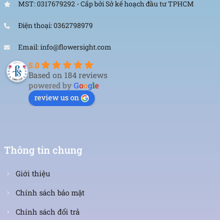
MST: 0317679292 - Cấp bởi Sở kế hoạch đầu tư TPHCM
Điện thoại: 0362798979
Email: info@flowersight.com
5.0
Based on 184 reviews
powered by
G
o
o
g
l
e
review us on
Thông tin chung
Giới thiệu
Chính sách bảo mật
Chính sách đổi trả