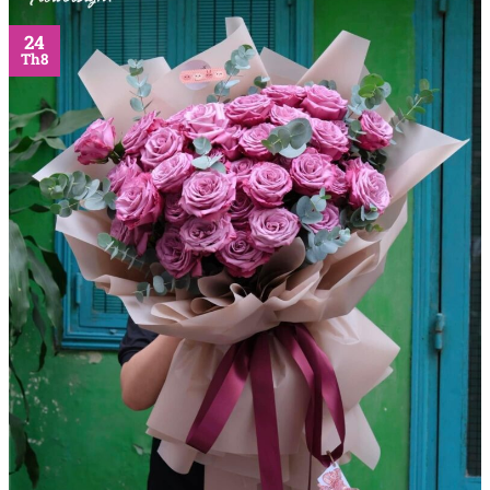
24
Th8